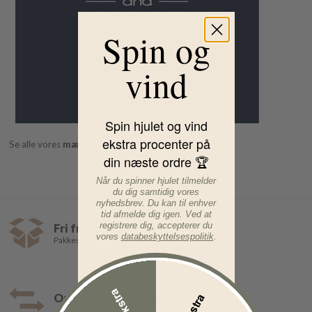
Spin og
vind
Spin hjulet og vind
ekstra procenter på
Se alle vores
mærker
din næste ordre 🏆
Når du spinner hjulet tilmelder
du dig samtidig vores
nyhedsbrev. Du kan til enhver
tid afmelde dig igen. Ved at
registrere dig, accepterer du
Fri fragt over 499,-
vores
databeskyttelsespolitik
.
Pakkeshop 35,- | Hjemmelevering fra 39,-
Op til 30 dages returret