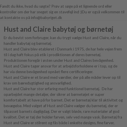
Fandt du ikke, hvad du søgte? Prøv at søge på et lignende ord eller
kontroller om der har sneget sig en stavefejl ind :)Du er også velkommen til
at kontakte os på info@babyriget.dk
Hust and Claire babytøj og børnetøj
Er du bevist som forbruger, kan du trygt vælge Hust and Claire, når du
handler babytøj og børnetøj.
Hust and Claire blev etableret i Danmark i 1975, de har hele vejen frem
til i dag haft fokus på etik i prodiktionen af deres børnetøj.
Produktionen foregår i østen under Hust and Claires bevågenhed.
Hust and Claire tager ansvar for at arbejdsforholdene er i top, og de
har via denne bevågenhed opnået flere certificeringer.
Hust and Claire er et brand med værdier, der på alle måder lever op til
krav om bæredygtighed og ansvarlighed.
Hust and Claire har stor erfaring med funktionel børnetøj. De har
oparbejdet mange detaljer, der sikrer at børnetøjet er super
komfortabelt at have på for barnet. Det er børnetøj klar til aktivitet og
bevægelse. Med valget af Hust and Claire vælger du børnetøj, der er
tilpasset barnets dagligdag. Der er valgt bløde, rare materialer af god
kvalitet. Det er tøj der holder farven, selv ved mange vask. Børnetøj fra
Hust and Claire er stilrent og fås både i enkelte designs, fine farver,