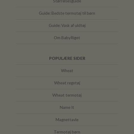
Størrelsesguide
Guide: Bedste termotøj til børn
Guide: Vask af uldtøj
Om BabyRiget
POPULÆRE SIDER
Wheat
Wheat regntøj
Wheat termotøj
Name It
Magnettavle
Termotøj børn