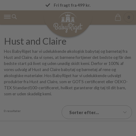
Dag-til-dag levering
Fri fragt fra 499 kr.
0
Hust and Claire
Hos BabyRiget har vi udelukkende økologisk babytøj og børnetøj fra
Hust and Claire, da vi synes, at børnene fortjener det bedste og får den
bedste start på livet og uden unødig skidt kemi. Derfor er 100% af
vores udvalg af Hust and Claire babytøj og børnetøj af rene og
økologiske materialer. Hos BabyRiget har vi udelukkende udvalgt
produkter fra Hust and Claire, som er GOTS certificeret eller OEKO-
TEX Standard100-certificeret, hvilket garanterer dig tøj til dit barn,
som er uden skadelig kemi.
0 resultater
Sorter efter...