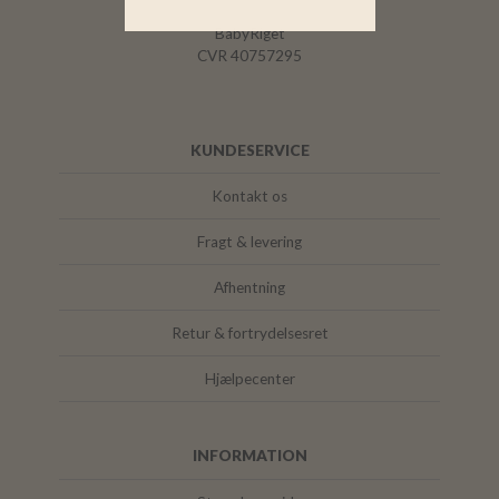
BabyRiget
CVR 40757295
KUNDESERVICE
Kontakt os
Fragt & levering
Afhentning
Retur & fortrydelsesret
Hjælpecenter
INFORMATION