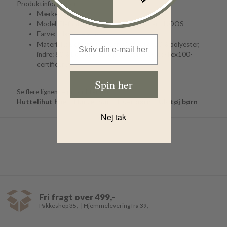
Produktinformation
Mærke: Huttelihut
Model: Elefanthue med ører - bamseører - NOOS
Farve: folkstone gray
Email Address
Materiale: Elefanthuens ydre: 80% uld, 20% polyester,
indre: 80% bomuld, 20% polyester - Oeko-Tex100-
certificeret.
Spin her
Se flere lignende produkter her:
Huttelihut hue
Huttelihut
Huer børn
Uldtøj børn
Nej tak
Fri fragt over 499,-
Pakkeshop 35,- | Hjemmelevering fra 39,-