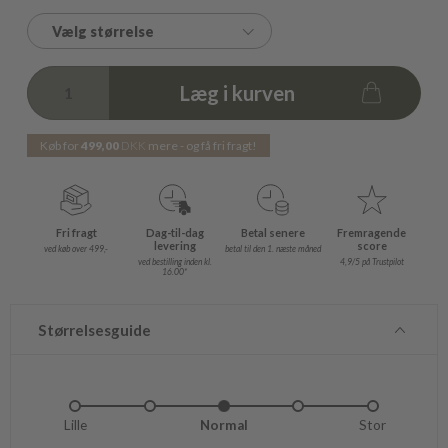
Vælg størrelse
Læg i kurven
Køb for
499,00
DKK
mere - og få fri fragt!
Fri fragt
Dag-til-dag
Betal senere
Fremragende
levering
score
ved køb over 499,-
betal til den 1. næste måned
ved bestilling inden kl.
4,9/5 på Trustpilot
16.00*
Størrelsesguide
Lille
Lidt lille
Normal
Lidt stor
Stor