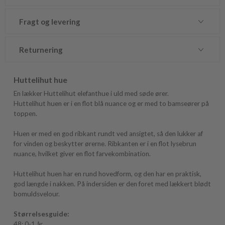
Fragt og levering
Returnering
Huttelihut hue
En lækker Huttelihut elefanthue i uld med søde ører.
Huttelihut huen er i en flot blå nuance og er med to bamseører på
toppen.
Huen er med en god ribkant rundt ved ansigtet, så den lukker af
for vinden og beskytter ørerne. Ribkanten er i en flot lysebrun
nuance, hvilket giver en flot farvekombination.
Huttelihut huen har en rund hovedform, og den har en praktisk,
god længde i nakken. På indersiden er den foret med lækkert blødt
bomuldsvelour.
Størrelsesguide:
48: 0-1 år