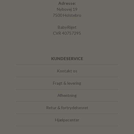
Adresse:
Nybovej 19
7500 Holstebro
BabyRiget
CVR 40757295
KUNDESERVICE
Kontakt os
Fragt & levering
Afhentning
Retur & fortrydelsesret
Hjælpecenter