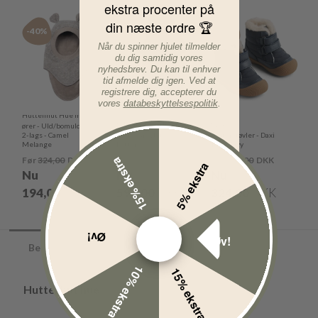
ekstra procenter på
din næste ordre 🏆
-40%
-50%
-50%
Når du spinner hjulet tilmelder
du dig samtidig vores
nyhedsbrev. Du kan til enhver
tid afmelde dig igen. Ved at
registrere dig, accepterer du
vores
databeskyttelsespolitik
.
Huttelihut Hue m.
Wheat Flyverdragt
Wheat
ører - Uld/bomuld -
2-lags - Camel
- Adi - Greyblue
Vinterstøvler - Daxi
Melange
Letters
Tex - Navy
15% ekstra
Før
324,00
DKK
Før
1.199,00
DKK
Før
649,00
DKK
5% ekstra
Nu
Nu
Nu
194,00
DKK
599,00
DKK
324,00
DKK
Øv!
Øv!
Beskrivelse
10% ekstra
15% ekstra
Huttelihut hue