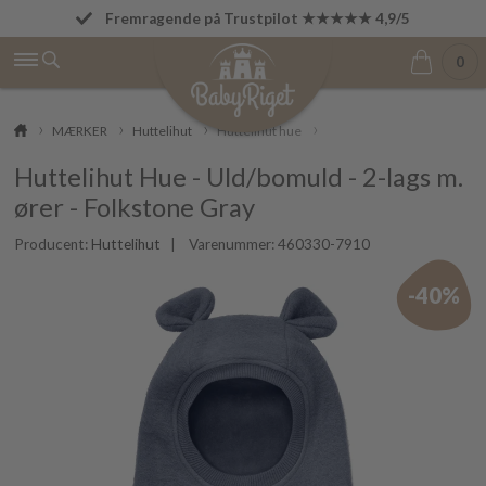
Fremragende på Trustpilot ★★★★★ 4,9/5
Fri fragt fra 499 kr.
0
MÆRKER
Huttelihut
Huttelihut hue
Huttelihut Hue - Uld/bomuld - 2-lags m.
ører - Folkstone Gray
Producent:
Huttelihut
| Varenummer:
460330-7910
-40%