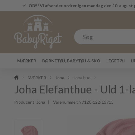
OBS! Vi afsender ordrer igen mandag den 10. august p
MÆRKER
BØRNETØJ, BABYTØJ & SKO
LEGETØJ
U
MÆRKER
Joha
Joha hue
Joha Elefanthue - Uld 1-l
Producent:
Joha
| Varenummer:
97120-122-15715