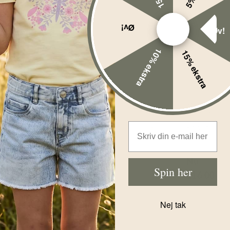
Øv!
Øv!
10% ekstra
15% ekstra
Wheat
%
-35%
Wheat Body -
Leggings -
Liv - Blush
Jules - Blush
Email Address
Flower
Flower
Meadow
Meadow
Før
199,00
DKK
Før
179,00
D
Nu
Nu
Spin her
129,00
DKK
116,00
DK
Nej tak