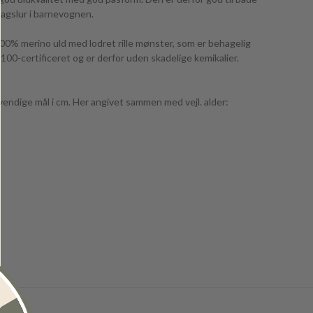
dagslur i barnevognen.
100% merino uld med lodret rille mønster, som er behagelig
00-certificeret og er derfor uden skadelige kemikalier.
dvendige mål i cm. Her angivet sammen med vejl. alder: