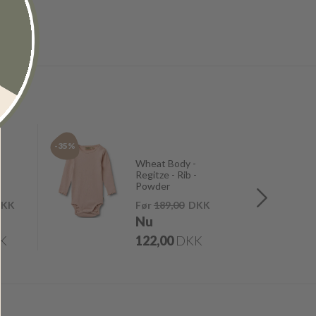
-35%
-35%
Wheat Body -
Regitze - Rib -
Powder
KK
Før
189,00
DKK
Nu
K
122,00
DKK