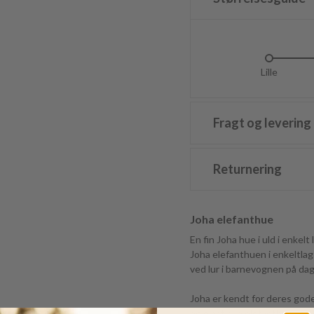
Lille
L
Fragt og levering
Returnering
Joha elefanthue
En fin Joha hue i uld i enkelt 
Joha elefanthuen i enkeltlag
ved lur i barnevognen på dag
Joha er kendt for deres god
og elastiske elefanthue i en