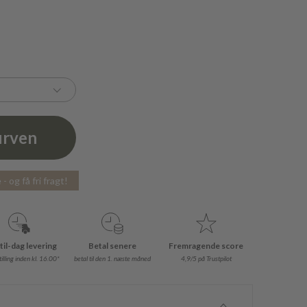
urven
- og få fri fragt!
til-dag levering
Betal senere
Fremragende score
illing inden kl. 16.00*
betal til den 1. næste måned
4,9/5 på Trustpilot