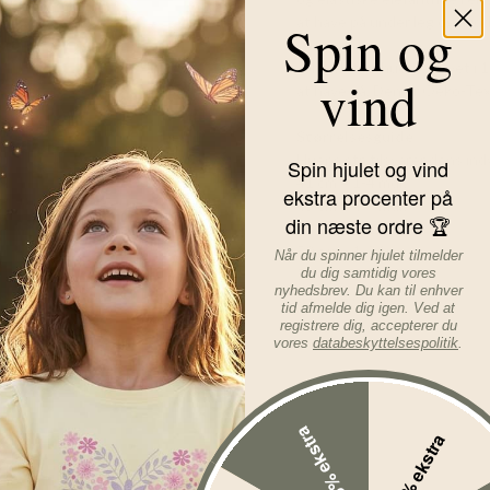
at have på under leg og mid
Spin og
Joha elefanthuen er lavet i 
vind
at have på. Den er Oeko-Tex1
Størrelsesguide
Huens str. tilsvarer dens in
Spin hjulet og vind
41 cm = 1-4 mdr.
ekstra procenter på
45 cm = 4-9 mdr.
din næste ordre 🏆
48 cm = 9-12 mdr.
50 cm = 1-2 år
Når du spinner hjulet tilmelder
52 cm = 3-5 år
du dig samtidig vores
nyhedsbrev. Du kan til enhver
54 cm = 6-9 år
tid afmelde dig igen. Ved at
registrere dig, accepterer du
Læs mere om varen...
vores
databeskyttelsespolitik
.
15% ekstra
5% ekstra