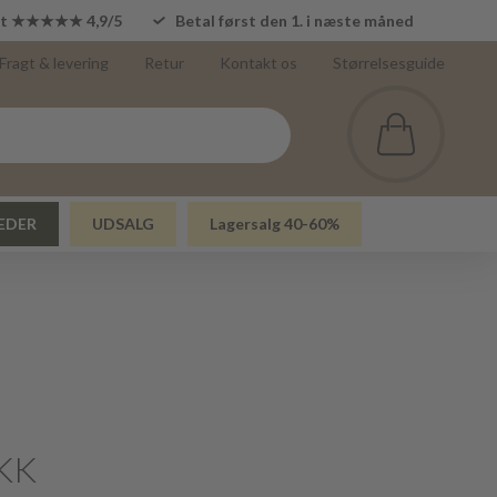
lot ★★★★★ 4,9/5
Betal først den 1. i næste måned
Fragt & levering
Retur
Kontakt os
Størrelsesguide
EDER
UDSALG
Lagersalg 40-60%
KK