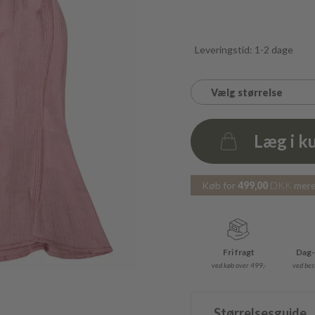
Leveringstid: 1-2 dage
Vælg størrelse
Læg i k
Antal
Køb for
499,00
DKK
mere 
Fri fragt
Dag-
ved køb over 499,-
ved best
Størrelsesguide