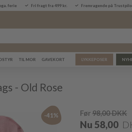
ga. ferie
Fri fragt fra 499 kr.
Fremragende på Trustpi
DSTYR
TIL MOR
GAVEKORT
LYKKEPOSER
NYH
ags - Old Rose
Før
98,00
DKK
-41%
Nu
58,00
D