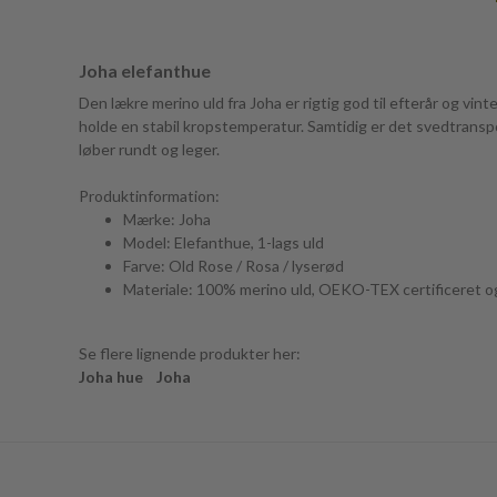
Joha elefanthue
Den lækre merino uld fra Joha er rigtig god til efterår og vi
holde en stabil kropstemperatur. Samtidig er det svedtranspo
løber rundt og leger.
Produktinformation:
Mærke: Joha
Model: Elefanthue, 1-lags uld
Farve: Old Rose / Rosa / lyserød
Materiale: 100% merino uld, OEKO-TEX certificeret o
Se flere lignende produkter her:
Joha hue
Joha