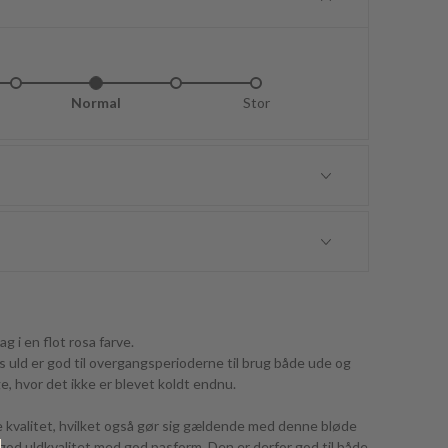
idt lille
Normal
Lidt stor
Stor
lag i en flot rosa farve.
s uld er god til overgangsperioderne til brug både ude og
e, hvor det ikke er blevet koldt endnu.
e kvalitet, hvilket også gør sig gældende med denne bløde
 god uldkvalitet med god pasform. Den er derfor god til både