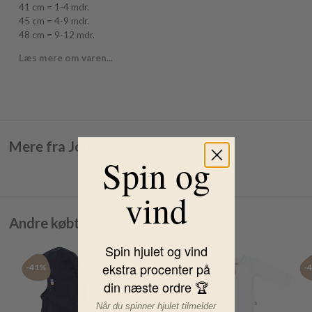
41 cm = 1-4 mdr.
45 cm = 4-9 mdr.
48 cm = 9-12 mdr.
Læs mere om varen...
Mere fra Joha
Spin og
vind
Andre købte også
Spin hjulet og vind
ekstra procenter på
-41%
-41%
-40%
-
din næste ordre 🏆
Når du spinner hjulet tilmelder