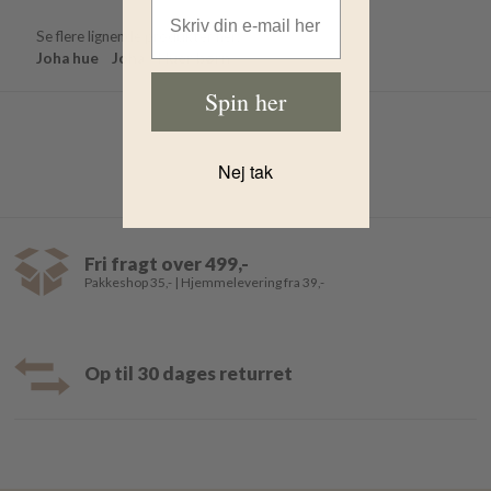
Email Address
Se flere lignende produkter her:
Joha hue
Joha
Huer børn
Spin her
Nej tak
Fri fragt over 499,-
Pakkeshop 35,- | Hjemmelevering fra 39,-
Op til 30 dages returret