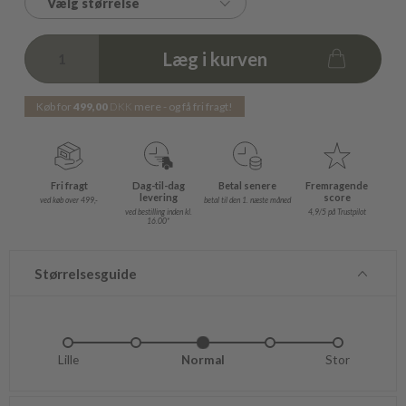
Vælg størrelse
Læg i kurven
Køb for
499,00
DKK
mere - og få fri fragt!
Fri fragt
Dag-til-dag
Betal senere
Fremragende
levering
score
ved køb over 499,-
betal til den 1. næste måned
ved bestilling inden kl.
4,9/5 på Trustpilot
16.00*
Størrelsesguide
Lille
Lidt lille
Normal
Lidt stor
Stor