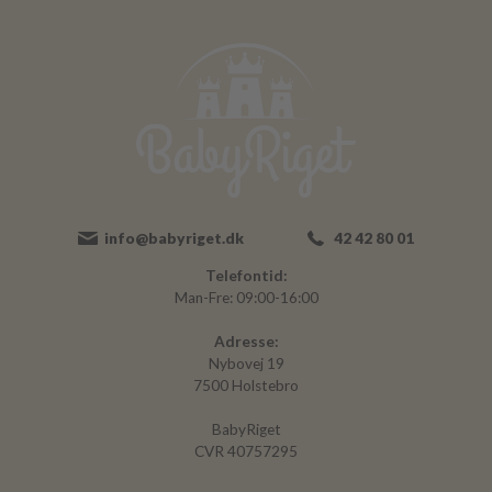
info@babyriget.dk
42 42 80 01
Telefontid:
Man-Fre: 09:00-16:00
Adresse:
Nybovej 19
7500 Holstebro
BabyRiget
CVR 40757295