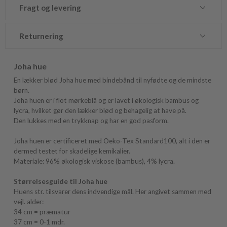
Fragt og levering
Returnering
Joha hue
En lækker blød Joha hue med bindebånd til nyfødte og de mindste
børn.
Joha huen er i flot mørkeblå og er lavet i økologisk bambus og
lycra, hvilket gør den lækker blød og behagelig at have på.
Den lukkes med en trykknap og har en god pasform.
Joha huen er certificeret med Oeko-Tex Standard100, alt i den er
dermed testet for skadelige kemikalier.
Materiale: 96% økologisk viskose (bambus), 4% lycra.
Størrelsesguide til Joha hue
Huens str. tilsvarer dens indvendige mål. Her angivet sammen med
vejl. alder:
34 cm = præmatur
37 cm = 0-1 mdr.