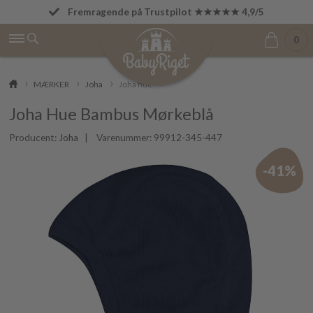
Fremragende på Trustpilot ★★★★★ 4,9/5
Fri fragt fra 499 kr.
0
MÆRKER
Joha
Joha hue
Joha Hue Bambus Mørkeblå
Producent:
Joha
| Varenummer:
99912-345-447
-41%