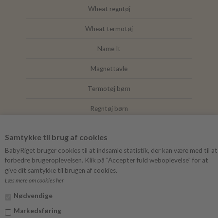
Wheat regntøj
Wheat termotøj
Name It
Magnettavle
Termotøj børn
Regntøj børn
Joha
Samtykke til brug af cookies
Mushie
BabyRiget bruger cookies til at indsamle statistik, der kan være med til at
forbedre brugeroplevelsen. Klik på "Accepter fuld weboplevelse" for at
give dit samtykke til brugen af cookies.
Læs mere om cookies her
FØLG BABYRIGET
Nødvendige
Instagram
Markedsføring