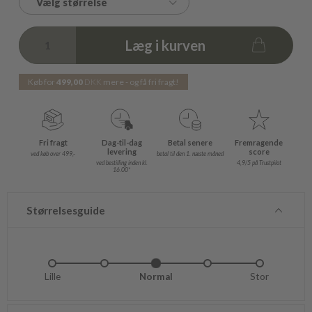
Vælg størrelse
Læg i kurven
Køb for
499,00
DKK
mere - og få fri fragt!
Fri fragt
Dag-til-dag
Betal senere
Fremragende
levering
score
ved køb over 499,-
betal til den 1. næste måned
ved bestilling inden kl.
4,9/5 på Trustpilot
16.00*
Størrelsesguide
Lille
Lidt lille
Normal
Lidt stor
Stor