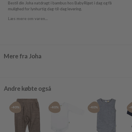
Bestil din Joha natdragt i bambus hos BabyRiget i dag og få
mulighed for lynhurtig dag-til-dag levering.
Læs mere om varen...
Mere fra Joha
Andre købte også
-40%
-40%
-40%
-