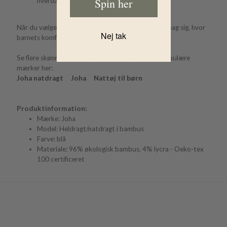
Spin her
hverdagen for forældre.
Når du vælger Joha, får du tøj med årtiers erfaring bag sig, hvor
Nej tak
barnets komfort altid er i centrum.
Se flere skønne natdragter og nyheder fra vores populære
mærker her:
Joha natdragt
Joha
Nattøj til børn
Produktinformation:
Mærke: Joha
Model: Heldragt/natdragt i bambus
Farve: blå
Materiale: 96% økologisk bambus, 4% lycra - Oeko-tex
100 certificeret