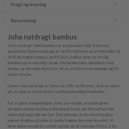
Fragt og levering
Returnering
Joha natdragt bambus
Joha natdragt i blød bambus er et populært valg til barnets
garderobe. Denne natdragt er i en flot blå farve og er fremstillet af
96% økologisk bambus og 4% lycra, hvilket giver en utrolig
blødhed og et naturligt stræk. Materialet føles silkeblødt mod
huden, og den høje elasticitet sikrer, at barnet kan bevæge sig frit
under søvnen.
Denne Joha natdragt er Oeko-tex 100 certificeret, så du er sikker
på, at tøjet er testet fri for sundhedsskadelige kemikalier.
For at gøre omklædningen så let som muligt, er natdragten
designet med praktiske trykknapper foran, der fortsætter hele
vejen ned langs det ene ben. Det betyder, at du nemt kan give
barnet dragten på uden at skulle trække den over hovedet. Vi
fører denne model fra nyfødt og helt op til størrelse 90 (ca. 2 år).