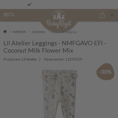
Fremragende på Trustpilot ★★★★★ 4,9/5
Betal først den 1. i næste måned
0
MÆRKER
Lil Atelier
Lil Atelier leggings
Lil Atelier Leggings - NMFGAVO EFI -
Coconut Milk Flower Mix
Producent:
Lil Atelier
| Varenummer:
13239259
-30%