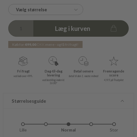
Vælg størrelse
Læg i kurven
Køb for
499,00
DKK
mere - og få fri fragt!
Fri fragt
Dag-til-dag
Betal senere
Fremragende
levering
score
ved køb over 499,-
betal til den 1. næste måned
ved bestilling inden kl.
4,9/5 på Trustpilot
16.00*
Størrelsesguide
Lille
Lidt lille
Normal
Lidt stor
Stor