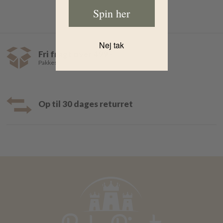
Spin her
Nej tak
Fri fragt over 499,-
Pakkeshop 35,- | Hjemmelevering fra 39,-
Op til 30 dages returret