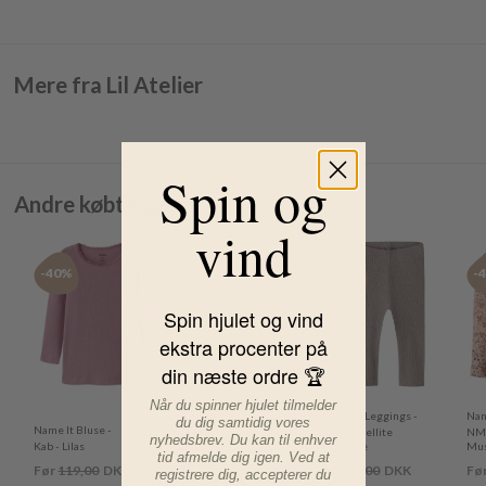
Mere fra Lil Atelier
Spin og
Andre købte også
vind
-40%
-50%
-40%
-
Spin hjulet og vind
ekstra procenter på
din næste ordre 🏆
Når du spinner hjulet tilmelder
Name It Kjole -
Name It Leggings -
Nam
du dig samtidig vores
Name It Bluse -
nmfFalca - Peyote
Kab - Satellite
NM
nyhedsbrev. Du kan til enhver
Kab - Lilas
Melange
Melange
Mu
tid afmelde dig igen. Ved at
Før
119,00
DKK
Før
229,00
DKK
Før
99,00
DKK
Fø
registrere dig, accepterer du