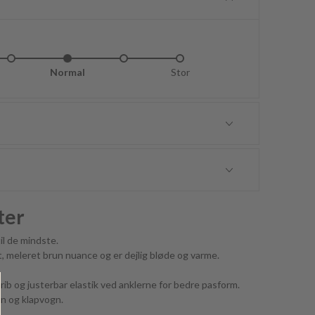
idt lille
Normal
Lidt stor
Stor
ter
til de mindste.
ot, meleret brun nuance og er dejlig bløde og varme.
rib og justerbar elastik ved anklerne for bedre pasform.
gn og klapvogn.