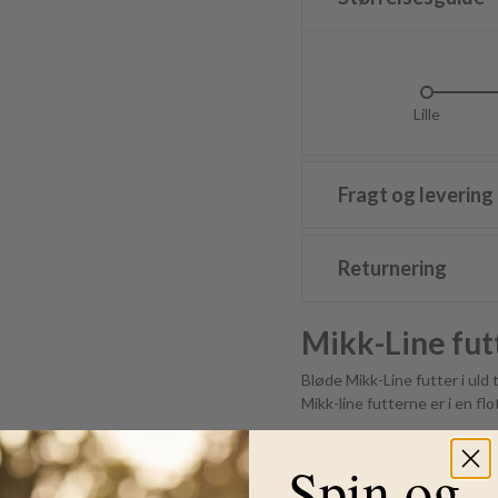
Lille
L
Fragt og levering
Returnering
Mikk-Line fut
Bløde Mikk-Line futter i uld 
Mikk-line futterne er i en fl
Futterne er praktiske og har 
Spin og
Perfekt til brug i fx barnevo