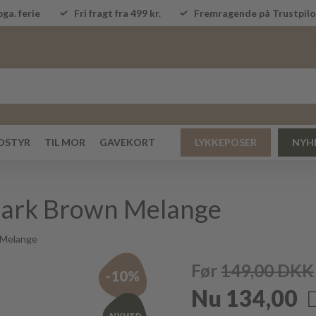
ga. ferie
Fri fragt fra 499 kr.
Fremragende på Trustpi
DSTYR
TIL MOR
GAVEKORT
LYKKEPOSER
NYH
 Dark Brown Melange
Melange
Før
149,00
DKK
-10%
Nu
134,00