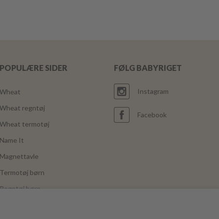
POPULÆRE SIDER
FØLG BABYRIGET
Instagram
Wheat
Wheat regntøj
Facebook
Wheat termotøj
Name It
Magnettavle
Termotøj børn
Regntøj børn
Joha