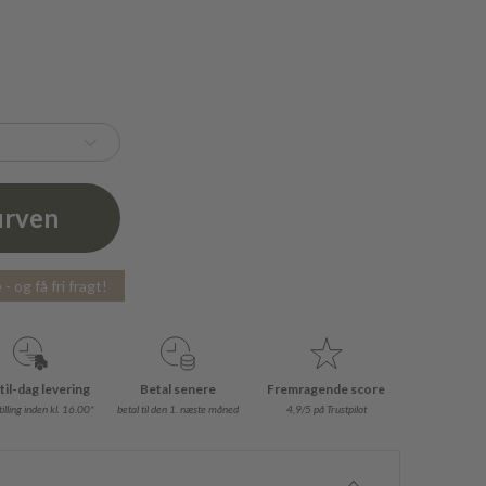
urven
- og få fri fragt!
til-dag levering
Betal senere
Fremragende score
illing inden kl. 16.00*
betal til den 1. næste måned
4,9/5 på Trustpilot