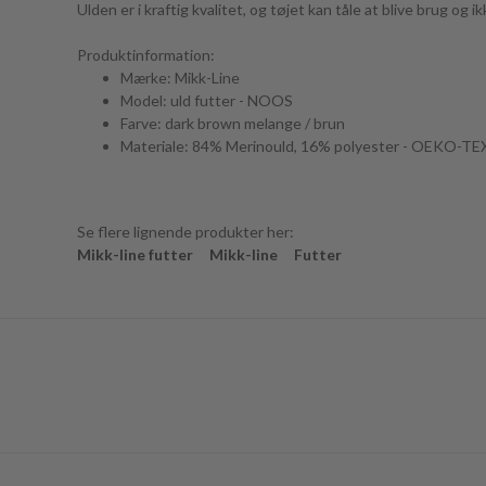
Ulden er i kraftig kvalitet, og tøjet kan tåle at blive brug og ik
Produktinformation:
Mærke: Mikk-Line
Model: uld futter - NOOS
Farve: dark brown melange / brun
Materiale: 84% Merinould, 16% polyester - OEKO-TEX 
Se flere lignende produkter her:
Mikk-line futter
Mikk-line
Futter