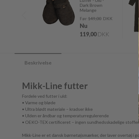
Luffer - Uld -
Dark Brown
Melange
Før
149,00
DKK
Nu
119,00
DKK
Beskrivelse
Mikk-Line futter
Fordele ved futter i uld:
• Varme og bløde
• Ultra blødt materiale – kradser ikke
• Ulden er åndbar og temperaturregulerende
• OEKO-TEX certificeret – ingen sundhedsskadelige stoffer
Mikk-Line er et dansk børnetøjsmærker, der laver overtøj i god 