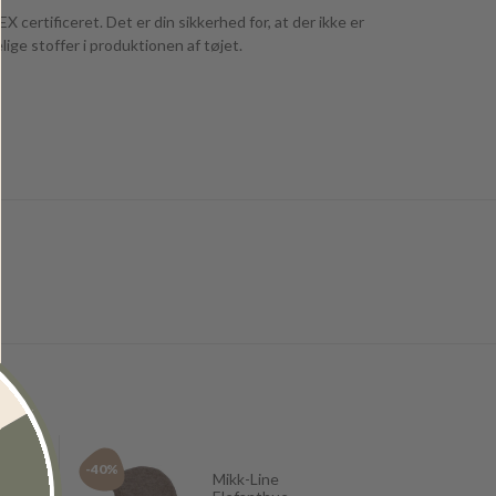
certificeret. Det er din sikkerhed for, at der ikke er
ge stoffer i produktionen af tøjet.
-40%
-40%
.
Mikk-Line