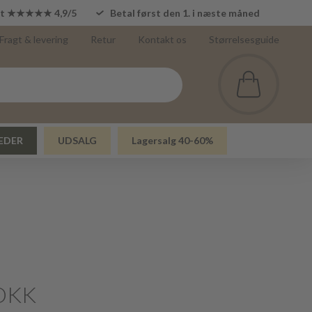
lot ★★★★★ 4,9/5
Betal først den 1. i næste måned
Fragt & levering
Retur
Kontakt os
Størrelsesguide
EDER
UDSALG
Lagersalg 40-60%
DKK