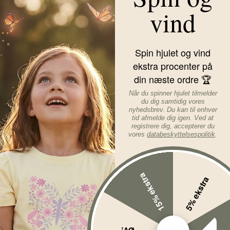
vind
Mikk-Line futter er OEKO-TEX 
blevet brugt sundhedsskadeli
Læs mere om varen...
Spin hjulet og vind
ekstra procenter på
din næste ordre 🏆
Når du spinner hjulet tilmelder
du dig samtidig vores
nyhedsbrev. Du kan til enhver
tid afmelde dig igen. Ved at
registrere dig, accepterer du
vores
databeskyttelsespolitik
.
15% ekstra
5% ekstra
Mikk-Line
Ulddragt
Mikk-Line
%
-40%
m/lynlås &
Elefanthue m