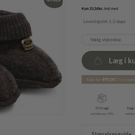
Leveringstid: 1-2 dage
Vælg størrelse
Læg i k
Antal
Køb for
499,00
DKK
mere 
Fri fragt
Dag-
ved køb over 499,-
ved best
Størrelsesguide