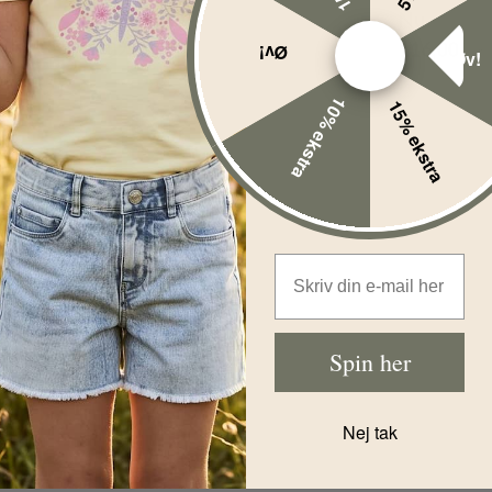
Nu
Nu
102,00
DKK
116,00
DK
Øv!
Øv!
10% ekstra
15% ekstra
Email Address
Spin her
Nej tak