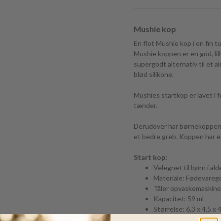
Mushie kop
En flot Mushie kop i en fin 
Mushie koppen er en god, lill
supergodt alternativ til et a
blød silikone.
Mushies startkop er lavet i
tænder.
Derudover har børnekoppen e
et bedre greb. Koppen har e
Start kop:
Velegnet til børn i a
Materiale: Fødevareg
Tåler opvaskemaskine
Kapacitet: 59 ml
Størrelse: 6,3 x 4,5 x 