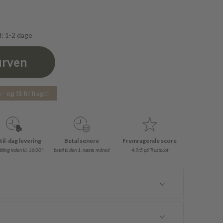
d: 1-2 dage
urven
- og få fri fragt!
til-dag levering
Betal senere
Fremragende score
illing inden kl. 16.00*
betal til den 1. næste måned
4,9/5 på Trustpilot