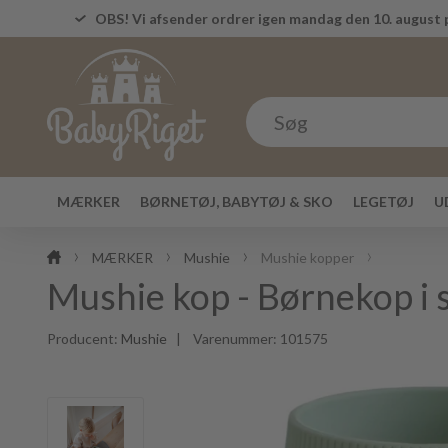
OBS! Vi afsender ordrer igen mandag den 10. august p
MÆRKER
BØRNETØJ, BABYTØJ & SKO
LEGETØJ
U
MÆRKER
Mushie
Mushie kopper
Mushie kop - Børnekop i 
Producent:
Mushie
| Varenummer:
101575