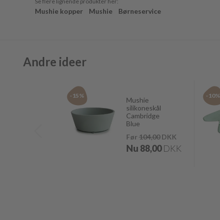
Se flere lignende produkter her:
Mushie kopper
Mushie
Børneservice
Andre ideer
-15%
-10
Mushie
silikoneskål
Cambridge
Blue
Før
104,00
DKK
Nu
88,00
DKK