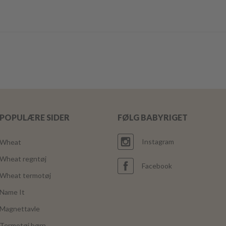
POPULÆRE SIDER
FØLG BABYRIGET
Instagram
Wheat
Wheat regntøj
Facebook
Wheat termotøj
Name It
Magnettavle
Termotøj børn