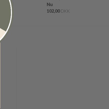
Nu
K
102,00
DKK