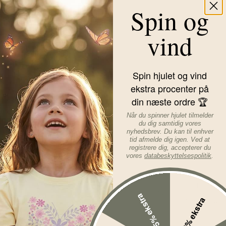
Læs mere om varen...
Spin og
vind
Spin hjulet og vind
ekstra procenter på
din næste ordre 🏆
Når du spinner hjulet tilmelder
du dig samtidig vores
nyhedsbrev. Du kan til enhver
tid afmelde dig igen. Ved at
registrere dig, accepterer du
vores
databeskyttelsespolitik
.
%
-10%
Mushie Food
Mushie
Feeder
15% ekstra
5% ekstra
dækkeserviet
Cambridge
Dinosaurs
Blue 2-pak
Før
114,00
DKK
Før
129,00
D