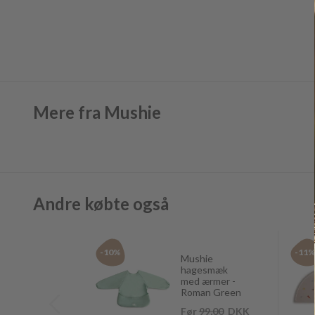
Mere fra Mushie
Andre købte også
-10%
-11
Mushie
hagesmæk
med ærmer -
Roman Green
Før
99,00
DKK