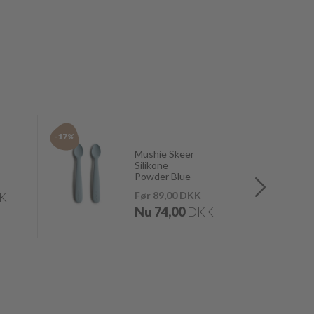
-17%
-10%
Mushie Skeer
Silikone
Powder Blue
K
Før
89,00
DKK
Nu
74,00
DKK