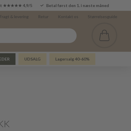
lot ★★★★★ 4,9/5
Betal først den 1. i næste måned
Fragt & levering
Retur
Kontakt os
Størrelsesguide
EDER
UDSALG
Lagersalg 40-60%
KK