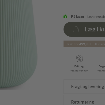
På lager
Leveringsti
Læg i k
Antal
Køb for
499,00
DKK
mere 
Fri fragt
Dag-
ved køb over 499,-
ved best
Fragt og levering
Returnering