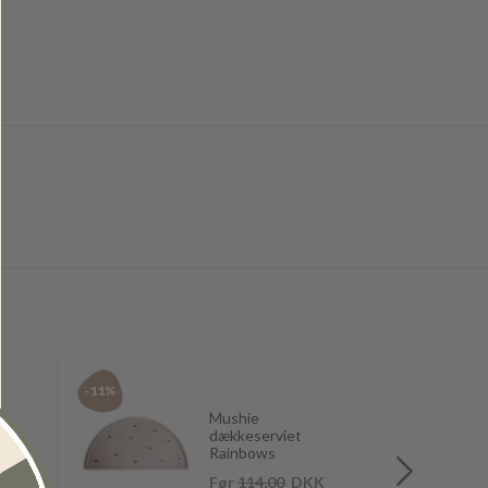
-11%
-11%
Mushie
dækkeserviet
Rainbows
KK
Før
114,00
DKK