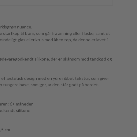
turkisgrøn nuance.
e startkop til børn, som går fra amning eller flaske, samt et
lmindeligt glas eller krus med åben top, da denne er lavet i
 fødevaregodkendt silikone, der er skånsom mod tandkød og
t æstetisk design med en ydre ribbet tekstur, som giver
n tungere base, som gør, ar den står godt på bordet.
lderen: 6+ måneder
odkendt silikone
4,5 cm