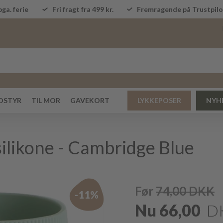
ga. ferie
Fri fragt fra 499 kr.
Fremragende på Trustpi
DSTYR
TIL MOR
GAVEKORT
LYKKEPOSER
NYH
silikone - Cambridge Blue
Før
74,00
DKK
-11%
Nu
66,00
D