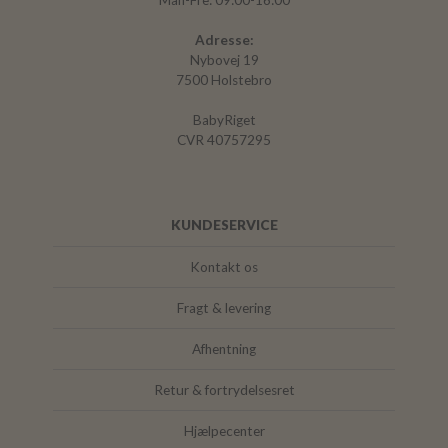
Man-Fre: 09:00-16:00
Adresse:
Nybovej 19
7500 Holstebro
BabyRiget
CVR 40757295
KUNDESERVICE
Kontakt os
Fragt & levering
Afhentning
Retur & fortrydelsesret
Hjælpecenter