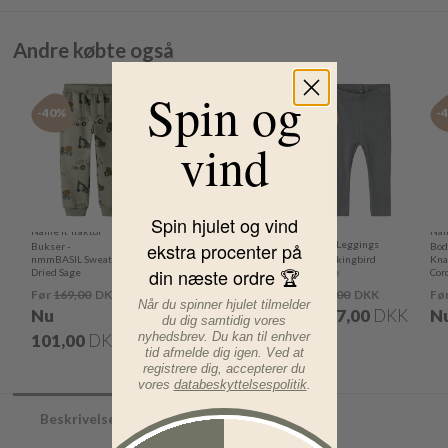
Andre købte også
Spin og
-40%
-40%
-41%
-
vind
Spin hjulet og vind
Name It Traktor
Nam
ekstra procenter på
Name It Bukser -
Name It Leggings
Bukser -
Bod
nmmBASIL Sweat -
nmmNeil Sweat -
Kab Mockingbird
Kna
din næste ordre 🏆
Dried Sage
Grey Melange
Melange
Cor
Før
169,00
DKK
Før
189,00
DKK
Før
79,00
DKK
Fø
Når du spinner hjulet tilmelder
Nu
Nu
Nu
47,00
DKK
N
du dig samtidig vores
nyhedsbrev. Du kan til enhver
101,00
DKK
113,00
DKK
tid afmelde dig igen. Ved at
registrere dig, accepterer du
vores
databeskyttelsespolitik
.
Beskrivelse