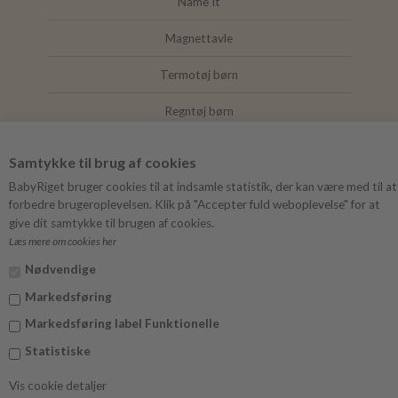
Name It
Magnettavle
Termotøj børn
Regntøj børn
Joha
Samtykke til brug af cookies
Mushie
BabyRiget bruger cookies til at indsamle statistik, der kan være med til at
forbedre brugeroplevelsen. Klik på "Accepter fuld weboplevelse" for at
give dit samtykke til brugen af cookies.
Læs mere om cookies her
FØLG BABYRIGET
Nødvendige
Instagram
Markedsføring
Facebook
Markedsføring label Funktionelle
Statistiske
Vis cookie detaljer