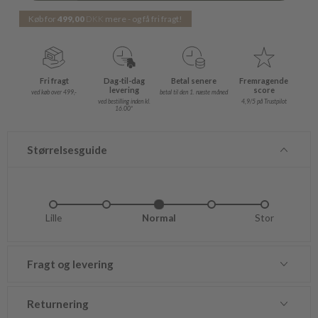
Køb for
499,00
DKK
mere - og få fri fragt!
Fri fragt
Dag-til-dag
Betal senere
Fremragende
levering
score
ved køb over 499,-
betal til den 1. næste måned
ved bestilling inden kl.
4,9/5 på Trustpilot
16.00*
Størrelsesguide
Lille
Lidt lille
Normal
Lidt stor
Stor
Fragt og levering
Returnering