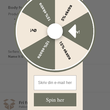
15% ekstra
5% ekstra
Body fra Name It
Produktinformation:
Mærke: Name It
Model: Rib body Kab Noos
Farve: mocking bird melange
Øv!
Øv!
Materiale: 57% økologisk bomuld, 38% modal, 5%
elastan
10% ekstra
15% ekstra
Se flere lignende produkter her:
Name It body
Name It
Body
Email Address
Spin her
Fri fragt over 499,-
Pakkeshop 35,- | Hjemmelevering fra 39,-