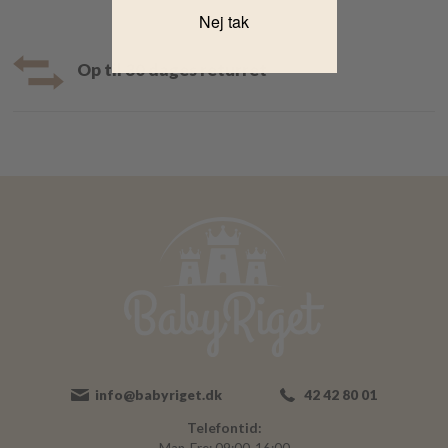
Nej tak
Op til 30 dages returret
info@babyriget.dk
42 42 80 01
Telefontid: