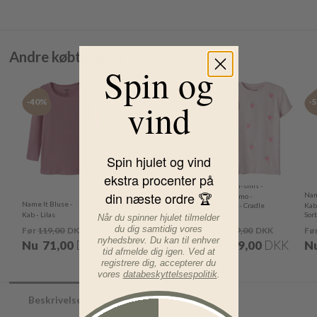
Andre købte også
Spin og
vind
-40%
-40%
-50%
-
Spin hjulet og vind
ekstra procenter på
Name It T-shirt -
din næste ordre 🏆
Name
NmfJolemo -
Name It Bluse -
Name It Leggings -
Jordbær - Cradle
Kab 
Kab - Lilas
Kab - Lilas
Pink
Sor
Når du spinner hjulet tilmelder
du dig samtidig vores
Før
119,00
DKK
Før
99,00
DKK
Før
119,00
DKK
Fø
nyhedsbrev. Du kan til enhver
Nu
71,00
DKK
Nu
59,00
DKK
Nu
59,00
DKK
N
tid afmelde dig igen. Ved at
registrere dig, accepterer du
vores
databeskyttelsespolitik
.
Beskrivelse