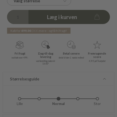
Vælg størrelse
Læg i kurven
Køb for
499,00
DKK
mere - og få fri fragt!
Fri fragt
Dag-til-dag
Betal senere
Fremragende
levering
score
ved køb over 499,-
betal til den 1. næste måned
ved bestilling inden kl.
4,9/5 på Trustpilot
16.00*
Størrelsesguide
Lille
Lidt lille
Normal
Lidt stor
Stor