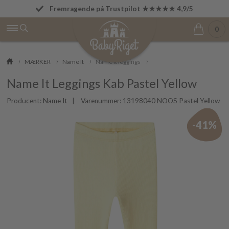
Fremragende på Trustpilot ★★★★★ 4,9/5
Fri fragt fra 499 kr.
0
MÆRKER
Name It
Name It leggings
Name It Leggings Kab Pastel Yellow
Producent:
Name It
| Varenummer:
13198040 NOOS Pastel Yellow
-41%