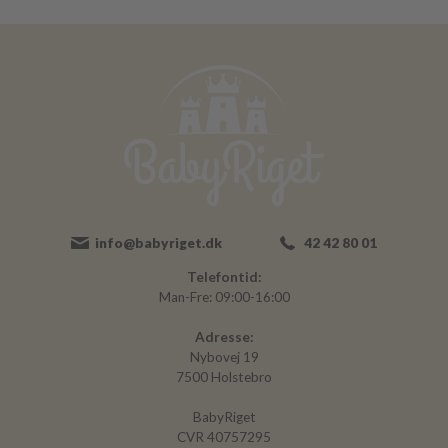
info@babyriget.dk
42 42 80 01
Telefontid:
Man-Fre: 09:00-16:00
Adresse:
Nybovej 19
7500 Holstebro
BabyRiget
CVR 40757295