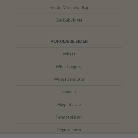
Guide: Vask af uldtøj
Om BabyRiget
POPULÆRE SIDER
Wheat
Wheat regntøj
Wheat termotøj
Name It
Magnettavle
Termotøj børn
Regntøj børn