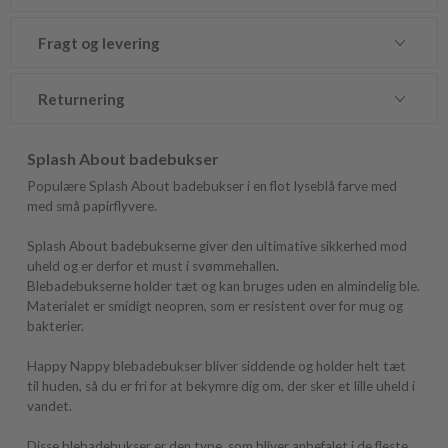
Fragt og levering
Returnering
Splash About badebukser
Populære Splash About badebukser i en flot lyseblå farve med
med små papirflyvere.
Splash About badebukserne giver den ultimative sikkerhed mod
uheld og er derfor et must i svømmehallen.
Blebadebukserne holder tæt og kan bruges uden en almindelig ble.
Materialet er smidigt neopren, som er resistent over for mug og
bakterier.
Happy Nappy blebadebukser bliver siddende og holder helt tæt
til huden, så du er fri for at bekymre dig om, der sker et lille uheld i
vandet.
Disse blebadebukser er den type, som bliver anbefalet i de fleste