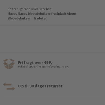
Se flere lignende produkter her:
Happy Nappy blebadebukser fra Splash About
Blebadebukser
Badetøj
Fri fragt over 499,-
Pakkeshop 35,- | Hjemmelevering fra 39,-
Op til 30 dages returret