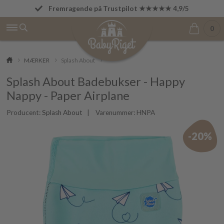
Fremragende på Trustpilot ★★★★★ 4,9/5
Fri fragt fra 499 kr.
0
MÆRKER
Splash About
Splash About Badebukser - Happy
Nappy - Paper Airplane
Producent:
Splash About
| Varenummer:
HNPA
-20%