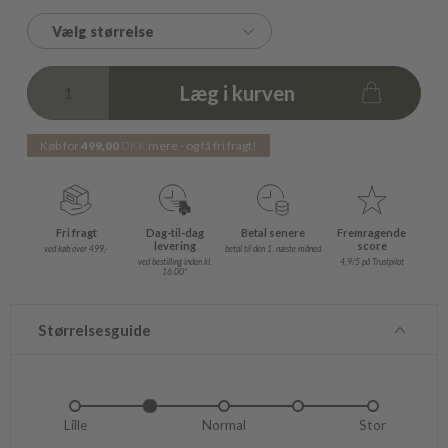
Vælg størrelse
Læg i kurven
Køb for
499,00
DKK
mere - og få fri fragt!
Fri fragt
Dag-til-dag
Betal senere
Fremragende
levering
score
ved køb over 499,-
betal til den 1. næste måned
ved bestilling inden kl.
4,9/5 på Trustpilot
16.00*
Størrelsesguide
Lille
Lidt lille
Normal
Lidt stor
Stor