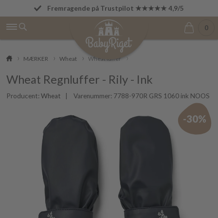
Fremragende på Trustpilot ★★★★★ 4,9/5
Fri fragt fra 499 kr.
0
MÆRKER
Wheat
Wheat luffer
Wheat Regnluffer - Rily - Ink
Producent:
Wheat
| Varenummer:
7788-970R GRS 1060 ink NOOS
-30%