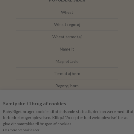
Wheat
Wheat regntøj
Wheat termotøj
Name It
Magnettavle
Termotøj børn
Regntøj børn
Joha
Samtykke til brug af cookies
Mushie
BabyRiget bruger cookies til at indsamle statistik, der kan være med til at
forbedre brugeroplevelsen. Klik på "Accepter fuld weboplevelse" for at
give dit samtykke til brugen af cookies.
Læs mere om cookies her
FØLG BABYRIGET