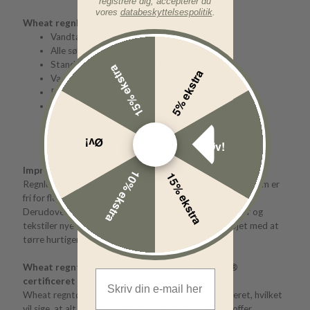
registrere dig, accepterer du
vores
databeskyttelsespolitik
.
Wheat regnluffernes tekniske funktioner:
Vandtæt: 8.000 mm
Alle sømme er vandtætte og svejset
Standard 100 by OEKO-TEX®
15% ekstra
5% ekstra
Vandbaseret PU
PFC-fri
Flourin-fri vand- og smudsafvisende finish (BIONIC
FINISH ECO)
Materiale:100% genanvendt polyester
Øv!
Øv!
Imprægneret med BIONIC FINISH ECO
10% ekstra
15% ekstra
Regnlufferne er imprægneret med BIONIC FINISH ECO, som er
fri for flour og gør det vandafvisende og smudsafvisende.
Derudover hjælper imprægneringen med at holde farver og
tekstiler nye at se på i længere tid og hjælper overtøjet med at
tørre hurtigere.
Wheat regntøj er Standard 100 by OEKO-TEX®
Email Address
certificeret
Wheat regntøj er OEKO-TEX Standard100-certificeret, hvilket
vil sige, at alt i regnsættet er testet for skadelige stoffer.