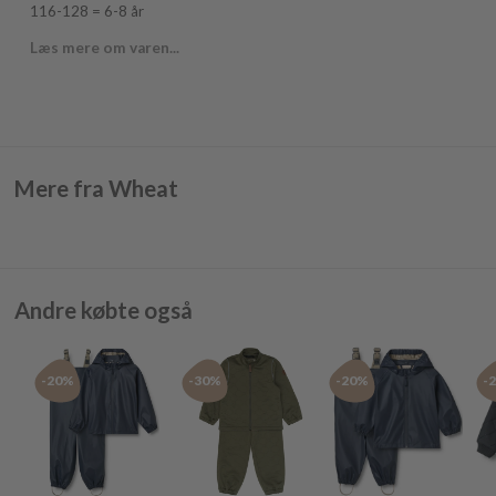
116-128 = 6-8 år
Læs mere om varen...
Mere fra Wheat
Andre købte også
-20%
-30%
-20%
-