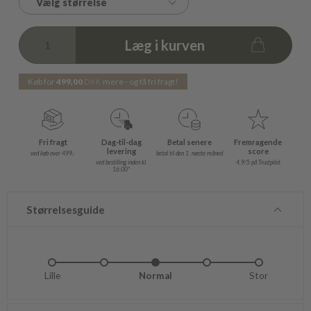
Vælg størrelse
Læg i kurven
Køb for
499,00
DKK
mere - og få fri fragt!
Fri fragt
Dag-til-dag
Betal senere
Fremragende
levering
score
ved køb over 499,-
betal til den 1. næste måned
ved bestilling inden kl.
4,9/5 på Trustpilot
16.00*
Størrelsesguide
Lille
Lidt lille
Normal
Lidt stor
Stor