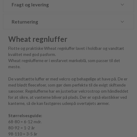
Fragt og levering
Returnering
Wheat regnluffer
Flotte og praktiske Wheat regnluffer lavet i holdbar og vandtæt
kvalitet med god pasform.
Wheat regnlufferne er i ensfarvet mørkeblå, som passer til det
meste.
De vandtætte luffer er med velcro og behagelige at have på. De er
med blødt fleecefoer, som gør dem perfekte til de evigt skiftende
sæsoner. Regnlufferne har en justerbar velcrostrop om håndleddet
for at sikre, at vanterne bliver på plads. Der er også elastikker ved
kanterne, så de kan fastgøres udenpå overtøjets ærmer.
Størrelsesguide:
68-80 = 6-12 mdr.
80-92 = 1-2 år
98-110 = 3-5 år