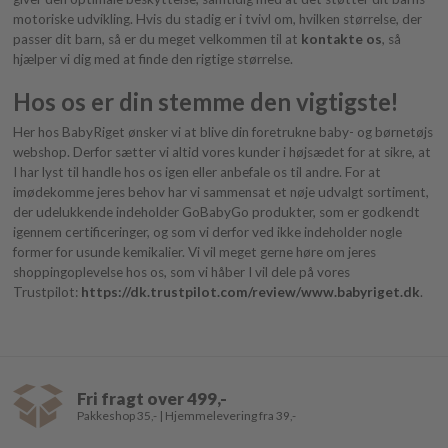
motoriske udvikling. Hvis du stadig er i tvivl om, hvilken størrelse, der
passer dit barn, så er du meget velkommen til at
kontakte os
, så
hjælper vi dig med at finde den rigtige størrelse.
Hos os er din stemme den vigtigste!
Her hos BabyRiget ønsker vi at blive din foretrukne baby- og børnetøjs
webshop. Derfor sætter vi altid vores kunder i højsædet for at sikre, at
I har lyst til handle hos os igen eller anbefale os til andre. For at
imødekomme jeres behov har vi sammensat et nøje udvalgt sortiment,
der udelukkende indeholder GoBabyGo produkter, som er godkendt
igennem certificeringer, og som vi derfor ved ikke indeholder nogle
former for usunde kemikalier. Vi vil meget gerne høre om jeres
shoppingoplevelse hos os, som vi håber I vil dele på vores
Trustpilot:
https://dk.trustpilot.com/review/www.babyriget.dk
.
Fri fragt over 499,-
Pakkeshop 35,- | Hjemmelevering fra 39,-