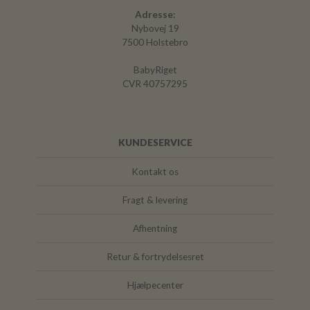
Adresse:
Nybovej 19
7500 Holstebro
BabyRiget
CVR 40757295
KUNDESERVICE
Kontakt os
Fragt & levering
Afhentning
Retur & fortrydelsesret
Hjælpecenter