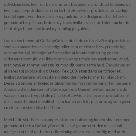
udviklingsfase, hvor dit barn primært bevæger sig rundt på knæene, og
hvor tøjet typisk slides op i en fart. GoBabyGo's produkter er særligt
kendetegnet ved deres lækre- og funktionelle design med slidstærke
gummidutter på knæ, fødder og tæer, hvilket sikrer at tøjet kan holde
til utallige timer med kravl og tumling på gulvet.
I vores sortiment af GoBabyGo kan du finde en bred vifte af produkter,
som kan anvendes selvstændigt eller som et ekstra beskyttende lag
over andet tøj. Alt tøjet er fremstillet af komfortabelt og yderst
slidstærkt bomuld, der ikke blot sikrer optimale bevægelsesmulighed,
men også er enormt behageligt mod dit barns sarte hud. Derudover er
al deres tøj økologisk og
Oeko-Tex 100-standard certificeret
,
hvilket garanterer at det ikke indeholder nogle former for skidt kemi.
Deres strømper er ligeledes tilgængelige i forskellige varianter, herunder
Alpaca uld og den særligt bløde bambus. Uanset hvilket materiale du
vælger, kan du trygt stole på, at GoBabyGo altid leverer produkter af
den absolut højeste kvalitet, som har en perfekt pasform, og som giver
en ekstra beskyttelse til dit barn.
Med både skridsikre strømper, strømpebukser og knæbeskyttere med
gummidutter fra GoBabyGo er du altså garanteret den maksimalt
mulige støtte til dit barns udforskning af verden, samtidig med at du