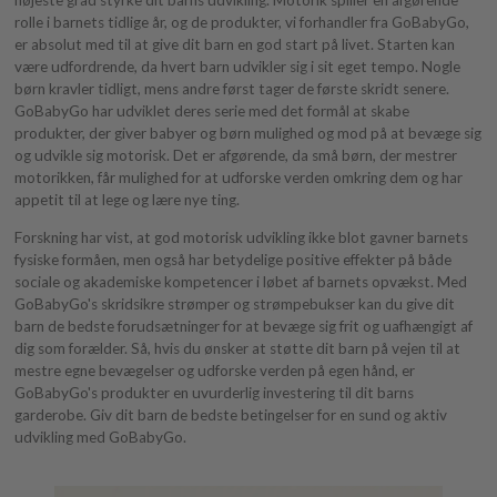
højeste grad styrke dit barns udvikling. Motorik spiller en afgørende
rolle i barnets tidlige år, og de produkter, vi forhandler fra GoBabyGo,
er absolut med til at give dit barn en god start på livet. Starten kan
være udfordrende, da hvert barn udvikler sig i sit eget tempo. Nogle
børn kravler tidligt, mens andre først tager de første skridt senere.
GoBabyGo har udviklet deres serie med det formål at skabe
produkter, der giver babyer og børn mulighed og mod på at bevæge sig
og udvikle sig motorisk. Det er afgørende, da små børn, der mestrer
motorikken, får mulighed for at udforske verden omkring dem og har
appetit til at lege og lære nye ting.
Forskning har vist, at god motorisk udvikling ikke blot gavner barnets
fysiske formåen, men også har betydelige positive effekter på både
sociale og akademiske kompetencer i løbet af barnets opvækst. Med
GoBabyGo's skridsikre strømper og strømpebukser kan du give dit
barn de bedste forudsætninger for at bevæge sig frit og uafhængigt af
dig som forælder. Så, hvis du ønsker at støtte dit barn på vejen til at
mestre egne bevægelser og udforske verden på egen hånd, er
GoBabyGo's produkter en uvurderlig investering til dit barns
garderobe. Giv dit barn de bedste betingelser for en sund og aktiv
udvikling med GoBabyGo.