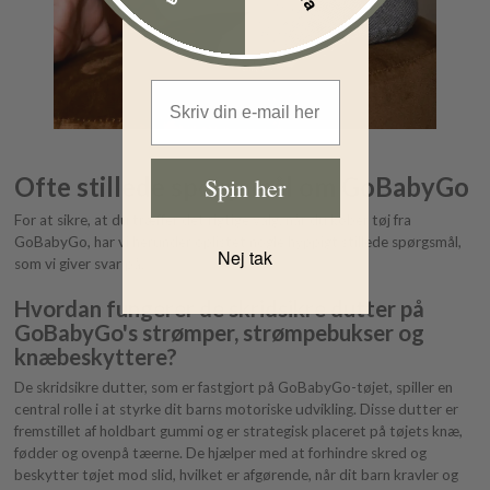
Email Address
Ofte stillede spørgsmål om GoBabyGo
Spin her
For at sikre, at du træffer det rigtige valg, når du køber tøj fra
GoBabyGo, har vi herunder oplistet nogle hyppigt stillede spørgsmål,
Nej tak
som vi giver svar på.
Hvordan fungerer de skridsikre dutter på
GoBabyGo's strømper, strømpebukser og
knæbeskyttere?
De skridsikre dutter, som er fastgjort på GoBabyGo-tøjet, spiller en
central rolle i at styrke dit barns motoriske udvikling. Disse dutter er
fremstillet af holdbart gummi og er strategisk placeret på tøjets knæ,
fødder og ovenpå tæerne. De hjælper med at forhindre skred og
beskytter tøjet mod slid, hvilket er afgørende, når dit barn kravler og