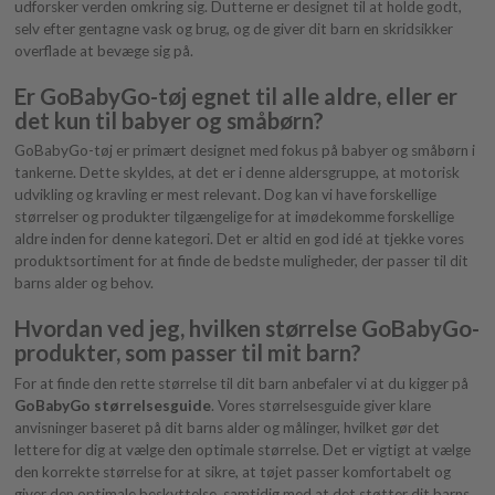
udforsker verden omkring sig. Dutterne er designet til at holde godt,
selv efter gentagne vask og brug, og de giver dit barn en skridsikker
overflade at bevæge sig på.
Er GoBabyGo-tøj egnet til alle aldre, eller er
det kun til babyer og småbørn?
GoBabyGo-tøj er primært designet med fokus på babyer og småbørn i
tankerne. Dette skyldes, at det er i denne aldersgruppe, at motorisk
udvikling og kravling er mest relevant. Dog kan vi have forskellige
størrelser og produkter tilgængelige for at imødekomme forskellige
aldre inden for denne kategori. Det er altid en god idé at tjekke vores
produktsortiment for at finde de bedste muligheder, der passer til dit
barns alder og behov.
Hvordan ved jeg, hvilken størrelse GoBabyGo-
produkter, som passer til mit barn?
For at finde den rette størrelse til dit barn anbefaler vi at du kigger på
GoBabyGo størrelsesguide
. Vores størrelsesguide giver klare
anvisninger baseret på dit barns alder og målinger, hvilket gør det
lettere for dig at vælge den optimale størrelse. Det er vigtigt at vælge
den korrekte størrelse for at sikre, at tøjet passer komfortabelt og
giver den optimale beskyttelse, samtidig med at det støtter dit barns