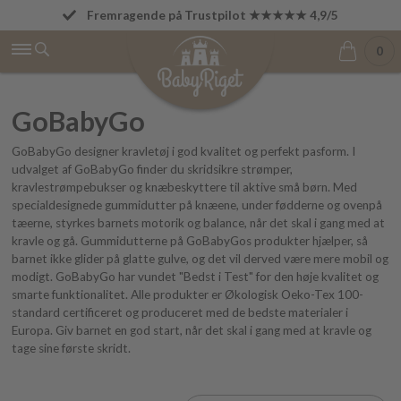
Fremragende på Trustpilot ★★★★★ 4,9/5
Fri fragt fra 499 kr.
0
GoBabyGo
GoBabyGo designer kravletøj i god kvalitet og perfekt pasform. I
udvalget af GoBabyGo finder du skridsikre strømper,
kravlestrømpebukser og knæbeskyttere til aktive små børn. Med
specialdesignede gummidutter på knæene, under fødderne og ovenpå
tæerne, styrkes barnets motorik og balance, når det skal i gang med at
kravle og gå. Gummidutterne på GoBabyGos produkter hjælper, så
barnet ikke glider på glatte gulve, og det vil derved være mere mobil og
modigt. GoBabyGo har vundet "Bedst i Test" for den høje kvalitet og
smarte funktionalitet. Alle produkter er Økologisk Oeko-Tex 100-
standard certificeret og produceret med de bedste materialer i
Europa. Giv barnet en god start, når det skal i gang med at kravle og
tage sine første skridt.