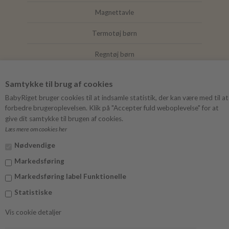
Magnettavle
Termotøj børn
Regntøj børn
Joha
Samtykke til brug af cookies
Mushie
BabyRiget bruger cookies til at indsamle statistik, der kan være med til at
forbedre brugeroplevelsen. Klik på "Accepter fuld weboplevelse" for at
give dit samtykke til brugen af cookies.
Læs mere om cookies her
FØLG BABYRIGET
Nødvendige
Instagram
Markedsføring
Facebook
Markedsføring label Funktionelle
Statistiske
Vis cookie detaljer