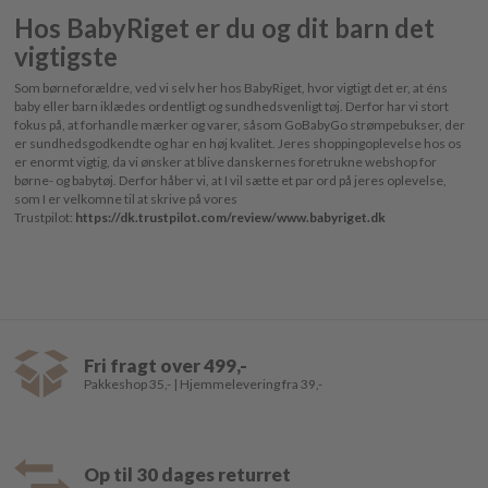
Hos BabyRiget er du og dit barn det
vigtigste
Som børneforældre, ved vi selv her hos BabyRiget, hvor vigtigt det er, at éns
baby eller barn iklædes ordentligt og sundhedsvenligt tøj. Derfor har vi stort
fokus på, at forhandle mærker og varer, såsom GoBabyGo strømpebukser, der
er sundhedsgodkendte og har en høj kvalitet. Jeres shoppingoplevelse hos os
er enormt vigtig, da vi ønsker at blive danskernes foretrukne webshop for
børne- og babytøj. Derfor håber vi, at I vil sætte et par ord på jeres oplevelse,
som I er velkomne til at skrive på vores
Trustpilot:
https://dk.trustpilot.com/review/www.babyriget.dk
Fri fragt over 499,-
Pakkeshop 35,- | Hjemmelevering fra 39,-
Op til 30 dages returret