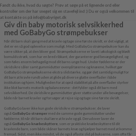
Fandt du ikke, hvad du søgte? Prøv at søge på et lignende ord eller
kontroller om der har sneget sig en stavefejl ind :) Du er også velkommen til
at kontakte os på info@babyriget.dk
Giv din baby motorisk selvsikkerhed
med GoBabyGo strømpebukser
Når dit barn skal i gang med at kravle og tage sine første skridt, er det vigtigt, at
det er en så god oplevelse som muligt. Med GoBabyGo strømpebukser kan du
være sikker på, at den bliver god. Strømpebukserne er lavet i økologisk og blødt
bomuldsstræk, som har en bred ribkant, der garanterer god bevægelighed, og
som føles enorm behagelig mod dit barns unge hud. Under fødderne er der
skridsikre såler samt gummidutter ovenpå tæerne og knæene, hvilket gør
GoBabyGo strømpebukserne ekstra slidstærke, og gør det samtidig muligt for
dit barn at kravle rundt uden at glide på diverse glatte overflader i både
institution og hjem. Muligheden for at opnå stabilitet på alle overflader styrker
ikke blot barnets motorik og balanceevne - det fylder også dit barn med
selvsikkerhed. De skridsikre gummidutter giver støtte under alle bevægelser,
både når barnet kravler og forsøger at rejse sig og tage sine første skridt.
GoBabyGo laver ikke kun gode skridsikre strømpebukser, de laver
også
GoBabyGo strømper
med de samme gode gummidutter under
fødderne, til når dit barn skal lære at kravle og gå. Derudover laver de
også
GoBabyGo knæbeskyttere
, som er praktiske knæbeskyttere til dit
kravlende barn, som både skåner barnets knæ og hjælper barnet med at komme
fremad. Sidst, men ikke mindst, vil de også aflaste slid på bukserne, som ofte får