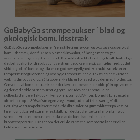
GoBabyGo strømpebukser i blød og
økologisk bomuldsstræk
GoBabyGo strømpebukser er fremstillet i en lækker og økologisk superwash
bomuldsstræk, der tåler at blive maskinvasket, så længe man følger
vaskeanvisningerne på produktet. Bomuldsstrækket er dejlig blødt, hvilket gør
det behageligt for din baby at have strømpebukserne på, samtidig med, at det
sidder godt på barnet og sikrer en god bevægelighed. Bomuldsstrækket er
temperaturregulerende og ved høje temperaturer vil tekstilet lede varmen
væk fra din babys krop, så kroppen ikke bliver for svedig og dermed holdes tør.
Omvendt vil bomuldstrækket under lave temperaturer holde på kropsvarmen,
og derved holde barnet varmt og tørt. Derudover har bomuld en
solbeskyttende effekt og virker som naturligt UV-filter. Bomuld kan desuden
absorbere op til 30% af sin egen vægt i vand, uden at føles særlig vådt.
GoBabyGo strømpebukser med skridsikre såler og gummidutter på knæ og
tæer, gør at barnet står mere stabilt, når det kravler og tumler omkring og
samtidig vil strømpebukserne sikre, at dit barn har en behagelig
kropstemperatur - uanset om det er i de varmere sommermåneder eller
koldere vintermåneder.