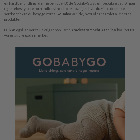
en hård behandling i denne periode. Både GoBabyGo strømpebukser, strømper
og knæbeskyttere forhandler vi her hos BabyRiget, hvis du vil se det fulde
sortiment kan du besøge vores
GoBabyGo
side, hvor vi har samlet alle deres
produkter.
Du kan også se vores udvalg af populære
kravlestrømpebukser
i høj kvalitet fra
vores andre gode mærker.