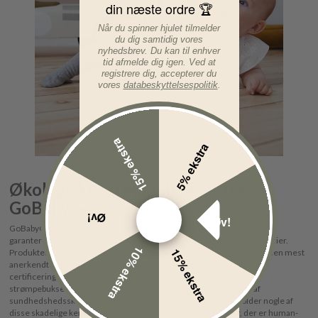
din næste ordre 🏆
Når du spinner hjulet tilmelder
du dig samtidig vores
nyhedsbrev. Du kan til enhver
tid afmelde dig igen. Ved at
registrere dig, accepterer du
vores
databeskyttelsespolitik
.
15% ekstra
5% ekstra
Økologiske strømpebukser fra
GoBabyGo
Øv!
Øv!
GoBabyGo strømpebukser er blevet godkendt af omfattende tests, der
garanterer at produktet er fri for sundhedsskadelige stoffer og kemikalier.
10% ekstra
15% ekstra
Produktet har opnået
Oeko-Tex Standard 100-certificering
, som er den mest
anerkendte certificering for kvalitet og sundhedssikkerhed. Denne
certificering er vigtig for forældre, da den bekræfter, at GoBabyGo
strømpebukser er blevet nøje gennemtestet for tilstedeværelse af
sundhedshedsskadelige kemikalier, og at den altså ikke indeholder nogle af
disse skadelige kemikalier. Det sikrer, at kun tekstilmaterialer, der er human-