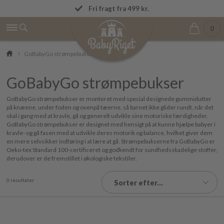
Fremragende på Trustpilot ★★★★★ 4,9/5
Fri fragt fra 499 kr.
0
GoBabyGo strømpebukser
GoBabyGo strømpebukser
GoBabyGo strømpebukser er monteret med special designede gummidutter
på knæene, under foden og ovenpå tæerne, så barnet ikke glider rundt, når det
skal i gang med at kravle, gå og generelt udvikle sine motoriske færdigheder.
GoBabyGo strømpebukser er designet med hensigt på at kunne hjælpe babyer i
kravle- og gå fasen med at udvikle deres motorik og balance, hvilket giver dem
en mere selvsikker indføring i at lære at gå. Strømpebukserne fra GoBabyGo er
Oeko-tex Standard 100-certificeret og godkendt for sundhedsskadelige stoffer,
derudover er de fremstillet i økologiske tekstiler.
0 resultater
Sorter efter...