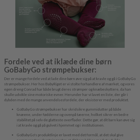
Fordele ved at iklæde dine børn
GoBabyGo strømpebukser:
Der er mange fordele ved at lade dine børn øve sig på at kravle og gå i GoBabyGo
strømpebukser. Her hos BabyRiget er vi stolte forhandlere af mærket, og vores
egen dreng Conrad har både brugt deres strømper og knæbeskyttere, da han
skulle udvikle sine motoriske evner. Herunder har vi lavet en liste, der går i
dybden med de mange anvendelsesfordele, der eksisterer med produktet.
GoBabyGo strømpebukser har skridsikre gummidutter på både
knæene, under fødderne og ovenpå tæerne, hvilket sikrer en bedre
stabilitet på selv de glatteste overflader. Dette gør, at dit barn kan øve sig
i at kravle og gå på gulvet i hjemmet og i institutionen.
GoBabyGo's produktlinje er lavet med det formål, at det skal give