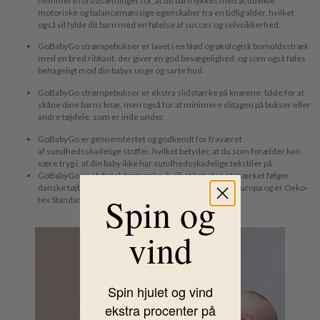
nemmere forudsætninger for, at dit barn lykkes med at udvikle
motoriske og balancemæssige egenskaber fra en tidlig alder, hvilket
også vil fylde dit barn med en følelse af succes og selvsikkerhed.
GoBabyGo strømpebukser er lavet i en blød og økologisk bomuldsstræk
med en bred ribkant, der giver en god bevægelighed, og som også føles
behageligt mod din babys unge og sarte hud.
GoBabyGo strømpebukser er ekstra slidstærke på knæene, både for at
skåne dine barns knæ, men også for at minimere slitagen på bukser eller
andre tøjdele, som er inde under.
GoBabyGo er gennemtestet og godkendt for fraværet
af sundhedsskadelige stoffer, hvilket betyder, at du som forælder kan
være tryg i, at din baby ikke har sundhedsskadelige tekstiler på.
GoBabyGo er et dansk tøjmærke, hvilket betyder, at mærket følger
danske tøjbranche standarder. Tøjet er produceret i Europa og er Oeko-
Spin og
tex Standard 100-certificeret.
vind
Spin hjulet og vind
ekstra procenter på