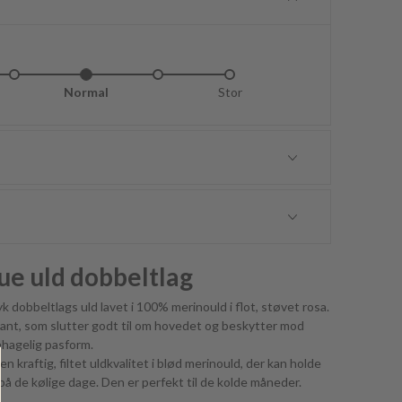
idt lille
Normal
Lidt stor
Stor
ue uld dobbeltlag
yk dobbeltlags uld lavet i 100% merinould i flot, støvet rosa.
kant, som slutter godt til om hovedet og beskytter mod
ehagelig pasform.
n kraftig, filtet uldkvalitet i blød merinould, der kan holde
på de kølige dage. Den er perfekt til de kolde måneder.