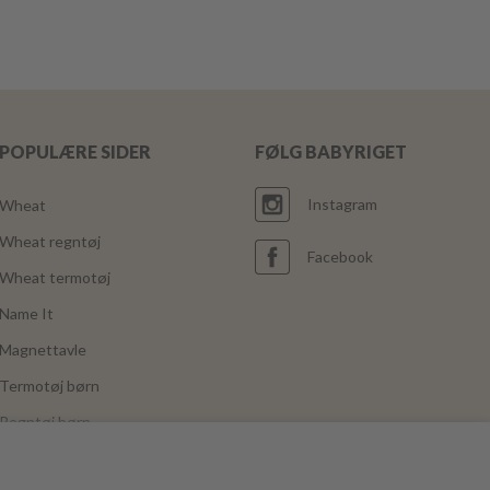
POPULÆRE SIDER
FØLG BABYRIGET
Instagram
Wheat
Wheat regntøj
Facebook
Wheat termotøj
Name It
Magnettavle
Termotøj børn
Regntøj børn
Joha