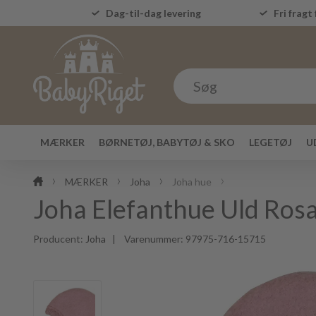
Dag-til-dag levering
Fri fragt 
MÆRKER
BØRNETØJ, BABYTØJ & SKO
LEGETØJ
U
MÆRKER
Joha
Joha hue
Joha Elefanthue Uld Rosa 
Producent:
Joha
| Varenummer:
97975-716-15715