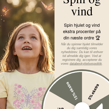
vind
Elefanthuen er lavet af 100
skadelige kemikalier.
Da elefanthuen er lavet af 
Spin hjulet og vind
Størrelsesguide
ekstra procenter på
Huens str. tilsvarer dens in
41 cm = 1-4 mdr.
din næste ordre 🏆
45 cm = 4-9 mdr.
Når du spinner hjulet tilmelder
48 cm = 9-12 mdr.
du dig samtidig vores
50 cm = 1-2 år
nyhedsbrev. Du kan til enhver
52 cm = 3-5 år
tid afmelde dig igen. Ved at
registrere dig, accepterer du
54 cm = 6-9 år
vores
databeskyttelsespolitik
.
Læs mere om varen...
15% ekstra
5% ekstra