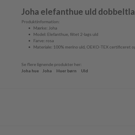
Joha elefanthue uld dobbeltl
Produktinformation:
Mærke: Joha
Model: Elefanthue, filtet 2-lags uld
Farve: rosa
Materiale: 100% merino uld, OEKO-TEX certificeret o
Se flere lignende produkter her:
Joha hue
Joha
Huer børn
Uld