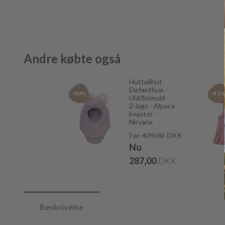
Andre købte også
Huttelihut
Elefanthue -
-40%
-41
Uld/bomuld -
2-lags - Alpaca
kvaster -
Nirvana
Før
479,00
DKK
Nu
287,00
DKK
Beskrivelse