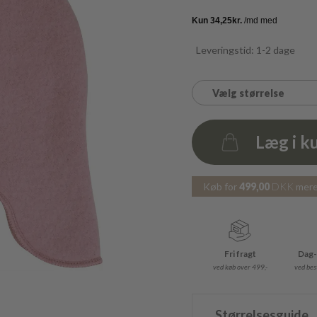
Leveringstid: 1-2 dage
Vælg størrelse
Læg i k
Antal
Køb for
499,00
DKK
mere 
Fri fragt
Dag-
ved køb over 499,-
ved best
Størrelsesguide