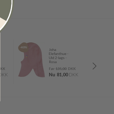
-40%
-40%
Joha
Elefanthue -
Uld 2-lags -
Rosa
KK
Før
135,00
DKK
DKK
Nu
81,00
DKK