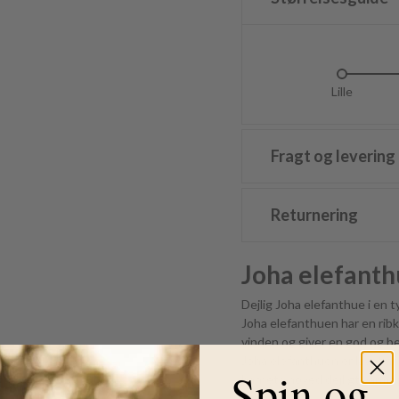
Lille
L
Fragt og levering
Returnering
Joha elefanth
Dejlig Joha elefanthue i en t
Joha elefanthuen har en rib
vinden og giver en god og b
Joha elefanthuen er lavet af e
Spin og
barnets hoved dejligt varmt 