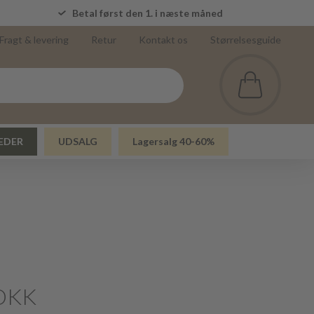
5
Betal først den 1. i næste måned
Fragt & levering
Retur
Kontakt os
Størrelsesguide
EDER
UDSALG
Lagersalg 40-60%
DKK