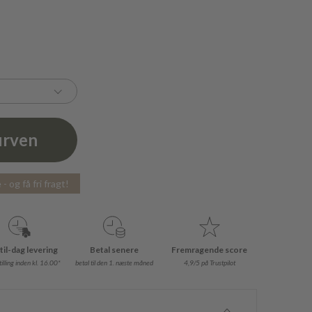
urven
- og få fri fragt!
til-dag levering
Betal senere
Fremragende score
illing inden kl. 16.00*
betal til den 1. næste måned
4,9/5 på Trustpilot