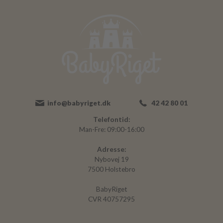
info@babyriget.dk
42 42 80 01
Telefontid:
Man-Fre: 09:00-16:00
Adresse:
Nybovej 19
7500 Holstebro
BabyRiget
CVR 40757295