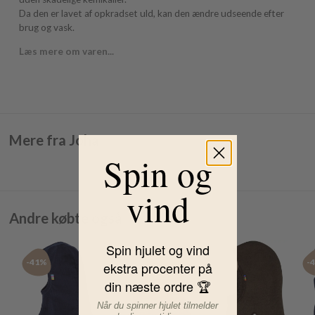
Da den er lavet af opkradset uld, kan den ændre udseende efter
brug og vask.
Læs mere om varen...
Mere fra Joha
Spin og
vind
Andre købte også
Spin hjulet og vind
-41%
-33%
-40%
-
ekstra procenter på
din næste ordre 🏆
Når du spinner hjulet tilmelder