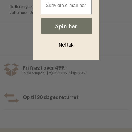
Se flere lignende produkter her:
Joha hue
Joha
Huer børn
Uld
Spin her
Nej tak
Fri fragt over 499,-
Pakkeshop 35,- | Hjemmelevering fra 39,-
Op til 30 dages returret