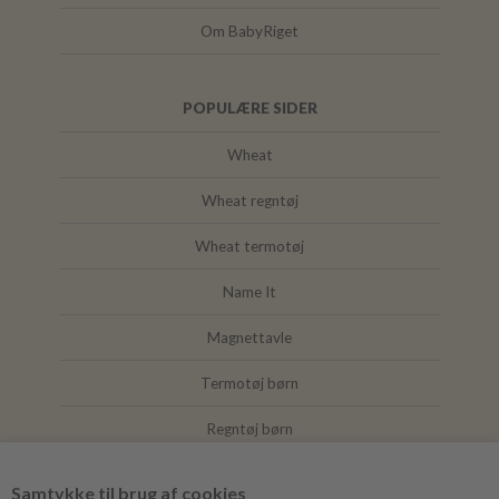
Om BabyRiget
POPULÆRE SIDER
Wheat
Wheat regntøj
Wheat termotøj
Name It
Magnettavle
Termotøj børn
Regntøj børn
Joha
Samtykke til brug af cookies