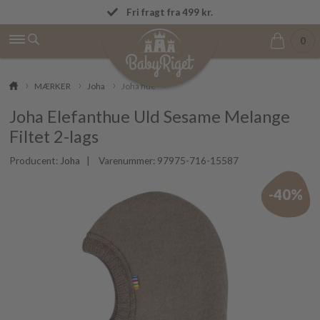
OBS! Vi afsender ordrer igen mandag den 
Fri fragt fra 499 kr.
0
MÆRKER
Joha
Joha hue
Joha Elefanthue Uld Sesame Melange
Filtet 2-lags
Producent:
Joha
| Varenummer:
97975-716-15587
-40%