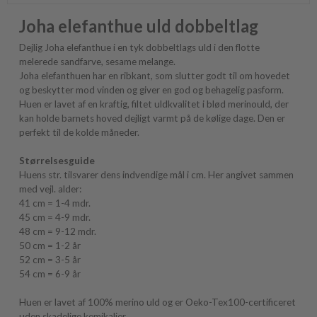
Joha elefanthue uld dobbeltlag
Dejlig Joha elefanthue i en tyk dobbeltlags uld i den flotte
melerede sandfarve, sesame melange.
Joha elefanthuen har en ribkant, som slutter godt til om hovedet
og beskytter mod vinden og giver en god og behagelig pasform.
Huen er lavet af en kraftig, filtet uldkvalitet i blød merinould, der
kan holde barnets hoved dejligt varmt på de kølige dage. Den er
perfekt til de kolde måneder.
Størrelsesguide
Huens str. tilsvarer dens indvendige mål i cm. Her angivet sammen
med vejl. alder:
41 cm = 1-4 mdr.
45 cm = 4-9 mdr.
48 cm = 9-12 mdr.
50 cm = 1-2 år
52 cm = 3-5 år
54 cm = 6-9 år
Huen er lavet af 100% merino uld og er Oeko-Tex100-certificeret
uden skadelige kemikalier.