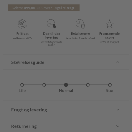
Køb for
499,00
DKK
mere - og få fri fragt!
Fri fragt
Dag-til-dag
Betal senere
Fremragende
levering
score
ved køb over 499,-
betal til den 1. næste måned
ved bestilling inden kl.
4,9/5 på Trustpilot
16.00*
Størrelsesguide
Lille
Lidt lille
Normal
Lidt stor
Stor
Fragt og levering
Returnering