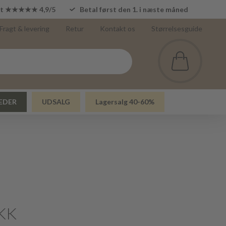
lot ★★★★★ 4,9/5
Betal først den 1. i næste måned
Fragt & levering
Retur
Kontakt os
Størrelsesguide
EDER
UDSALG
Lagersalg 40-60%
KK