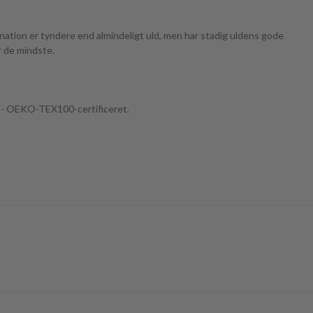
ination er tyndere end almindeligt uld, men har stadig uldens gode
r de mindste.
ke - OEKO-TEX100-certificeret.