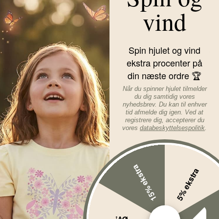
vind
og lækker.
85% merino uld - wool rich 
Spin hjulet og vind
Størrelsesguide til Joha h
ekstra procenter på
Huens str. tilsvarer dens in
34 cm = præmatur
din næste ordre 🏆
37 cm = 0-1 mdr.
Når du spinner hjulet tilmelder
41 cm = 1-4 mdr.
du dig samtidig vores
45 cm = 4-9 mdr.
nyhedsbrev. Du kan til enhver
48 cm = 9-12 mdr.
tid afmelde dig igen. Ved at
registrere dig, accepterer du
vores
databeskyttelsespolitik
.
Læs mere om varen...
15% ekstra
5% ekstra