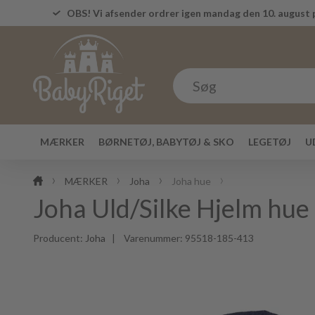
OBS! Vi afsender ordrer igen mandag den 10. august p
MÆRKER
BØRNETØJ, BABYTØJ & SKO
LEGETØJ
U
MÆRKER
Joha
Joha hue
Joha Uld/Silke Hjelm hue
Producent:
Joha
| Varenummer:
95518-185-413