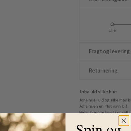
Lille
L
Fragt og levering
Returnering
Joha uld silke hue
Joha hue i uld og silke med 
Joha huen er i flot navy blå.
Hjelm huen er lavet i enkelt 
blød.
Spin og
Huen har en god pasform.
Den har lodret rille mønster