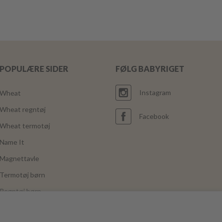
POPULÆRE SIDER
FØLG BABYRIGET
Instagram
Wheat
Wheat regntøj
Facebook
Wheat termotøj
Name It
Magnettavle
Termotøj børn
Regntøj børn
Joha