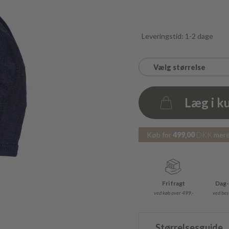
Leveringstid: 1-2 dage
Vælg størrelse
Læg i k
Antal
Køb for
499,00
DKK
mere 
Fri fragt
Dag-
ved køb over 499,-
ved best
Størrelsesguide