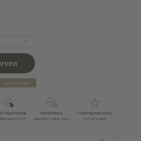
urven
- og få fri fragt!
til-dag levering
Betal senere
Fremragende score
illing inden kl. 16.00*
betal til den 1. næste måned
4,9/5 på Trustpilot