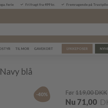
ga. ferie
Fri fragt fra 499 kr.
Fremragende på Trustpi
DSTYR
TIL MOR
GAVEKORT
LYKKEPOSER
NYH
 Navy blå
Før
119,00
DKK
-40%
Nu
71,00
D