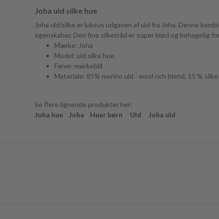
Joha uld silke hue
Joha uld/silke er luksus udgaven af uld fra Joha. Denne komb
egenskaber. Den fine silketråd er super blød og behagelig fo
Mærke: Joha
Model: uld silke hue
Farve: mørkeblå
Materiale: 85% merino uld - wool rich blend, 15 % sil
Se flere lignende produkter her:
Joha hue
Joha
Huer børn
Uld
Joha uld