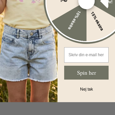
Øv!
Øv!
10% ekstra
15% ekstra
Joha
%
-49%
Elefanthue -
Uld/Silke - 2-
Joha Hue
Email Address
lags - Beige
Øreklapper
Melange
Bomuld Hvid
Før
189,00
DKK
Før
69,00
D
Nu
Nu
35,00
Spin her
127,00
DKK
Nej tak