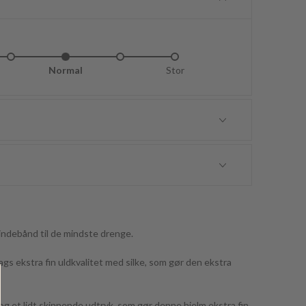
idt lille
Normal
Lidt stor
Stor
bindebånd til de mindste drenge.
lags ekstra fin uldkvalitet med silke, som gør den ekstra
 og et lidt skinnende udtryk, som gør denne hjelm ekstra fin