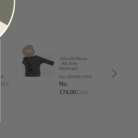
-33%
-40%
Joha Uld Bluse
- Rib Strik -
Mørkegrå
KK
Før
259,00
DKK
DKK
Nu
174,00
DKK