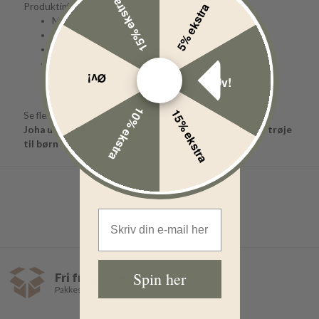
15% ekstra
5% ekstra
Produktinformation:
Mærke: Joha
Model: undertrøje
Farve: støvet blå
Materiale: 98% bomuld, 2% lycra - OEKO-TEX100-
Øv!
certificeret.
Øv!
10% ekstra
15% ekstra
Se flere lignende produkter her:
Joha undertøj
Joha nattøj
Joha
T-shirts
Undertrøje
til børn
Email Address
Spin her
Fri fragt over 499,-
Pakkeshop 35,- | Hjemmelevering fra 39,-