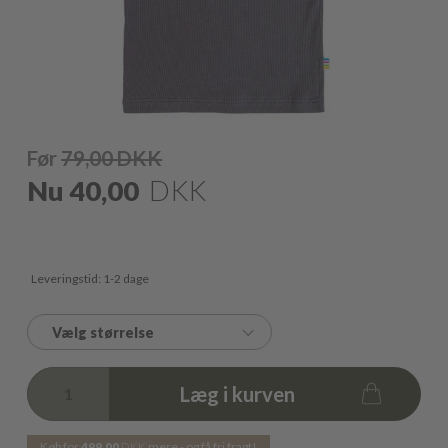
Før
79,00
DKK
Nu
40,00
DKK
Leveringstid: 1-2 dage
Vælg størrelse
Læg i kurven
Køb for
499,00
DKK
mere - og få fri fragt!