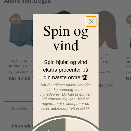
Andre købte også
-41%
-41%
-40%
-
Spin og
vind
Joha Elefanthue
Joha Elefanthue -
Joh
Uld Sesame
Spin hjulet og vind
Joha Boxershorts -
Uld 1-lags -
Melange Filtet 2-
Uld
Bambus - Blå
Mørkeblå
lags
Blå
ekstra procenter på
Før
79,00
DKK
Før
98,00
DKK
Før
229,00
DKK
Fø
din næste ordre 🏆
Nu
47,00
DKK
Nu
58,00
DKK
Nu
N
137,00
DKK
Når du spinner hjulet tilmelder
du dig samtidig vores
nyhedsbrev. Du kan til enhver
tid afmelde dig igen. Ved at
registrere dig, accepterer du
vores
databeskyttelsespolitik
.
Beskrivelse
Joha undertrøje