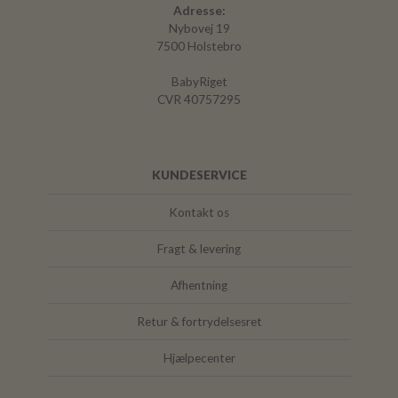
Adresse:
Nybovej 19
7500 Holstebro
BabyRiget
CVR 40757295
KUNDESERVICE
Kontakt os
Fragt & levering
Afhentning
Retur & fortrydelsesret
Hjælpecenter