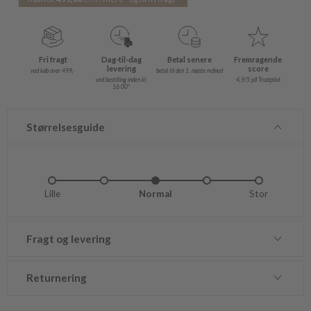
Fri fragt
Dag-til-dag
Betal senere
Fremragende
levering
score
ved køb over 499,-
betal til den 1. næste måned
ved bestilling inden kl.
4,9/5 på Trustpilot
16.00*
Størrelsesguide
Lille
Lidt lille
Normal
Lidt stor
Stor
Fragt og levering
Returnering