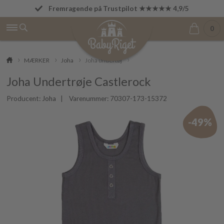
Fremragende på Trustpilot ★★★★★ 4,9/5
Betal først den 1. i næste måned
0
MÆRKER
Joha
Joha undertøj
Joha Undertrøje Castlerock
Producent:
Joha
| Varenummer:
70307-173-15372
-49%