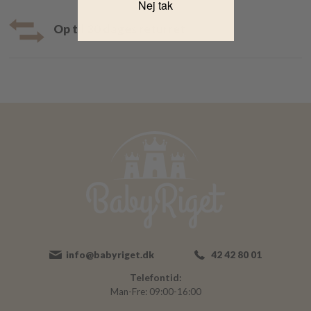
Nej tak
Op til 30 dages returret
info@babyriget.dk
42 42 80 01
Telefontid:
Man-Fre: 09:00-16:00