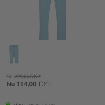
Før
229,00
DKK
Nu
114,00
DKK
På lager
Leveringstid: 1-2 dage