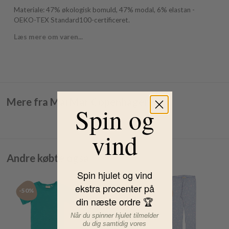
Materiale: 47% økologisk bomuld, 47% modal, 6% elastan -
OEKO-TEX Standard100-certificeret.
Læs mere om varen...
Mere fra MarMar Copenhagen
Spin og
vind
Andre købte også
Spin hjulet og vind
ekstra procenter på
-50%
-50%
-50%
din næste ordre 🏆
Når du spinner hjulet tilmelder
du dig samtidig vores