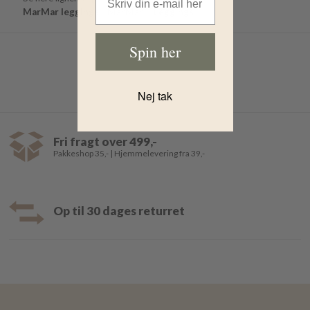
MarMar leggings
MarMar
Leggings
Spin her
Nej tak
Fri fragt over 499,-
Pakkeshop 35,- | Hjemmelevering fra 39,-
Op til 30 dages returret