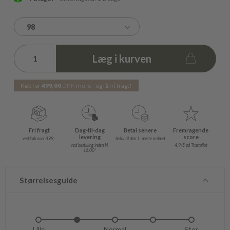
98
Læg i kurven
Køb for
499,00
DKK
mere - og få fri fragt!
Fri fragt
Dag-til-dag
Betal senere
Fremragende
levering
score
ved køb over 499,-
betal til den 1. næste måned
ved bestilling inden kl.
4,9/5 på Trustpilot
16.00*
Størrelsesguide
Lille
Lidt lille
Normal
Lidt stor
Stor