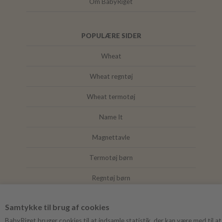
Om BabyRiget
POPULÆRE SIDER
Wheat
Wheat regntøj
Wheat termotøj
Name It
Magnettavle
Termotøj børn
Regntøj børn
Joha
Samtykke til brug af cookies
Mushie
BabyRiget bruger cookies til at indsamle statistik, der kan være med til at