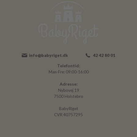
info@babyriget.dk
42 42 80 01
Telefontid:
Man-Fre: 09:00-16:00
Adresse:
Nybovej 19
7500 Holstebro
BabyRiget
CVR 40757295