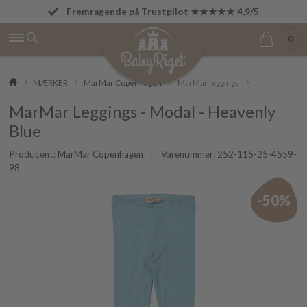
Fremragende på Trustpilot ★★★★★ 4,9/5
Fri fragt fra 499 kr.
0
MÆRKER
MarMar Copenhagen
MarMar leggings
MarMar Leggings - Modal - Heavenly
Blue
Producent:
MarMar Copenhagen
| Varenummer:
252-115-25-4559-
98
-50%