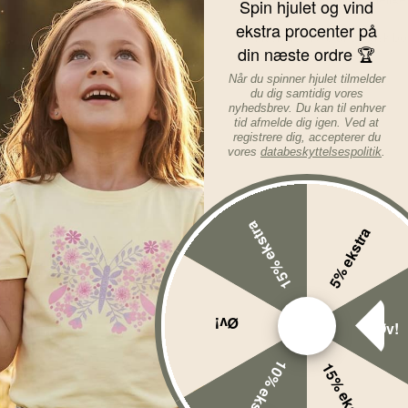
Spin hjulet og vind
ekstra procenter på
Materiale: 47% økologisk b
din næste ordre 🏆
certificeret.
Når du spinner hjulet tilmelder
Læs mere om varen...
du dig samtidig vores
nyhedsbrev. Du kan til enhver
tid afmelde dig igen. Ved at
registrere dig, accepterer du
vores
databeskyttelsespolitik
.
15% ekstra
5% ekstra
Øv!
Øv!
10% ekstra
15% ekstra
%
-40%