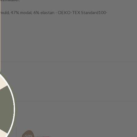
omuld, 47% modal, 6% elastan - OEKO-TEX Standard100-
-50%
-51%