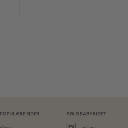
POPULÆRE SIDER
FØLG BABYRIGET
Instagram
Wheat