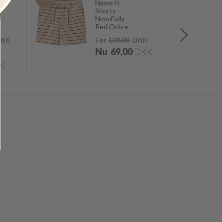
Name It
Shorts -
0
NmmFully -
Red Ochre
KK
Før
139,00
DKK
Nu
69,00
DKK
K