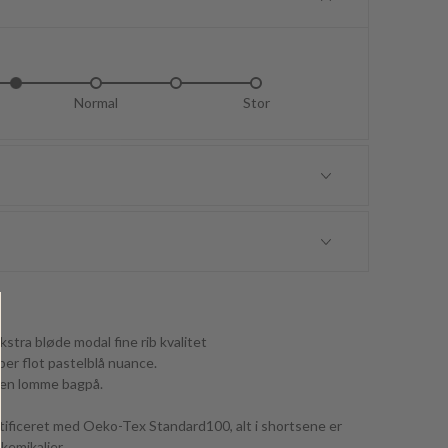
dt lille
Normal
Lidt stor
Stor
stra bløde modal fine rib kvalitet
er flot pastelblå nuance.
g en lomme bagpå.
tificeret med Oeko-Tex Standard100, alt i shortsene er
kemikalier.