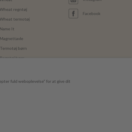
Wheat regntøj
Facebook
Wheat termotøj
Name It
Magnettavle
Termotøj børn
Regntøj børn
Joha
Mushie
epter fuld weboplevelse" for at give dit