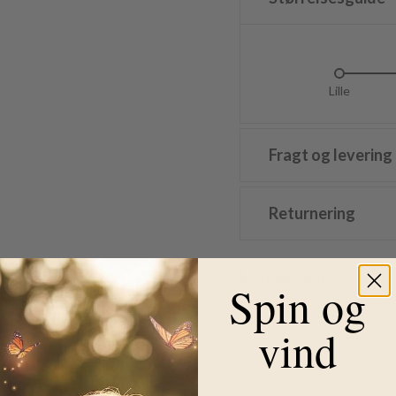
Lille
Li
Fragt og levering
Returnering
MarMar shorts
Spin og
Flotte MarMar shorts i den ek
MarMar shortsene er i en sup
vind
De har bindebånd i taljen o
Shortsene fra MarMar er cer
dermed testet for skadelige 