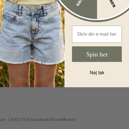
Huttelihut T-
Shirt SS
Huttelihut
Melange Rib -
Solhat - UV2
Irish Cream
- Navy
Før
199,00
DKK
Før
249,00
D
Email Address
Nu
Nu
119,00
DKK
149,00
DK
Spin her
Nej tak
stan - OEKO-TEX Standard100-certificeret