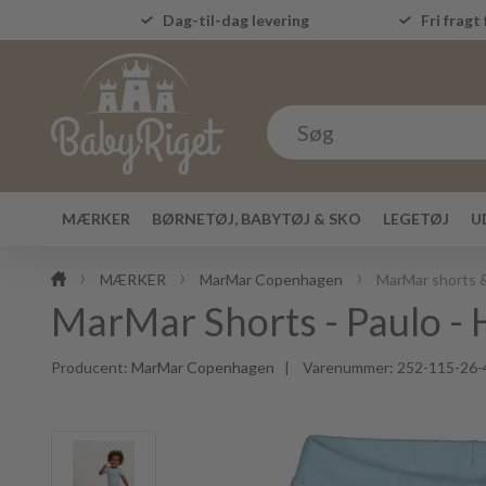
Dag-til-dag levering
Fri fragt 
MÆRKER
BØRNETØJ, BABYTØJ & SKO
LEGETØJ
U
MÆRKER
MarMar Copenhagen
MarMar shorts 
MarMar Shorts - Paulo - 
Producent:
MarMar Copenhagen
| Varenummer:
252-115-26-