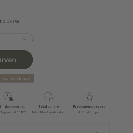
d: 1-2 dage
urven
- og få fri fragt!
til-dag levering
Betal senere
Fremragende score
illing inden kl. 16.00*
betal til den 1. næste måned
4,9/5 på Trustpilot