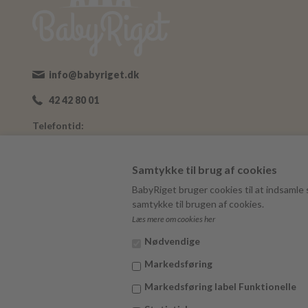
info@babyriget.dk
42 42 80 01
Telefontid:
Man-Fre: 09:00-16:00
Adresse:
Samtykke til brug af cookies
Nybovej 19
BabyRiget bruger cookies til at indsamle s
7500 Holstebro
samtykke til brugen af cookies.
Læs mere om cookies her
BabyRiget
CVR 40757295
Nødvendige
Markedsføring
Markedsføring label Funktionelle