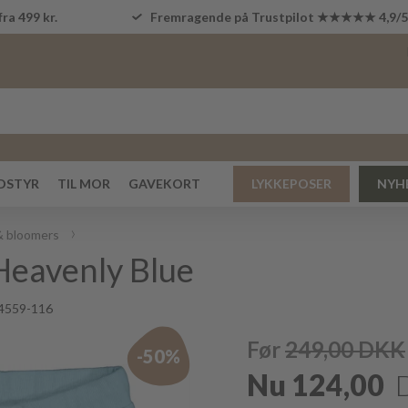
fra 499 kr.
Fremragende på Trustpilot ★★★★★ 4,9/
DSTYR
TIL MOR
GAVEKORT
LYKKEPOSER
NYH
& bloomers
Heavenly Blue
4559-116
Før
249,00
DKK
-50%
Nu
124,00