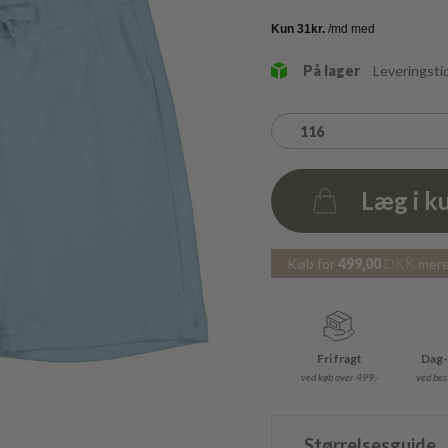
På lager
Leveringsti
116
Læg i k
Antal
Køb for
499,00
DKK
mere 
Fri fragt
Dag-
ved køb over 499,-
ved best
Størrelsesguide