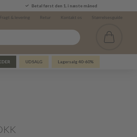
5
Betal først den 1. i næste måned
Fragt & levering
Retur
Kontakt os
Størrelsesguide
EDER
UDSALG
Lagersalg 40-60%
DKK