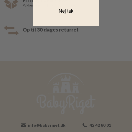
Fri fragt over 499,-
Pakkeshop 35,- | Hjemmelevering fra 39,-
Nej tak
Op til 30 dages returret
info@babyriget.dk
42 42 80 01