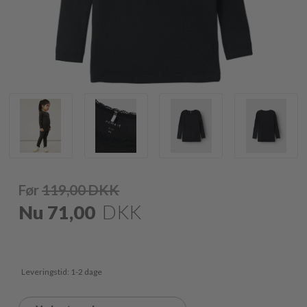
Før
119,00
DKK
Nu
71,00
DKK
Leveringstid: 1-2 dage