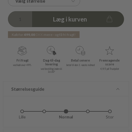
Vælg størrelse
Læg i kurven
Køb for
499,00
DKK
mere - og få fri fragt!
Fri fragt
Dag-til-dag
Betal senere
Fremragende
levering
score
ved køb over 499,-
betal til den 1. næste måned
ved bestilling inden kl.
4,9/5 på Trustpilot
16.00*
Størrelsesguide
Lille
Lidt lille
Normal
Lidt stor
Stor