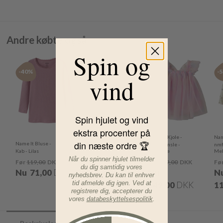
Andre købte også
Spin og
-40%
-50%
-50%
-
vind
Spin hjulet og vind
ekstra procenter på
Name It T-shirt -
Name It Kjole -
Nam
NmfJolemo -
din næste ordre 🏆
Name It Bluse -
Jordbær - Cradle
nmfFaransle -
nmf
Kab - Lilas
Pink
Pirouette
Mel
Når du spinner hjulet tilmelder
Før
119,00
DKK
Før
119,00
DKK
Før
299,00
DKK
Fø
du dig samtidig vores
Nu
71,00
DKK
Nu
59,00
DKK
Nu
N
nyhedsbrev. Du kan til enhver
tid afmelde dig igen. Ved at
149,00
DKK
11
registrere dig, accepterer du
vores
databeskyttelsespolitik
.