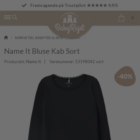
Fremragende på Trustpilot ★★★★★ 4,9/5
Fri fragt fra 499 kr.
0
BØRNETØJ, BABYTØJ & SKO
Bluser
Name It Bluse Kab Sort
Producent:
Name It
| Varenummer:
13198042 sort
-40%