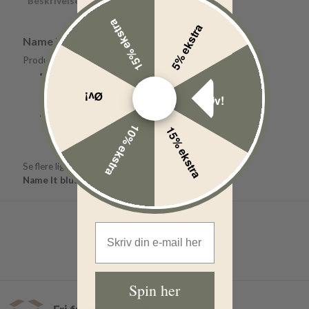
Beskrivelse
15% ekstra
5% ekstra
Name It bluse
Produktinformation
Mærke: Name It
Model: Bluse Kab Noos
Øv!
Øv!
Farve: black / sort
Materiale: 57% økologisk bomuld, 38% modal, 5%
10% ekstra
15% ekstra
elastan
Se flere lignende produkter her:
Name It bluse
Name It
Bluser børn
Email Address
Spin her