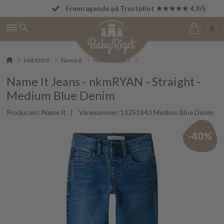
Fremragende på Trustpilot ★★★★★ 4,9/5
Betal først den 1. i næste måned
0
MÆRKER
Name It
Name It jeans
Name It Jeans - nkmRYAN - Straight -
Medium Blue Denim
Producent:
Name It
| Varenummer:
13251843 Medium Blue Denim
-40%