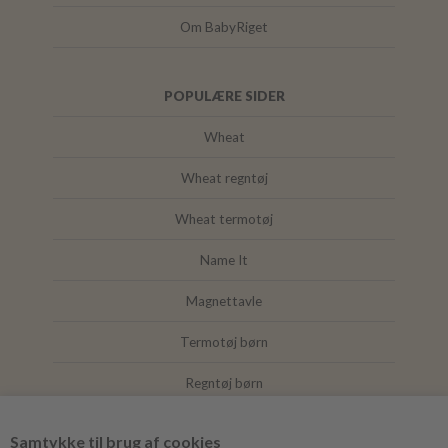
Om BabyRiget
POPULÆRE SIDER
Wheat
Wheat regntøj
Wheat termotøj
Name It
Magnettavle
Termotøj børn
Regntøj børn
Joha
Samtykke til brug af cookies