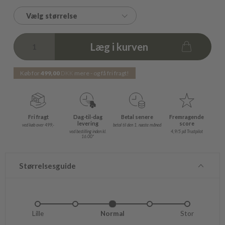
Vælg størrelse
Læg i kurven
Køb for
499,00
DKK
mere - og få fri fragt!
Fri fragt
Dag-til-dag
Betal senere
Fremragende
levering
score
ved køb over 499,-
betal til den 1. næste måned
ved bestilling inden kl.
4,9/5 på Trustpilot
16.00*
Størrelsesguide
Lille
Lidt lille
Normal
Lidt stor
Stor