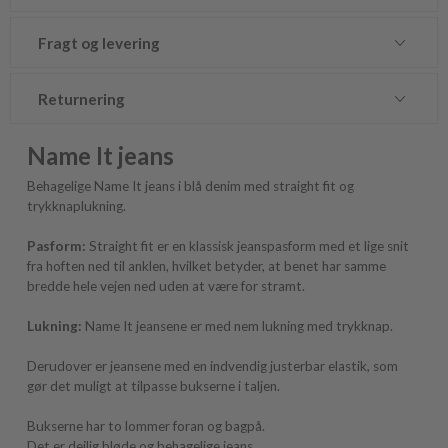
Fragt og levering
Returnering
Name It jeans
Behagelige Name It jeans i blå denim med straight fit og
trykknaplukning.
Pasform:
Straight fit er en klassisk jeanspasform med et lige snit
fra hoften ned til anklen, hvilket betyder, at benet har samme
bredde hele vejen ned uden at være for stramt.
Lukning:
Name It jeansene er med nem lukning med trykknap.
Derudover er jeansene med en indvendig justerbar elastik, som
gør det muligt at tilpasse bukserne i taljen.
Bukserne har to lommer foran og bagpå.
Det er dejlig bløde og behagelige jeans.