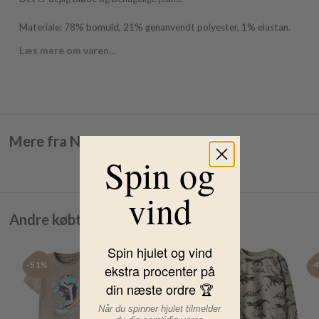
Materiale: 78% bomuld, 21% genanvendt polyester, 1% elastan.
Læs mere om varen...
Mere fra Name It
Spin og
vind
Andre købte også
Spin hjulet og vind
-51%
-51%
-40%
-
ekstra procenter på
din næste ordre 🏆
Når du spinner hjulet tilmelder