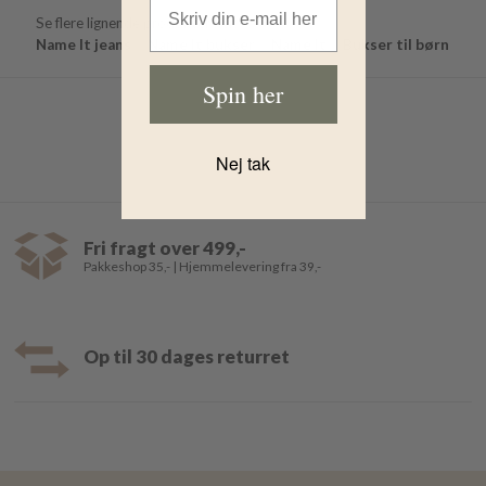
Se flere lignende produkter her:
Name It jeans
Name It bukser
Name It
Bukser til børn
Spin her
Nej tak
Fri fragt over 499,-
Pakkeshop 35,- | Hjemmelevering fra 39,-
Op til 30 dages returret