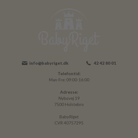
info@babyriget.dk
42 42 80 01
Telefontid:
Man-Fre: 09:00-16:00
Adresse:
Nybovej 19
7500 Holstebro
BabyRiget
CVR 40757295