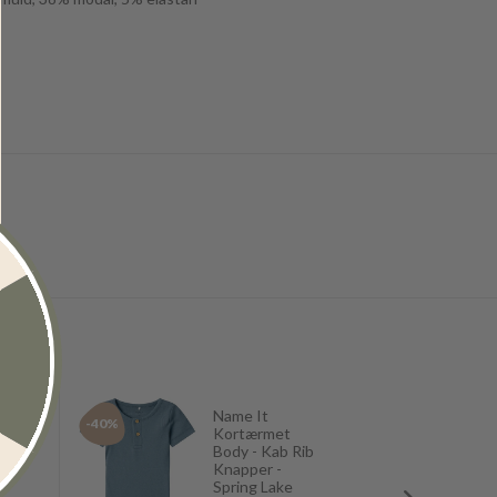
Name It
-40%
-40%
Kortærmet
Body - Kab Rib
Knapper -
Spring Lake