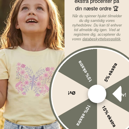
ekstra procenter på
din næste ordre 🏆
Læs mere om varen...
Når du spinner hjulet tilmelder
du dig samtidig vores
nyhedsbrev. Du kan til enhver
tid afmelde dig igen. Ved at
registrere dig, accepterer du
vores
databeskyttelsespolitik
.
15% ekstra
5% ekstra
Øv!
Øv!
10% ekstra
15% ekstra
Lil Atelier T-
%
-60%
Name It
shirt -
Leggings - Kab
NbmNunan
- Lavender
Loose Top -
Gray
Vapor Blue