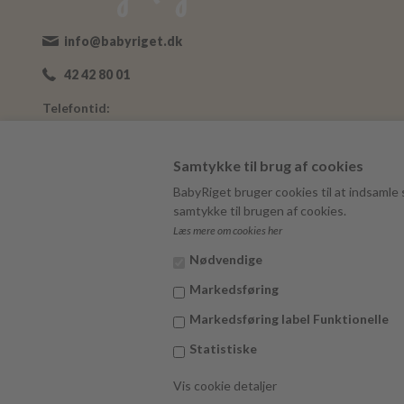
info@babyriget.dk
42 42 80 01
Telefontid:
Man-Fre: 09:00-16:00
Adresse:
Samtykke til brug af cookies
Nybovej 19
BabyRiget bruger cookies til at indsamle s
7500 Holstebro
samtykke til brugen af cookies.
Læs mere om cookies her
BabyRiget
CVR 40757295
Nødvendige
Markedsføring
Markedsføring label Funktionelle
Statistiske
Vis cookie detaljer