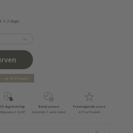
d: 1-2 dage
urven
- og få fri fragt!
til-dag levering
Betal senere
Fremragende score
illing inden kl. 16.00*
betal til den 1. næste måned
4,9/5 på Trustpilot