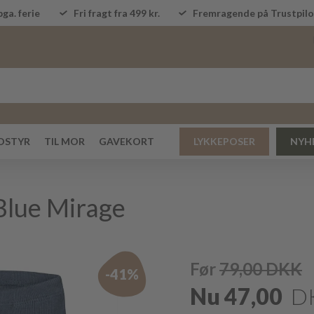
ga. ferie
Fri fragt fra 499 kr.
Fremragende på Trustpi
DSTYR
TIL MOR
GAVEKORT
LYKKEPOSER
NYH
 Blue Mirage
Før
79,00
DKK
-41%
Nu
47,00
D