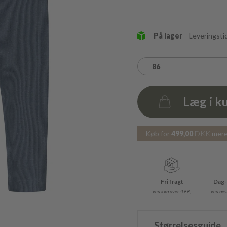
På lager
Leveringsti
86
Læg i k
Antal
Køb for
499,00
DKK
mere 
Fri fragt
Dag-
ved køb over 499,-
ved best
Størrelsesguide