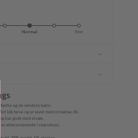
idt lille
Normal
Lidt stor
Stor
ngs
nyfødte og de mindste børn.
lot blå farve og er lavet med strækbar rib.
 og har godt med stræk.
er alderssvarende i størrelsen.
omuld, 38% modal, 5% elastan