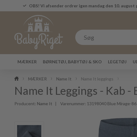
OBS! Vi afsender ordrer igen mandag den 10. august p
MÆRKER
BØRNETØJ, BABYTØJ & SKO
LEGETØJ
U
MÆRKER
Name It
Name It leggings
Name It Leggings - Kab -
Producent:
Name It
| Varenummer:
13198040 Blue Mirage-86