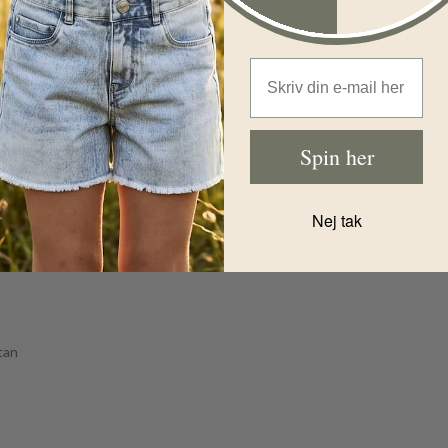
Før
79,00
DKK
Før
149,00
D
Nu
47,00
DKK
Nu
59,00
Email Address
Spin her
Nej tak
tan