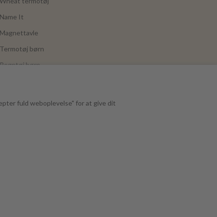
Wheat termotøj
Name It
Magnettavle
Termotøj børn
Regntøj børn
Joha
Mushie
epter fuld weboplevelse" for at give dit