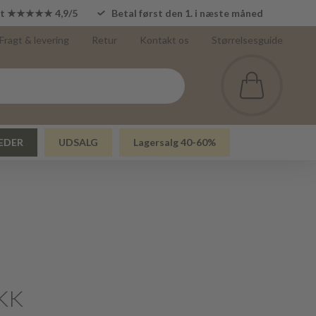
lot ★★★★★ 4,9/5
Betal først den 1. i næste måned
Fragt & levering
Retur
Kontakt os
Størrelsesguide
EDER
UDSALG
Lagersalg 40-60%
KK