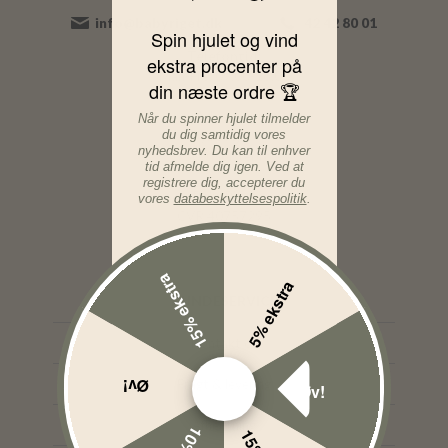
info@babyriget.dk
42 42 80 01
Spin hjulet og vind
Telefontid:
ekstra procenter på
Man-Fre: 09:00-16:00
din næste ordre 🏆
Adresse:
Når du spinner hjulet tilmelder
du dig samtidig vores
Nybovej 19
nyhedsbrev. Du kan til enhver
7500 Holstebro
tid afmelde dig igen. Ved at
registrere dig, accepterer du
BabyRiget
vores
databeskyttelsespolitik
.
CVR 40757295
15% ekstra
5% ekstra
KUNDESERVICE
Kontakt os
Øv!
Fragt & levering
Øv!
Afhentning