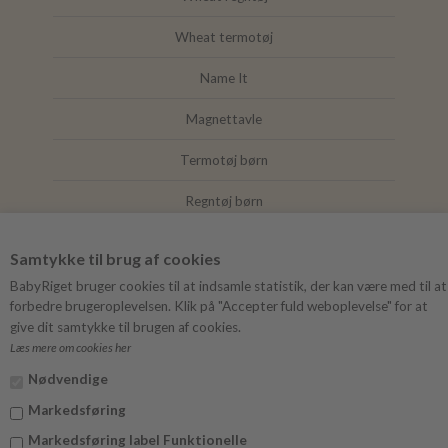
Wheat termotøj
Name It
Magnettavle
Termotøj børn
Regntøj børn
Joha
Samtykke til brug af cookies
Mushie
BabyRiget bruger cookies til at indsamle statistik, der kan være med til at
forbedre brugeroplevelsen. Klik på "Accepter fuld weboplevelse" for at
give dit samtykke til brugen af cookies.
Læs mere om cookies her
FØLG BABYRIGET
Nødvendige
Instagram
Markedsføring
Facebook
Markedsføring label Funktionelle