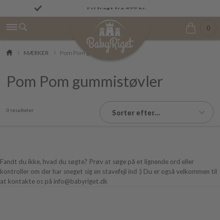
Fremragende på Trustpilot ★★★★★ 4,9/5
Fri fragt fra 499 kr.
0
MÆRKER
Pom Pom gummistøvler
Pom Pom gummistøvler
0 resultater
Sorter efter...
Fandt du ikke, hvad du søgte? Prøv at søge på et lignende ord eller
kontroller om der har sneget sig en stavefejl ind :) Du er også velkommen til
at kontakte os på info@babyriget.dk