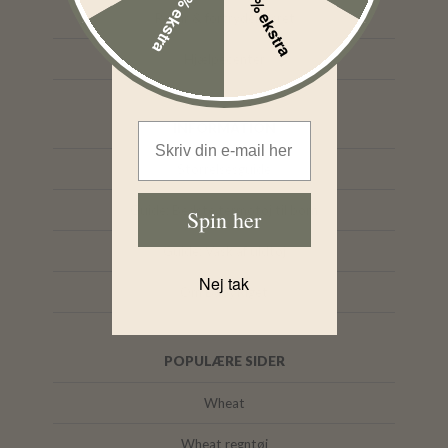
10% ekstra
15% ekstra
Retur & fortrydelsesret
Hjælpecenter
Email Address
INFORMATION
Størrelsesguide
Guide: Bedste termotøj til børn
Spin her
Guide: Vask af uldtøj
Nej tak
Om BabyRiget
POPULÆRE SIDER
Wheat
Wheat regntøj