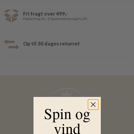
Fri fragt over 499,-
Pakkeshop 35,- | Hjemmelevering fra 39,-
Op til 30 dages returret
Spin og
vind