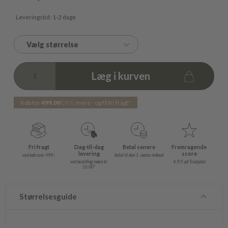
Leveringstid: 1-2 dage
Vælg størrelse
Læg i kurven
Køb for
499,00
DKK
mere - og få fri fragt!
Fri fragt
Dag-til-dag
Betal senere
Fremragende
levering
score
ved køb over 499,-
betal til den 1. næste måned
ved bestilling inden kl.
4,9/5 på Trustpilot
16.00*
Størrelsesguide