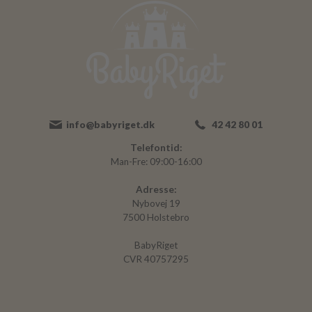
info@babyriget.dk
42 42 80 01
Telefontid:
Man-Fre: 09:00-16:00
Adresse:
Nybovej 19
7500 Holstebro
BabyRiget
CVR 40757295