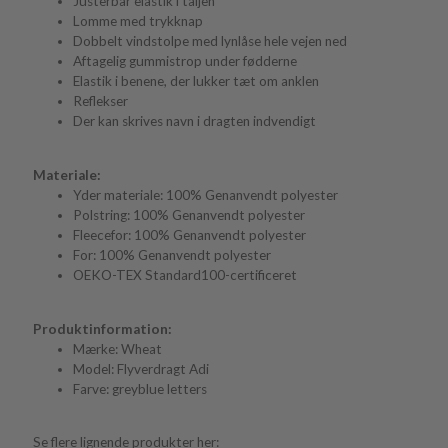
Justerbar elastik i taljen
Lomme med trykknap
Dobbelt vindstolpe med lynlåse hele vejen ned
Aftagelig gummistrop under fødderne
Elastik i benene, der lukker tæt om anklen
Reflekser
Der kan skrives navn i dragten indvendigt
Materiale:
Yder materiale: 100% Genanvendt polyester
Polstring: 100% Genanvendt polyester
Fleecefor: 100% Genanvendt polyester
For: 100% Genanvendt polyester
OEKO-TEX Standard100-certificeret
Produktinformation:
Mærke: Wheat
Model: Flyverdragt Adi
Farve: greyblue letters
Se flere lignende produkter her: