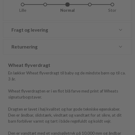
Lille
Lidt lille
Normal
Lidt stor
Stor
Fragt og levering
Returnering
Wheat flyverdragt
En lækker Wheat flyverdragt til baby og de mindste børn op til ca.
3 år.
Wheat flyverdragten er i en flot blå farve med print af Wheats
signaturbogstaver.
Dragten er lavet i høj kvalitet og har gode tekniske egenskaber.
Den er åndbar, slidstærk, vindtæt og vandtæt for at sikre, at dit
barn forbliver varmt og tørt i både regnfuldt og koldt vejr.
Den er vandtæt med et vandsøjletryk på 10.000 mm og åndbar