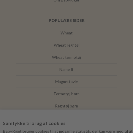
Om BabyRiget
POPULÆRE SIDER
Wheat
Wheat regntøj
Wheat termotøj
Name It
Magnettavle
Termotøj børn
Regntøj børn
Joha
Samtykke til brug af cookies
Mushie
BabyRiget bruger cookies til at indsamle statistik, der kan være med til at