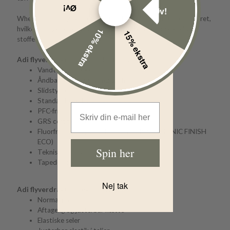
Øv!
Øv!
Wheat flyverdragt Adi er OEKO-TEX Standard100-certificeret,
hvilket vil sige, at alt i flyverdragten er testet for skadelige
10% ekstra
15% ekstra
stoffer.
Adi flyverdragtens tekniske funktioner:
Vandtæt: 10.000 mm
Åndbarhed: 8.000 g/m2/24 h
Slidstyrke: 50.000 mm
Standard 100 by OEKO-TEX®
Email Address
PFC-fri
GRS certificeret
Fluorfri vand- og smudsafvisende finish (BIONIC FINISH
ECO)
Spin her
Teknisk letvægts isolationsmateriale
Tapede sømme
Nej tak
Adi flyverdragtens egenskaber:
Normal pasform
Aftagelig og justerbar hætte
Elastiske seler