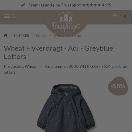
Fremragende på Trustpilot ★★★★★ 4,9/5
Fri fragt fra 499 kr.
0
MÆRKER
Wheat
Wheat flyverdragt
Wheat Flyverdragt - Adi - Greyblue
Letters
Producent:
Wheat
| Varenummer:
8001-941R GRS - 9534 greyblue
letters
-50%