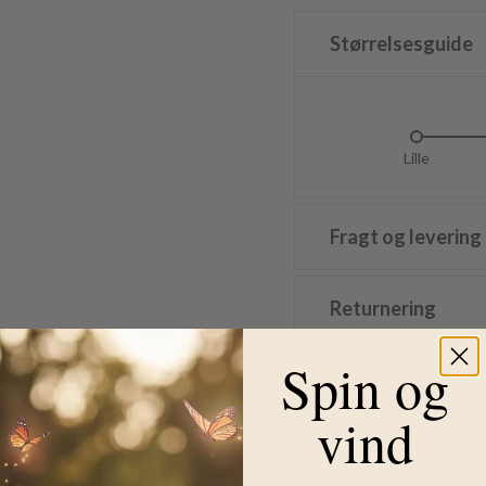
Størrelsesguide
Lille
L
Fragt og levering
Returnering
Spin og
Wheat cowboyjakke
vind
En fed Wheat cowboyjakke i b
Wheat jakken er med flotte b
lommer.
På dens knapper foran og på