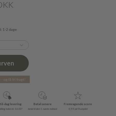
DKK
d: 1-2 dage
urven
- og få fri fragt!
til-dag levering
Betal senere
Fremragende score
illing inden kl. 16.00*
betal til den 1. næste måned
4,9/5 på Trustpilot