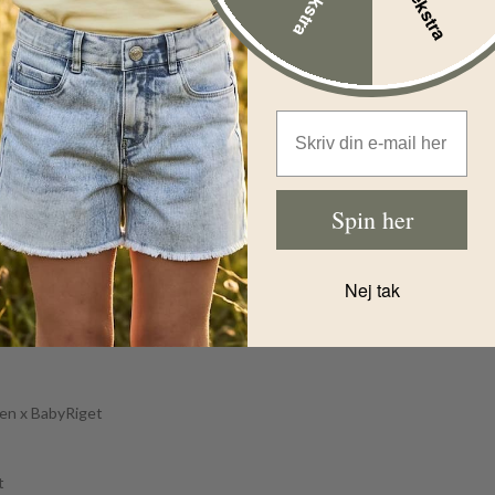
Melange -
%
COLLAB
WHEAT x
PERNILLE
TEISBÆK
Før
229,00
DKK
Email Address
Nu
114,00
DKK
Spin her
Nej tak
den x BabyRiget
t