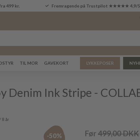
fra 499 kr.
Fremragende på Trustpilot ★★★★★ 4,9/
DSTYR
TIL MOR
GAVEKORT
LYKKEPOSER
NYH
y Denim Ink Stripe - COLL
 8 år
Før
499,00
DKK
-50%