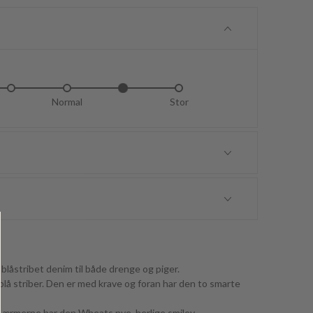
idt lille
Normal
Lidt stor
Stor
låstribet denim til både drenge og piger.
lå striber. Den er med krave og foran har den to smarte
 ærmerne har den Wheats nye, herlige smiley.