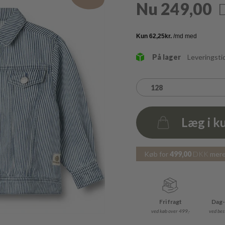
Nu
249,00
På lager
Leveringsti
128
Læg i k
Antal
Køb for
499,00
DKK
mere 
Fri fragt
Dag-
ved køb over 499,-
ved best