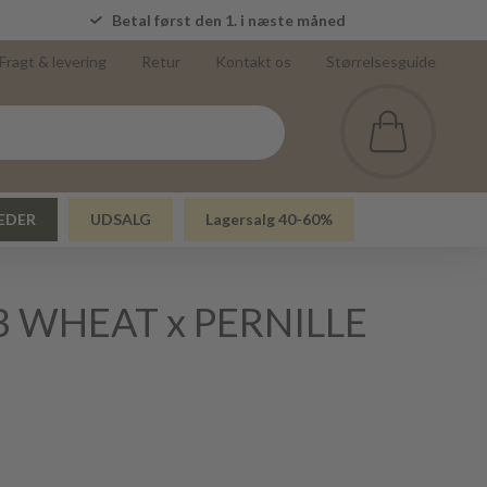
5
Betal først den 1. i næste måned
Fragt & levering
Retur
Kontakt os
Størrelsesguide
EDER
UDSALG
Lagersalg 40-60%
AB WHEAT x PERNILLE