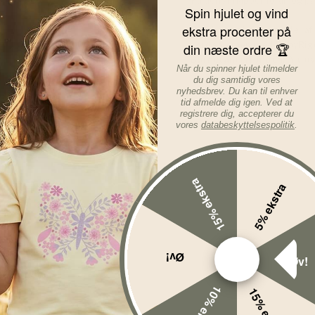
Spin hjulet og vind
ekstra procenter på
Cowboyjakken er en del af
som sammen med BabyRiget 
din næste ordre 🏆
Børnecancerfonden. Alt ov
Når du spinner hjulet tilmelder
du dig samtidig vores
Læs mere om varen...
nyhedsbrev. Du kan til enhver
tid afmelde dig igen. Ved at
registrere dig, accepterer du
vores
databeskyttelsespolitik
.
15% ekstra
5% ekstra
Øv!
Øv!
10% ekstra
15% ekstra
Wheat Shorts
Haxo Grey