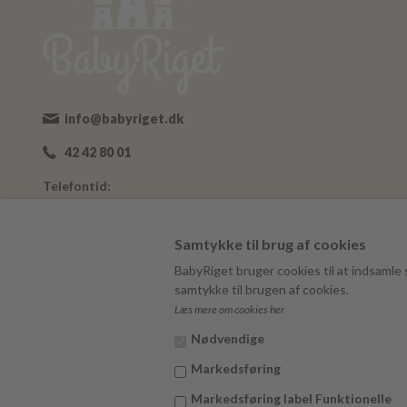
info@babyriget.dk
42 42 80 01
Telefontid:
Man-Fre: 09:00-16:00
Adresse:
Samtykke til brug af cookies
Nybovej 19
BabyRiget bruger cookies til at indsamle s
7500 Holstebro
samtykke til brugen af cookies.
Læs mere om cookies her
BabyRiget
CVR 40757295
Nødvendige
Markedsføring
Markedsføring label Funktionelle