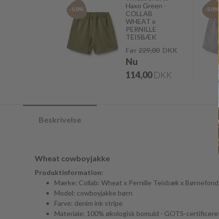
Haxo Green -
-50%
-50
COLLAB
WHEAT x
PERNILLE
TEISBÆK
Før
229,00
DKK
Nu
114,00
DKK
Beskrivelse
Wheat cowboyjakke
Produktinformation:
Mærke: Collab: Wheat x Pernille Teisbæk x Børnefon
Model: cowboyjakke børn
Farve: denim ink stripe
Materiale: 100% økologisk bomuld - GOTS-certificere