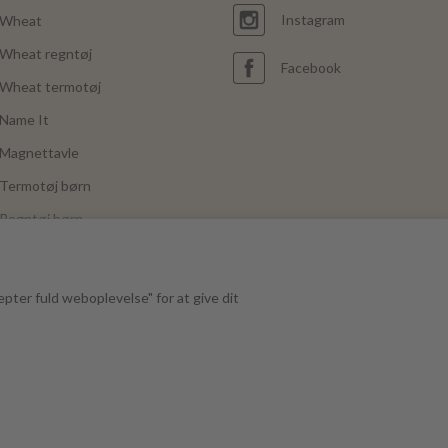
Instagram
Wheat
Wheat regntøj
Facebook
Wheat termotøj
Name It
Magnettavle
Termotøj børn
Regntøj børn
Joha
Mushie
epter fuld weboplevelse" for at give dit