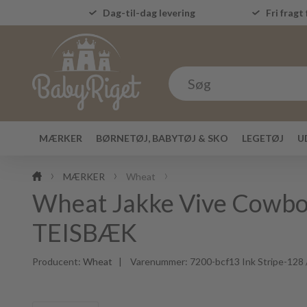
Dag-til-dag levering
Fri fragt 
MÆRKER
BØRNETØJ, BABYTØJ & SKO
LEGETØJ
U
MÆRKER
Wheat
Wheat Jakke Vive Cowbo
TEISBÆK
Producent:
Wheat
| Varenummer:
7200-bcf13 Ink Stripe-128 /