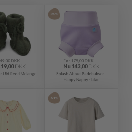
-20%
49,00
DKK
Før
179,00
DKK
119,00
DKK
Nu
143,00
DKK
er Uld Reed Melange
Splash About Badebukser -
Happy Nappy - Lilac
-51%