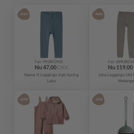
-41%
-40%
Før
79,00
DKK
Før
199,00
D
Nu
47,00
DKK
Nu
119,00
Name It Leggings Kab Spring
Joha Leggings Uld
Lake
Melang
-20%
-10%