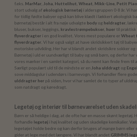
f.eks.
MarMar
,
Joha
,
Huttelihut
,
Wheat
,
Mikk-Line
,
Petit Pia
stort udvalg af
økologisk børnetøj
i aldersgruppen 0-8 år. Vi ha
for tidlig fødte babyer også kan blive klædt i lækkert økologisk b
børnetøj består i alt fra nøje udvalgte
body
og
heldragter
, lækr
bluser, bukser, leggings,
kravlestrømpebukser
,
huer
til praktisk
flyverdragter
i en god kvalitet. Vores mest populære er
Wheat f
flyverdragter
. Vi har også valgt at have skridsikkert tøj til babye
motoriske udvikling. Her har vi blandt andet skridsikre sokker o
Børnetøj i uld er uundværligt til baby og små børn, og derfor har 
vores mærker i en samlet kategori, så du nemt kan finde frem til 
Særligt populært uld til de mindste er en
Joha ulddragt
og
Enge
sove middagslur i udendørs i barnevogn. Vi forhandler flere gode
ulddragter her
på siden, hvor vi har samlet de to typer af ulddr
som natdragt og køredragt.
Legetøj og interiør til børneværelset uden skadel
Børn er så heldige i dag, at de ofte har en masse skønt legetøj. H
forhandle
legetøj
i høj kvalitet og uden skadelige kemikalier. Vælg
legetøjet holde bedre og kan derfor bruges af mange børn eller s
gider at lege med det længere. Vi har blandt andet
GRIMMS lege