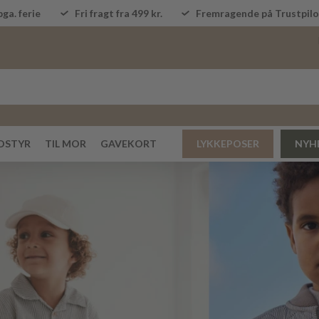
ga. ferie
Fri fragt fra 499 kr.
Fremragende på Trustpi
DSTYR
TIL MOR
GAVEKORT
LYKKEPOSER
NYH