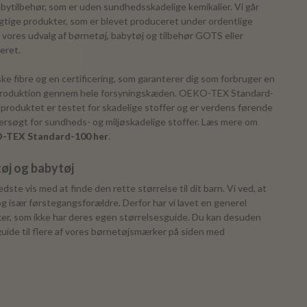
bytilbehør, som er uden sundhedsskadelige kemikalier. Vi går
gtige produkter, som er blevet produceret under ordentlige
f vores udvalg af børnetøj, babytøj og tilbehør GOTS eller
iceret.
e fibre og en certificering, som garanterer dig som forbruger en
g produktion gennem hele forsyningskæden. OEKO-TEX Standard-
f produktet er testet for skadelige stoffer og er verdens førende
dersøgt for sundheds- og miljøskadelige stoffer. Læs mere om
-TEX Standard-100 her
.
tøj og babytøj
dste vis med at finde den rette størrelse til dit barn. Vi ved, at
 især førstegangsforældre. Derfor har vi lavet en generel
ker, som ikke har deres egen størrelsesguide. Du kan desuden
guide til flere af vores børnetøjsmærker på siden med