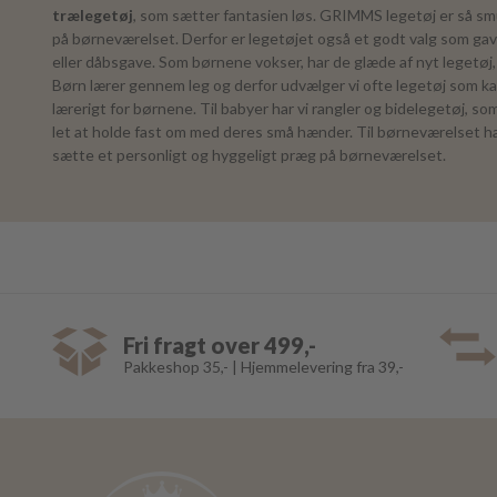
trælegetøj
, som sætter fantasien løs. GRIMMS legetøj er så smu
på børneværelset. Derfor er legetøjet også et godt valg som gav
eller dåbsgave. Som børnene vokser, har de glæde af nyt legetøj, 
Børn lærer gennem leg og derfor udvælger vi ofte legetøj som k
lærerigt for børnene. Til babyer har vi rangler og bidelegetøj, s
let at holde fast om med deres små hænder. Til børneværelset ha
sætte et personligt og hyggeligt præg på børneværelset.
Fri fragt over 499,-
Pakkeshop 35,- | Hjemmelevering fra 39,-