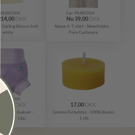
29,00
DKK
Før
79,00
DKK
214,00
DKK
Nu
39,00
DKK
- Darling Blouse Soft
Name It T-shirt - NmmVobbo -
white
Pure Cashmere
79,00
DKK
143,00
DKK
17,00
DKK
bout Badebukser -
Grimms Fyrfadslys - 100% Bivoks
 Nappy - Lilac
- 1 stk.