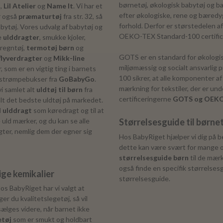
børnetøj, økologisk babytøj og ba
o
,
Lil Atelier
og
Name It
. Vi har et
efter økologiske, rene og bæredy
r også
præmaturtøj
fra str. 32, så
forhold. Derfor er størstedelen a
abytøj. Vores udvalg af babytøj og
OEKO-TEX Standard-100 certif
e
ulddragter
, smukke kjoler,
 regntøj,
termotøj børn
og
GOTS er en standard for økologisk
lyverdragter
og
Mikk-line
miljømæssig og socialt ansvarli
r, som er en vigtig ting i barnets
100 sikrer, at alle komponenter a
g strømpebukser fra
GoBabyGo
.
mærkning for tekstiler, der er un
vi samlet alt
uldtøj til børn
fra
certificeringerne
GOTS og OEKO
alt det bedste uldtøj på markedet.
l ulddragt
som køredragt og til at
 uld mærker, og du kan se alle
Størrelsesguide til børne
agter, nemlig dem der egner sig
Hos BabyRiget hjælper vi dig på be
dette kan være svært for mange og
størrelsesguide børn
til de mær
også finde en specifik størrelses
ige kemikalier
størrelsesguide.
os BabyRiget har vi valgt at
er du kvalitetslegetøj, så vil
ælges videre, når barnet ikke
tøj
som er smukt og holdbart