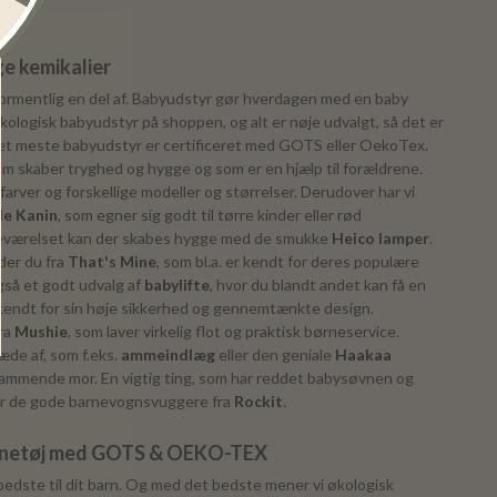
e kemikalier
ormentlig en del af. Babyudstyr gør hverdagen med en baby
 økologisk babyudstyr på shoppen, og alt er nøje udvalgt, så det er
. Det meste babyudstyr er certificeret med GOTS eller OekoTex.
som skaber tryghed og hygge og som er en hjælp til forældrene.
farver og forskellige modeller og størrelser. Derudover har vi
lle Kanin
, som egner sig godt til tørre kinder eller rød
neværelset kan der skabes hygge med de smukke
Heico lamper
.
der du fra
That's Mine
, som bl.a. er kendt for deres populære
også et godt udvalg af
babylifte
, hvor du blandt andet kan få en
 kendt for sin høje sikkerhed og gennemtænkte design.
fra
Mushie
, som laver virkelig flot og praktisk børneservice.
æde af, som f.eks.
ammeindlæg
eller den geniale
Haakaa
n ammende mor. En vigtig ting, som har reddet babysøvnen og
er de gode barnevognsvuggere fra
Rockit
.
ørnetøj med GOTS & OEKO-TEX
 bedste til dit barn. Og med det bedste mener vi økologisk