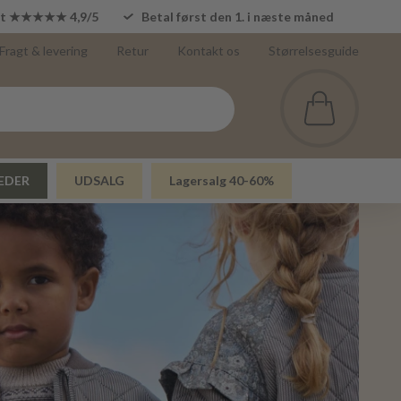
lot ★★★★★ 4,9/5
Betal først den 1. i næste måned
Fragt & levering
Retur
Kontakt os
Størrelsesguide
EDER
UDSALG
Lagersalg 40-60%