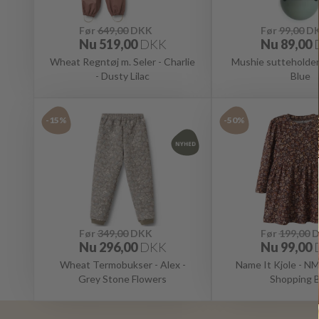
Før
649,00
DKK
Før
99,00
D
Nu
519,00
DKK
Nu
89,00
Wheat Regntøj m. Seler - Charlie
Mushie sutteholde
- Dusty Lilac
Blue
-15%
-50%
Før
349,00
DKK
Før
199,00
D
Nu
296,00
DKK
Nu
99,00
Wheat Termobukser - Alex -
Name It Kjole - 
Grey Stone Flowers
Shopping 