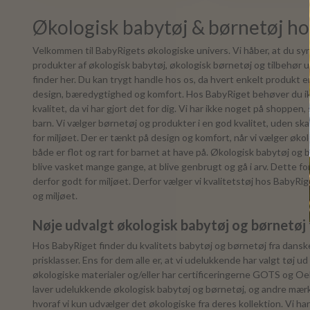
Økologisk babytøj & børnetøj h
Velkommen til BabyRigets økologiske univers. Vi håber, at du sy
produkter af økologisk babytøj, økologisk børnetøj og tilbehør u
finder her. Du kan trygt handle hos os, da hvert enkelt produkt er n
design, bæredygtighed og komfort. Hos BabyRiget behøver du i
kvalitet, da vi har gjort det for dig. Vi har ikke noget på shoppen, 
barn. Vi vælger børnetøj og produkter i en god kvalitet, uden s
for miljøet. Der er tænkt på design og komfort, når vi vælger øko
både er flot og rart for barnet at have på. Økologisk babytøj og bø
blive vasket mange gange, at blive genbrugt og gå i arv. Dette fo
derfor godt for miljøet. Derfor vælger vi kvalitetstøj hos BabyRi
og miljøet.
Nøje udvalgt økologisk babytøj og børnetøj
Hos BabyRiget finder du kvalitets babytøj og børnetøj fra danske
prisklasser. Ens for dem alle er, at vi udelukkende har valgt tøj u
økologiske materialer og/eller har certificeringerne GOTS og O
laver udelukkende økologisk babytøj og børnetøj, og andre mærke
hvoraf vi kun udvælger det økologiske fra deres kollektion. Vi