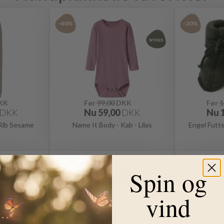
-40%
-20%
KK
Før
99,00
DKK
Før
1
DKK
Nu
59,00
DKK
Nu
 Rib Sesame
Name It Body - Kab - Lilas
Engel Futt
e
-40%
-50%
Spin og
vind