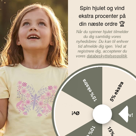
Spin hjulet og vind
KK
Før
229,00
DKK
Før
4
ekstra procenter på
DKK
Nu
137,00
DKK
Nu
din næste ordre 🏆
r Cambridge
Joha Uld/Silke Body Navy blå L/Æ
Flöss Bluse 
Når du spinner hjulet tilmelder
du dig samtidig vores
nyhedsbrev. Du kan til enhver
tid afmelde dig igen. Ved at
registrere dig, accepterer du
-40%
-20%
vores
databeskyttelsespolitik
.
15% ekstra
5% ekstra
KK
Før
279,00
DKK
Før
1
DKK
Nu
167,00
DKK
Nu
Øv!
NMFNOVEA -
Name It Bukser - nkmRyan -
Splash A
Øv!
Bag
Cargo - Lava Smoke
Happy