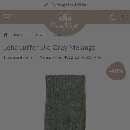
OBS! Vi afsender ordrer igen mandag den 
Fri fragt fra 499 kr.
0
MÆRKER
Joha
Joha luffer
Joha Luffer Uld Grey Melange
Producent:
Joha
| Varenummer:
4012-18-65025-4-6y
-40%