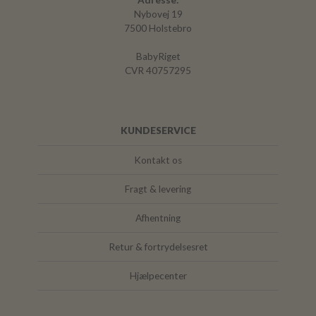
Adresse:
Nybovej 19
7500 Holstebro
BabyRiget
CVR 40757295
KUNDESERVICE
Kontakt os
Fragt & levering
Afhentning
Retur & fortrydelsesret
Hjælpecenter