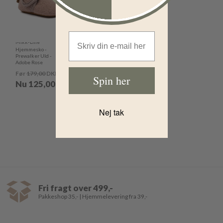
Email Address
Mikk-Line
Hjemmesko -
Prewalker Uld -
Adobe Rose
Før
179,00
DKK
Spin her
Nu
125,00
DKK
Nej tak
Fri fragt over 499,-
Pakkeshop 35,- | Hjemmelevering fra 39,-