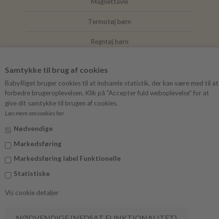
Magnettavle
Termotøj børn
Regntøj børn
Joha
Samtykke til brug af cookies
Mushie
BabyRiget bruger cookies til at indsamle statistik, der kan være med til at
forbedre brugeroplevelsen. Klik på "Accepter fuld weboplevelse" for at
give dit samtykke til brugen af cookies.
Læs mere om cookies her
FØLG BABYRIGET
Nødvendige
Instagram
Markedsføring
Facebook
Markedsføring label Funktionelle
Statistiske
Vis cookie detaljer