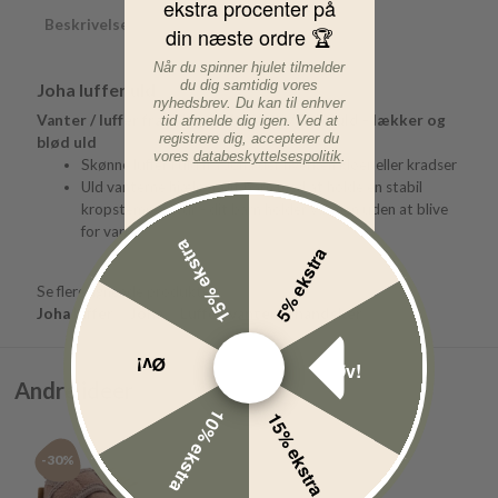
ekstra procenter på
Beskrivelse
din næste ordre 🏆
Når du spinner hjulet tilmelder
du dig samtidig vores
Joha luffer uld
nyhedsbrev. Du kan til enhver
Vanter / luffer fra Joha i Soft Wool / Baby uld - lækker og
tid afmelde dig igen. Ved at
registrere dig, accepterer du
blød uld
vores
databeskyttelsespolitik
.
Skønne luffer i uld fra Joha der hverken kløer eller kradser
Uld vanterne hjælper dit barn med at holde en stabil
kropstemperatur - dit barn holder varmen uden at blive
for varm.
15% ekstra
5% ekstra
Se flere lignende produkter:
Joha luffer
Joha
Luffer, vanter & handsker
Øv!
Øv!
Andre ideer
10% ekstra
15% ekstra
-30%