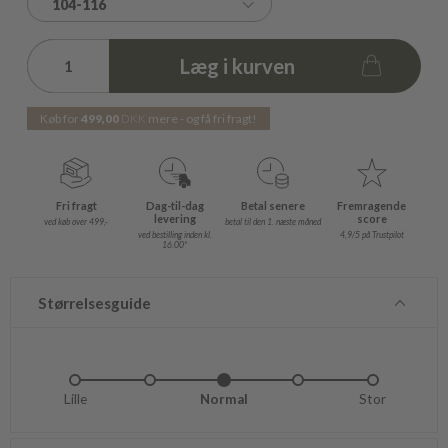
104-116
Læg i kurven
Køb for
499,00
DKK
mere - og få fri fragt!
Fri fragt
Dag-til-dag
Betal senere
Fremragende
levering
score
ved køb over 499,-
betal til den 1. næste måned
ved bestilling inden kl.
4,9/5 på Trustpilot
16.00*
Størrelsesguide
Lille
Lidt lille
Normal
Lidt stor
Stor