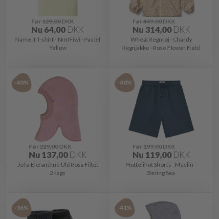
Før
129,00
DKK
Før
449,00
DKK
Nu
64,00
DKK
Nu
314,00
DKK
Name It T-shirt - NmfFiwi - Pastel
Wheat Regntøj - Chardy
Yellow
Regnjakke - Rose Flower Field
-40%
-40%
Før
229,00
DKK
Før
199,00
DKK
Nu
137,00
DKK
Nu
119,00
DKK
Joha Elefanthue Uld Rosa Filtet
Huttelihut Shorts - Muslin -
2-lags
Bering Sea
-36%
-41%