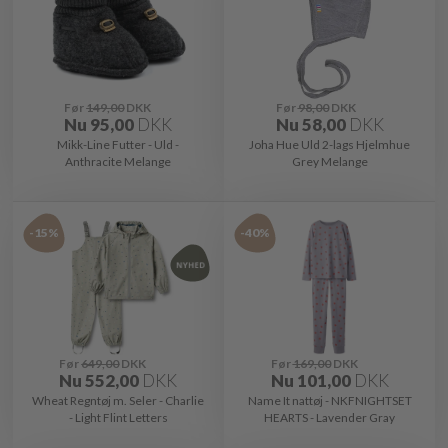
Før
149,00
DKK
Før
98,00
DKK
Nu
95,00
DKK
Nu
58,00
DKK
Mikk-Line Futter - Uld -
Joha Hue Uld 2-lags Hjelmhue
Anthracite Melange
Grey Melange
-15%
-40%
Før
649,00
DKK
Før
169,00
DKK
Nu
552,00
DKK
Nu
101,00
DKK
Wheat Regntøj m. Seler - Charlie
Name It nattøj - NKFNIGHTSET
- Light Flint Letters
HEARTS - Lavender Gray