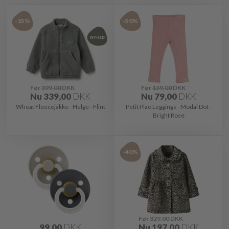
-15%
-50%
Før
399,00
DKK
Før
159,00
DKK
Nu
339,00
DKK
Nu
79,00
DKK
Wheat Fleecejakke - Helge - Flint
Petit Piao Leggings - Modal Dot -
Bright Rose
-40%
Før
329,00
DKK
99,00
DKK
Nu
197,00
DKK