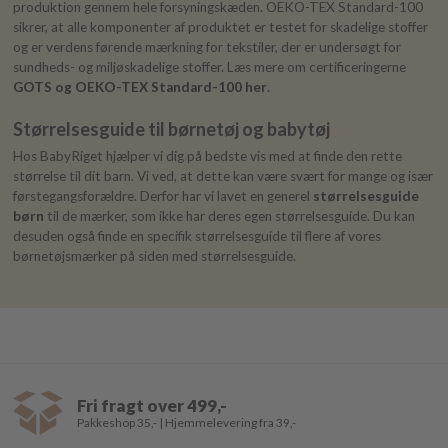
produktion gennem hele forsyningskæden. OEKO-TEX Standard-100
sikrer, at alle komponenter af produktet er testet for skadelige stoffer
og er verdens førende mærkning for tekstiler, der er undersøgt for
sundheds- og miljøskadelige stoffer. Læs mere om certificeringerne
GOTS og OEKO-TEX Standard-100 her
.
Størrelsesguide til børnetøj og babytøj
Hos BabyRiget hjælper vi dig på bedste vis med at finde den rette
størrelse til dit barn. Vi ved, at dette kan være svært for mange og især
førstegangsforældre. Derfor har vi lavet en generel
størrelsesguide
børn
til de mærker, som ikke har deres egen størrelsesguide. Du kan
desuden også finde en specifik størrelsesguide til flere af vores
børnetøjsmærker på siden med størrelsesguide.
Fri fragt over 499,-
Pakkeshop 35,- | Hjemmelevering fra 39,-