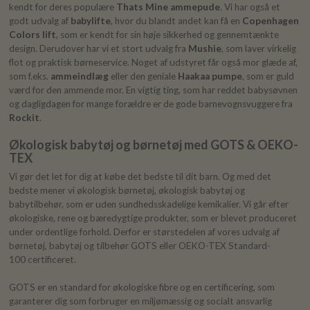
kendt for deres populære
Thats Mine ammepude
. Vi har også et
godt udvalg af
babylifte
, hvor du blandt andet kan få en
Copenhagen
Colors lift
, som er kendt for sin høje sikkerhed og gennemtænkte
design. Derudover har vi et stort udvalg fra
Mushie
, som laver virkelig
flot og praktisk børneservice. Noget af udstyret får også mor glæde af,
som f.eks.
ammeindlæg
eller den geniale
Haakaa pumpe
, som er guld
værd for den ammende mor. En vigtig ting, som har reddet babysøvnen
og dagligdagen for mange forældre er de gode barnevognsvuggere fra
Rockit
.
Økologisk babytøj og børnetøj med GOTS & OEKO-
TEX
Vi gør det let for dig at købe det bedste til dit barn. Og med det
bedste mener vi økologisk børnetøj, økologisk babytøj og
babytilbehør, som er uden sundhedsskadelige kemikalier. Vi går efter
økologiske, rene og bæredygtige produkter, som er blevet produceret
under ordentlige forhold. Derfor er størstedelen af vores udvalg af
børnetøj, babytøj og tilbehør GOTS eller OEKO-TEX Standard-
100 certificeret.
GOTS er en standard for økologiske fibre og en certificering, som
garanterer dig som forbruger en miljømæssig og socialt ansvarlig