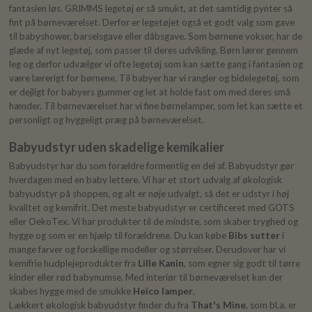
fantasien løs. GRIMMS legetøj er så smukt, at det samtidig pynter så
fint på børneværelset. Derfor er legetøjet også et godt valg som gave
til babyshower, barselsgave eller dåbsgave. Som børnene vokser, har de
glæde af nyt legetøj, som passer til deres udvikling. Børn lærer gennem
leg og derfor udvælger vi ofte legetøj som kan sætte gang i fantasien og
være lærerigt for børnene. Til babyer har vi rangler og bidelegetøj, som
er dejligt for babyers gummer og let at holde fast om med deres små
hænder. Til børneværelset har vi fine børnelamper, som let kan sætte et
personligt og hyggeligt præg på børneværelset.
Babyudstyr uden skadelige kemikalier
Babyudstyr har du som forældre formentlig en del af. Babyudstyr gør
hverdagen med en baby lettere. Vi har et stort udvalg af økologisk
babyudstyr på shoppen, og alt er nøje udvalgt, så det er udstyr i høj
kvalitet og kemifrit. Det meste babyudstyr er certificeret med GOTS
eller OekoTex. Vi har produkter til de mindste, som skaber tryghed og
hygge og som er en hjælp til forældrene. Du kan købe
Bibs sutter
i
mange farver og forskellige modeller og størrelser. Derudover har vi
kemifrie hudplejeprodukter fra
Lille Kanin
, som egner sig godt til tørre
kinder eller rød babynumse. Med interiør til børneværelset kan der
skabes hygge med de smukke
Heico lamper
.
Lækkert økologisk babyudstyr finder du fra
That's Mine
, som bl.a. er