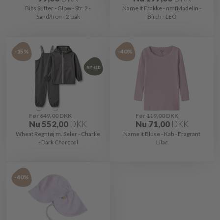
Bibs Sutter - Glow - Str. 2 -
Name It Frakke - nmfMadelin -
Sand/Iron - 2-pak
Birch - LEO
-15%
-40%
Før
649,00
DKK
Før
119,00
DKK
Nu
552,00
DKK
Nu
71,00
DKK
Wheat Regntøj m. Seler - Charlie
Name It Bluse - Kab - Fragrant
- Dark Charcoal
Lilac
-40%