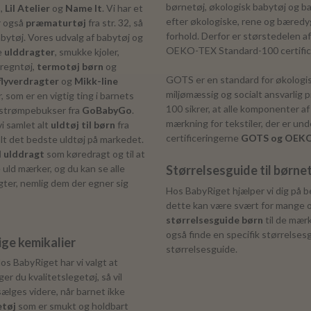
børnetøj, økologisk babytøj og ba
o
,
Lil Atelier
og
Name It
. Vi har et
efter økologiske, rene og bæredy
r også
præmaturtøj
fra str. 32, så
forhold. Derfor er størstedelen a
abytøj. Vores udvalg af babytøj og
OEKO-TEX Standard-100 certif
e
ulddragter
, smukke kjoler,
 regntøj,
termotøj børn
og
GOTS er en standard for økologisk
lyverdragter
og
Mikk-line
miljømæssig og socialt ansvarli
r, som er en vigtig ting i barnets
100 sikrer, at alle komponenter a
g strømpebukser fra
GoBabyGo
.
mærkning for tekstiler, der er un
vi samlet alt
uldtøj til børn
fra
certificeringerne
GOTS og OEKO
alt det bedste uldtøj på markedet.
l ulddragt
som køredragt og til at
 uld mærker, og du kan se alle
Størrelsesguide til børne
agter, nemlig dem der egner sig
Hos BabyRiget hjælper vi dig på be
dette kan være svært for mange og
størrelsesguide børn
til de mær
også finde en specifik størrelses
ige kemikalier
størrelsesguide.
os BabyRiget har vi valgt at
er du kvalitetslegetøj, så vil
ælges videre, når barnet ikke
tøj
som er smukt og holdbart