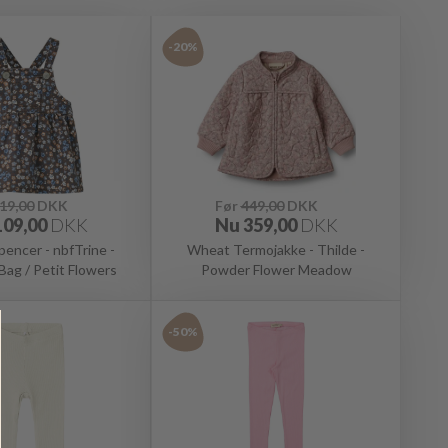
-20%
19,00
DKK
Før
449,00
DKK
109,00
DKK
Nu
359,00
DKK
pencer - nbfTrine -
Wheat Termojakke - Thilde -
Bag / Petit Flowers
Powder Flower Meadow
-50%