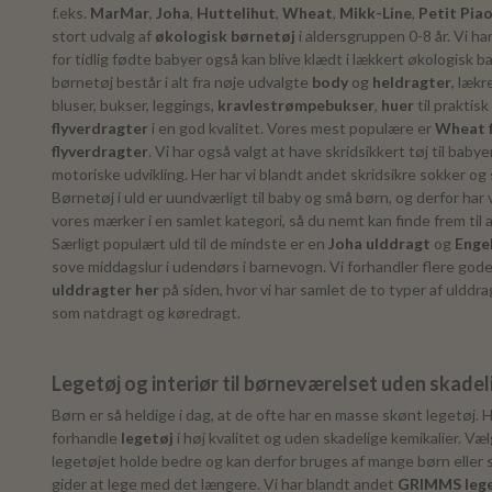
f.eks.
MarMar
,
Joha
,
Huttelihut
,
Wheat
,
Mikk-Line
,
Petit Pia
stort udvalg af
økologisk børnetøj
i aldersgruppen 0-8 år. Vi ha
for tidlig fødte babyer også kan blive klædt i lækkert økologisk b
børnetøj består i alt fra nøje udvalgte
body
og
heldragter
, lækr
bluser, bukser, leggings,
kravlestrømpebukser
,
huer
til praktisk
flyverdragter
i en god kvalitet. Vores mest populære er
Wheat f
flyverdragter
. Vi har også valgt at have skridsikkert tøj til babye
motoriske udvikling. Her har vi blandt andet skridsikre sokker o
Børnetøj i uld er uundværligt til baby og små børn, og derfor har 
vores mærker i en samlet kategori, så du nemt kan finde frem til 
Særligt populært uld til de mindste er en
Joha ulddragt
og
Enge
sove middagslur i udendørs i barnevogn. Vi forhandler flere gode
ulddragter her
på siden, hvor vi har samlet de to typer af ulddr
som natdragt og køredragt.
Legetøj og interiør til børneværelset uden skadel
Børn er så heldige i dag, at de ofte har en masse skønt legetøj. H
forhandle
legetøj
i høj kvalitet og uden skadelige kemikalier. Vælg
legetøjet holde bedre og kan derfor bruges af mange børn eller s
gider at lege med det længere. Vi har blandt andet
GRIMMS lege