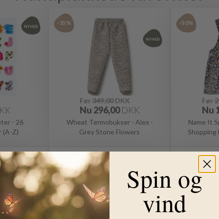
-15%
-50%
Før
349,00
DKK
Før
2
KK
Nu
296,00
DKK
Nu
er - 26
Wheat Termobukser - Alex -
Name It S
 (A-Z)
Grey Stone Flowers
Shopping 
-15%
-41%
Spin og
vind