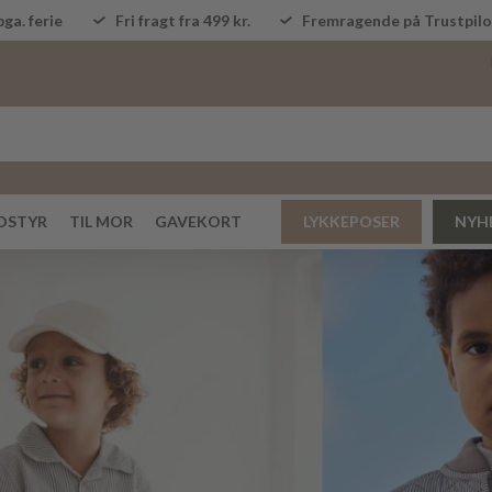
ga. ferie
Fri fragt fra 499 kr.
Fremragende på Trustpi
DSTYR
TIL MOR
GAVEKORT
LYKKEPOSER
NYH