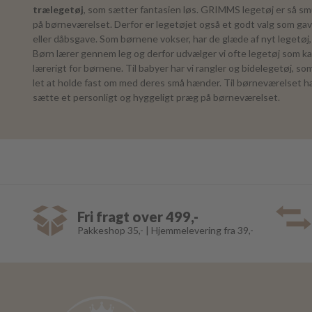
trælegetøj
, som sætter fantasien løs. GRIMMS legetøj er så smu
på børneværelset. Derfor er legetøjet også et godt valg som gav
eller dåbsgave. Som børnene vokser, har de glæde af nyt legetøj, 
Børn lærer gennem leg og derfor udvælger vi ofte legetøj som k
lærerigt for børnene. Til babyer har vi rangler og bidelegetøj, s
let at holde fast om med deres små hænder. Til børneværelset ha
sætte et personligt og hyggeligt præg på børneværelset.
Fri fragt over 499,-
Pakkeshop 35,- | Hjemmelevering fra 39,-