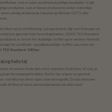
bytilbehør, som er uden sundhedsskadelige kemikalier. Vi går
gtige produkter, som er blevet produceret under ordentlige
f vores udvalg af børnetøj, babytøj og tilbehør GOTS eller
iceret.
e fibre og en certificering, som garanterer dig som forbruger en
g produktion gennem hele forsyningskæden. OEKO-TEX Standard-
f produktet er testet for skadelige stoffer og er verdens førende
dersøgt for sundheds- og miljøskadelige stoffer. Læs mere om
-TEX Standard-100 her
.
tøj og babytøj
dste vis med at finde den rette størrelse til dit barn. Vi ved, at
 især førstegangsforældre. Derfor har vi lavet en generel
ker, som ikke har deres egen størrelsesguide. Du kan desuden
guide til flere af vores børnetøjsmærker på siden med