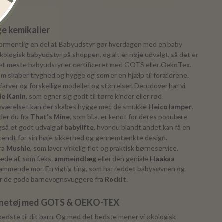
e kemikalier
ormentlig en del af. Babyudstyr gør hverdagen med en baby
 økologisk babyudstyr på shoppen, og alt er nøje udvalgt, så det er
. Det meste babyudstyr er certificeret med GOTS eller OekoTex.
som skaber tryghed og hygge og som er en hjælp til forældrene.
farver og forskellige modeller og størrelser. Derudover har vi
lle Kanin
, som egner sig godt til tørre kinder eller rød
neværelset kan der skabes hygge med de smukke
Heico lamper
.
der du fra
That's Mine
, som bl.a. er kendt for deres populære
også et godt udvalg af
babylifte
, hvor du blandt andet kan få en
 kendt for sin høje sikkerhed og gennemtænkte design.
fra
Mushie
, som laver virkelig flot og praktisk børneservice.
æde af, som f.eks.
ammeindlæg
eller den geniale
Haakaa
n ammende mor. En vigtig ting, som har reddet babysøvnen og
er de gode barnevognsvuggere fra
Rockit
.
ørnetøj med GOTS & OEKO-TEX
 bedste til dit barn. Og med det bedste mener vi økologisk