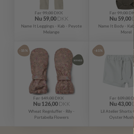
Før
99,00
DKK
Før
99,00
D
Nu
59,00
DKK
Nu
59,00
Name It Leggings - Kab - Peyote
Name It Body - Ka
Melange
Morel
-15%
-61%
Før
149,00
DKK
Før
109,00
D
Nu
126,00
DKK
Nu
43,00
Wheat Regnluffer - Rily -
Lil Atelier Short
Portabella Flowers
Oyster Mus