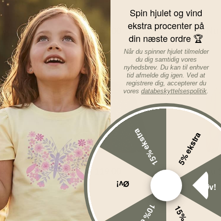
Spin hjulet og vind
KK
Før
649,00
DKK
Før
ekstra procenter på
DKK
Nu
551,00
DKK
Nu
din næste ordre 🏆
b Knapper -
Wheat Regntøj m. Seler - Charlie
Name It L
Når du spinner hjulet tilmelder
- Light Flint Letters
du dig samtidig vores
nyhedsbrev. Du kan til enhver
tid afmelde dig igen. Ved at
registrere dig, accepterer du
-40%
-20%
vores
databeskyttelsespolitik
.
15% ekstra
5% ekstra
KK
Før
199,00
DKK
Før
6
DKK
Nu
119,00
DKK
Nu
Øv!
s Gago Ken
Name It Fleece Jakke -
Wheat Regnt
Øv!
hroom
nmfMeeko - Peyote Leo