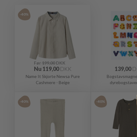
-40%
Før
199,00
DKK
Nu
119,00
DKK
139,00
D
Name It Skjorte Newsa Pure
Bogstavsmagnet
Cashmere - Beige
dyrebogstaver
-40%
-40%