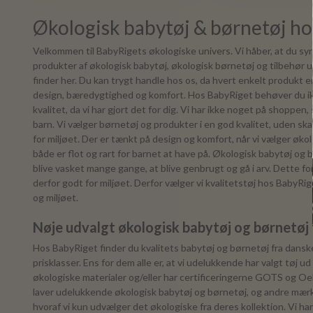
Økologisk babytøj & børnetøj h
Velkommen til BabyRigets økologiske univers. Vi håber, at du sy
produkter af økologisk babytøj, økologisk børnetøj og tilbehør u
finder her. Du kan trygt handle hos os, da hvert enkelt produkt er n
design, bæredygtighed og komfort. Hos BabyRiget behøver du i
kvalitet, da vi har gjort det for dig. Vi har ikke noget på shoppen, 
barn. Vi vælger børnetøj og produkter i en god kvalitet, uden s
for miljøet. Der er tænkt på design og komfort, når vi vælger øko
både er flot og rart for barnet at have på. Økologisk babytøj og bø
blive vasket mange gange, at blive genbrugt og gå i arv. Dette fo
derfor godt for miljøet. Derfor vælger vi kvalitetstøj hos BabyRi
og miljøet.
Nøje udvalgt økologisk babytøj og børnetøj
Hos BabyRiget finder du kvalitets babytøj og børnetøj fra danske
prisklasser. Ens for dem alle er, at vi udelukkende har valgt tøj u
økologiske materialer og/eller har certificeringerne GOTS og O
laver udelukkende økologisk babytøj og børnetøj, og andre mærke
hvoraf vi kun udvælger det økologiske fra deres kollektion. Vi