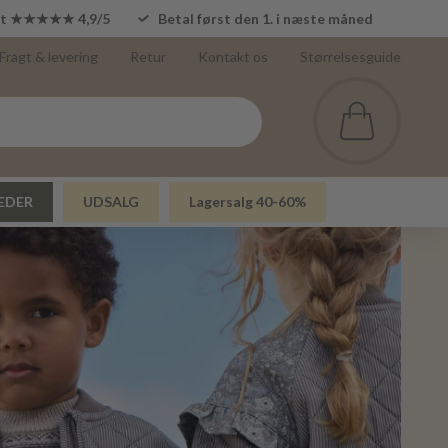
lot ★★★★★ 4,9/5
Betal først den 1. i næste måned
Fragt & levering
Retur
Kontakt os
Størrelsesguide
EDER
UDSALG
Lagersalg 40-60%