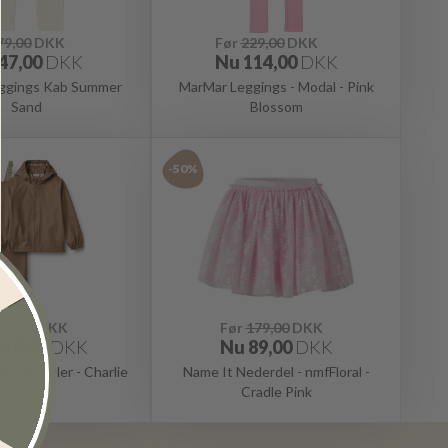
79,00
DKK
Før
229,00
DKK
47,00
DKK
Nu
114,00
DKK
eggings Kab Summer
MarMar Leggings - Modal - Pink
Sand
Blossom
-50%
49,00
DKK
Før
179,00
DKK
519,00
DKK
Nu
89,00
DKK
øj m. Seler - Charlie
Name It Nederdel - nmfFloral -
- Hazel
Cradle Pink