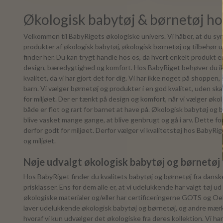
Økologisk babytøj & børnetøj h
Velkommen til BabyRigets økologiske univers. Vi håber, at du sy
produkter af økologisk babytøj, økologisk børnetøj og tilbehør u
finder her. Du kan trygt handle hos os, da hvert enkelt produkt er n
design, bæredygtighed og komfort. Hos BabyRiget behøver du i
kvalitet, da vi har gjort det for dig. Vi har ikke noget på shoppen, 
barn. Vi vælger børnetøj og produkter i en god kvalitet, uden s
for miljøet. Der er tænkt på design og komfort, når vi vælger øko
både er flot og rart for barnet at have på. Økologisk babytøj og bø
blive vasket mange gange, at blive genbrugt og gå i arv. Dette fo
derfor godt for miljøet. Derfor vælger vi kvalitetstøj hos BabyRi
og miljøet.
Nøje udvalgt økologisk babytøj og børnetøj
Hos BabyRiget finder du kvalitets babytøj og børnetøj fra danske
prisklasser. Ens for dem alle er, at vi udelukkende har valgt tøj u
økologiske materialer og/eller har certificeringerne GOTS og O
laver udelukkende økologisk babytøj og børnetøj, og andre mærke
hvoraf vi kun udvælger det økologiske fra deres kollektion. Vi