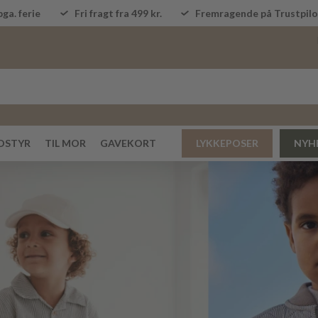
ga. ferie
Fri fragt fra 499 kr.
Fremragende på Trustpi
DSTYR
TIL MOR
GAVEKORT
LYKKEPOSER
NYH