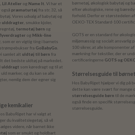
børnetøj, økologisk babytøj og ba
o
,
Lil Atelier
og
Name It
. Vi har et
efter økologiske, rene og bæredy
r også
præmaturtøj
fra str. 32, så
forhold. Derfor er størstedelen a
abytøj. Vores udvalg af babytøj og
OEKO-TEX Standard-100 certif
e
ulddragter
, smukke kjoler,
 regntøj,
termotøj børn
og
GOTS er en standard for økologisk
lyverdragter
og
Mikk-line
miljømæssig og socialt ansvarli
r, som er en vigtig ting i barnets
100 sikrer, at alle komponenter a
g strømpebukser fra
GoBabyGo
.
mærkning for tekstiler, der er un
vi samlet alt
uldtøj til børn
fra
certificeringerne
GOTS og OEKO
alt det bedste uldtøj på markedet.
l ulddragt
som køredragt og til at
 uld mærker, og du kan se alle
Størrelsesguide til børne
agter, nemlig dem der egner sig
Hos BabyRiget hjælper vi dig på be
dette kan være svært for mange og
størrelsesguide børn
til de mær
også finde en specifik størrelses
ige kemikalier
størrelsesguide.
os BabyRiget har vi valgt at
er du kvalitetslegetøj, så vil
ælges videre, når barnet ikke
tøj
som er smukt og holdbart