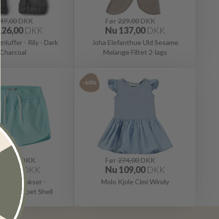
49,00
DKK
Før
229,00
DKK
126,00
DKK
Nu
137,00
DKK
luffer - Rily - Dark
Joha Elefanthue Uld Sesame
Charcoal
Melange Filtet 2-lags
-60%
119,00
DKK
Før
274,00
DKK
59,00
DKK
Nu
109,00
DKK
t Badebukser -
Molo Kjole Cimi Windy
n - Limpet Shell