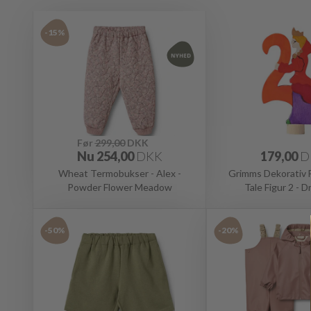
-15%
Før
299,00
DKK
Nu
254,00
DKK
179,00
D
Wheat Termobukser - Alex -
Grimms Dekorativ Fi
Powder Flower Meadow
Tale Figur 2 - 
-50%
-20%