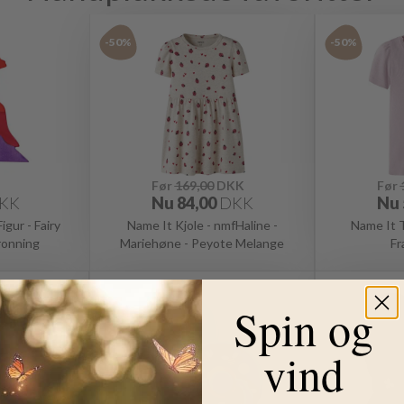
-50%
-50%
Før
169,00
DKK
Før
KK
Nu
84,00
DKK
Nu
gur - Fairy
Name It Kjole - nmfHaline -
Name It T-
Dronning
Mariehøne - Peyote Melange
Fr
-9%
-15%
Spin og
vind