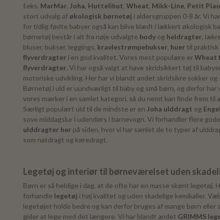
f.eks.
MarMar
,
Joha
,
Huttelihut
,
Wheat
,
Mikk-Line
,
Petit Pia
stort udvalg af
økologisk børnetøj
i aldersgruppen 0-8 år. Vi ha
for tidlig fødte babyer også kan blive klædt i lækkert økologisk b
børnetøj består i alt fra nøje udvalgte
body
og
heldragter
, lækr
bluser, bukser, leggings,
kravlestrømpebukser
,
huer
til praktisk
flyverdragter
i en god kvalitet. Vores mest populære er
Wheat f
flyverdragter
. Vi har også valgt at have skridsikkert tøj til babye
motoriske udvikling. Her har vi blandt andet skridsikre sokker o
Børnetøj i uld er uundværligt til baby og små børn, og derfor har 
vores mærker i en samlet kategori, så du nemt kan finde frem til 
Særligt populært uld til de mindste er en
Joha ulddragt
og
Enge
sove middagslur i udendørs i barnevogn. Vi forhandler flere gode
ulddragter her
på siden, hvor vi har samlet de to typer af ulddr
som natdragt og køredragt.
Legetøj og interiør til børneværelset uden skadel
Børn er så heldige i dag, at de ofte har en masse skønt legetøj. H
forhandle
legetøj
i høj kvalitet og uden skadelige kemikalier. Vælg
legetøjet holde bedre og kan derfor bruges af mange børn eller s
gider at lege med det længere. Vi har blandt andet
GRIMMS lege