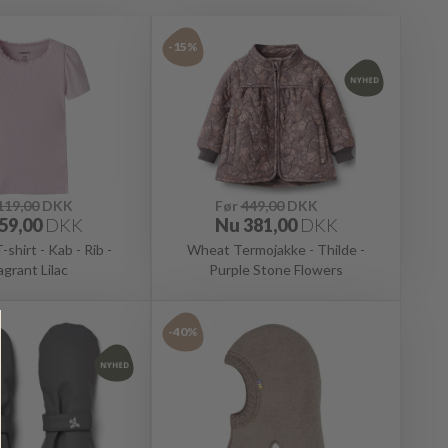
-15%
119,00
DKK
Før
449,00
DKK
59,00
DKK
Nu
381,00
DKK
shirt - Kab - Rib -
Wheat Termojakke - Thilde -
agrant Lilac
Purple Stone Flowers
-40%