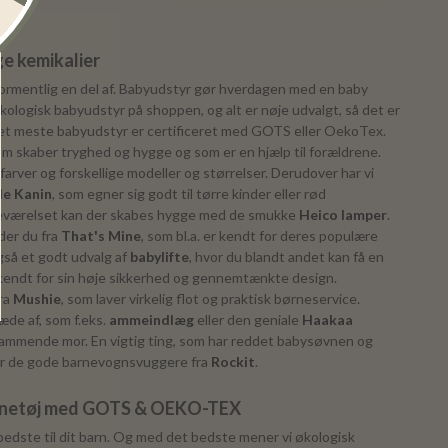
e kemikalier
ormentlig en del af. Babyudstyr gør hverdagen med en baby
 økologisk babyudstyr på shoppen, og alt er nøje udvalgt, så det er
. Det meste babyudstyr er certificeret med GOTS eller OekoTex.
som skaber tryghed og hygge og som er en hjælp til forældrene.
farver og forskellige modeller og størrelser. Derudover har vi
lle Kanin
, som egner sig godt til tørre kinder eller rød
neværelset kan der skabes hygge med de smukke
Heico lamper
.
der du fra
That's Mine
, som bl.a. er kendt for deres populære
også et godt udvalg af
babylifte
, hvor du blandt andet kan få en
 kendt for sin høje sikkerhed og gennemtænkte design.
fra
Mushie
, som laver virkelig flot og praktisk børneservice.
æde af, som f.eks.
ammeindlæg
eller den geniale
Haakaa
n ammende mor. En vigtig ting, som har reddet babysøvnen og
er de gode barnevognsvuggere fra
Rockit
.
ørnetøj med GOTS & OEKO-TEX
 bedste til dit barn. Og med det bedste mener vi økologisk