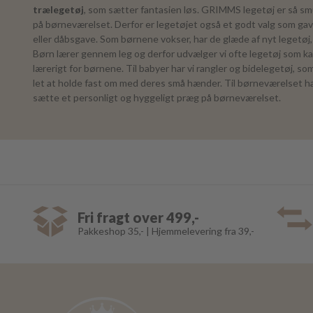
trælegetøj
, som sætter fantasien løs. GRIMMS legetøj er så smu
på børneværelset. Derfor er legetøjet også et godt valg som gav
eller dåbsgave. Som børnene vokser, har de glæde af nyt legetøj, 
Børn lærer gennem leg og derfor udvælger vi ofte legetøj som k
lærerigt for børnene. Til babyer har vi rangler og bidelegetøj, s
let at holde fast om med deres små hænder. Til børneværelset ha
sætte et personligt og hyggeligt præg på børneværelset.
Fri fragt over 499,-
Pakkeshop 35,- | Hjemmelevering fra 39,-