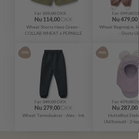
Før
229,00
DKK
Før
599,00
D
Nu
114,00
DKK
Nu
479,00
Wheat Shorts Haxo Green -
Wheat Regntøj m. Sel
COLLAB WHEAT x PERNILLE
- Dusty Li
TEISBÆK
-20%
-40%
Før
349,00
DKK
Før
479,00
D
Nu
279,00
DKK
Nu
287,00
Wheat Termobukser - Alex - Ink
Huttelihut Elef
Uld/bomuld - 2-lag
kvaster - Ni