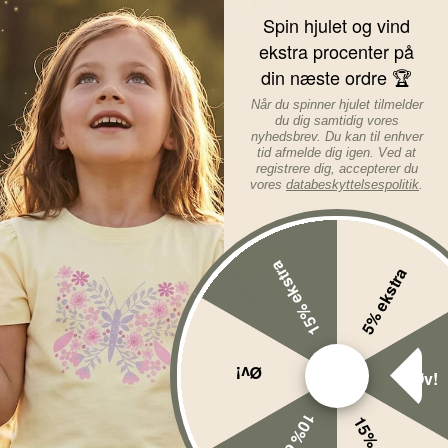
Spin hjulet og vind
KK
Før
109,00
DKK
Før
1
ekstra procenter på
DKK
Nu
99,00
DKK
Nu
din næste ordre 🏆
er - Charlie
Bibs Sutter - Str. 2 - Studio
Wheat Regn
Når du spinner hjulet tilmelder
lac
Colour - 2-pak - Bumblebee -
du dig samtidig vores
Breeze/Petrol
nyhedsbrev. Du kan til enhver
tid afmelde dig igen. Ved at
registrere dig, accepterer du
-20%
-50%
vores
databeskyttelsespolitik
.
15% ekstra
5% ekstra
KK
Før
149,00
DKK
Før
DKK
Nu
119,00
DKK
Nu
Øv!
anthue -
Mikk-Line Luffer - Uld - Melange
Name I
Øv!
s - Alpaca
Denver
NmmZakro
rvana