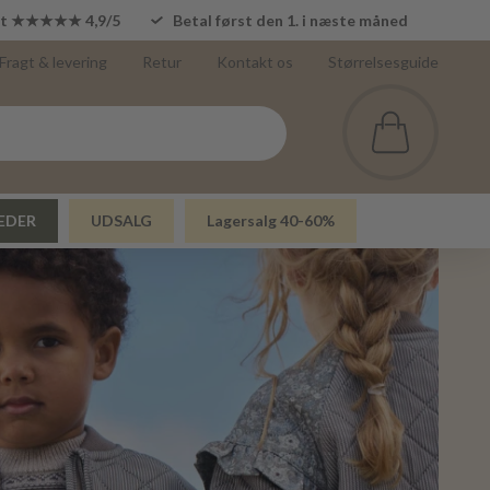
lot ★★★★★ 4,9/5
Betal først den 1. i næste måned
Fragt & levering
Retur
Kontakt os
Størrelsesguide
EDER
UDSALG
Lagersalg 40-60%