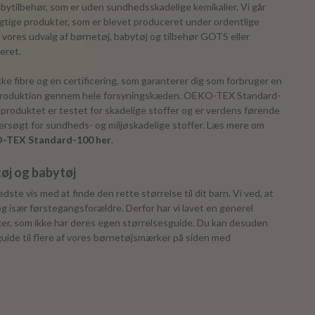
bytilbehør, som er uden sundhedsskadelige kemikalier. Vi går
gtige produkter, som er blevet produceret under ordentlige
f vores udvalg af børnetøj, babytøj og tilbehør GOTS eller
iceret.
e fibre og en certificering, som garanterer dig som forbruger en
g produktion gennem hele forsyningskæden. OEKO-TEX Standard-
f produktet er testet for skadelige stoffer og er verdens førende
dersøgt for sundheds- og miljøskadelige stoffer. Læs mere om
-TEX Standard-100 her
.
tøj og babytøj
dste vis med at finde den rette størrelse til dit barn. Vi ved, at
 især førstegangsforældre. Derfor har vi lavet en generel
ker, som ikke har deres egen størrelsesguide. Du kan desuden
guide til flere af vores børnetøjsmærker på siden med