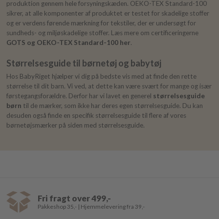
produktion gennem hele forsyningskæden. OEKO-TEX Standard-100
sikrer, at alle komponenter af produktet er testet for skadelige stoffer
og er verdens førende mærkning for tekstiler, der er undersøgt for
sundheds- og miljøskadelige stoffer. Læs mere om certificeringerne
GOTS og OEKO-TEX Standard-100 her
.
Størrelsesguide til børnetøj og babytøj
Hos BabyRiget hjælper vi dig på bedste vis med at finde den rette
størrelse til dit barn. Vi ved, at dette kan være svært for mange og især
førstegangsforældre. Derfor har vi lavet en generel
størrelsesguide
børn
til de mærker, som ikke har deres egen størrelsesguide. Du kan
desuden også finde en specifik størrelsesguide til flere af vores
børnetøjsmærker på siden med størrelsesguide.
Fri fragt over 499,-
Pakkeshop 35,- | Hjemmelevering fra 39,-