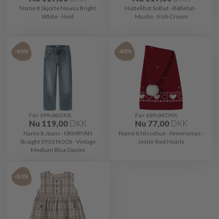
Name It Skjorte Newsa Bright
Huttelihut Solhat - Bøllehat -
White - Hvid
Muslin - Irish Cream
-40%
-40%
Før
199,00
DKK
Før
129,00
DKK
Nu
119,00
DKK
Nu
77,00
DKK
Name It Jeans - NKMRYAN
Name It Nissehue - Nmnrismas -
Straight 5950 NOOS - Vintage
Jester Red Hearts
Medium Blue Denim
-50%