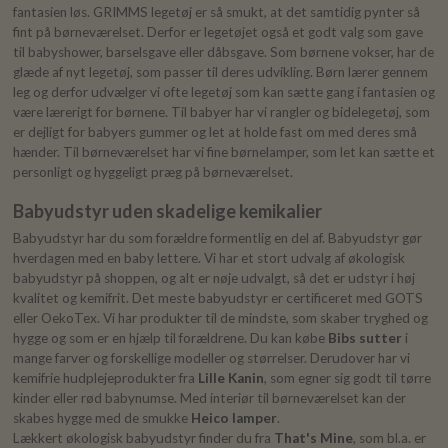
fantasien løs. GRIMMS legetøj er så smukt, at det samtidig pynter så
fint på børneværelset. Derfor er legetøjet også et godt valg som gave
til babyshower, barselsgave eller dåbsgave. Som børnene vokser, har de
glæde af nyt legetøj, som passer til deres udvikling. Børn lærer gennem
leg og derfor udvælger vi ofte legetøj som kan sætte gang i fantasien og
være lærerigt for børnene. Til babyer har vi rangler og bidelegetøj, som
er dejligt for babyers gummer og let at holde fast om med deres små
hænder. Til børneværelset har vi fine børnelamper, som let kan sætte et
personligt og hyggeligt præg på børneværelset.
Babyudstyr uden skadelige kemikalier
Babyudstyr har du som forældre formentlig en del af. Babyudstyr gør
hverdagen med en baby lettere. Vi har et stort udvalg af økologisk
babyudstyr på shoppen, og alt er nøje udvalgt, så det er udstyr i høj
kvalitet og kemifrit. Det meste babyudstyr er certificeret med GOTS
eller OekoTex. Vi har produkter til de mindste, som skaber tryghed og
hygge og som er en hjælp til forældrene. Du kan købe
Bibs sutter
i
mange farver og forskellige modeller og størrelser. Derudover har vi
kemifrie hudplejeprodukter fra
Lille Kanin
, som egner sig godt til tørre
kinder eller rød babynumse. Med interiør til børneværelset kan der
skabes hygge med de smukke
Heico lamper
.
Lækkert økologisk babyudstyr finder du fra
That's Mine
, som bl.a. er