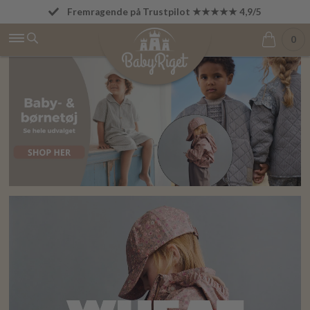
Fremragende på Trustpilot ★★★★★ 4,9/5
Betal først den 1. i næste måned
0