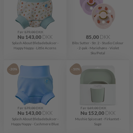
Før
179,00
DKK
Nu
143,00
DKK
85,00
DKK
Splash About Blebadebukser -
Bibs Sutter - Str. 2 - Studio Colour
Happy Nappy - Little Acorns
- 2-pak - Mariehøns - Violet
Sky/Petal
-20%
-10%
Før
179,00
DKK
Før
169,00
DKK
Nu
143,00
DKK
Nu
152,00
DKK
Splash About Blebadebukser -
Mushie Spisesæt - Firkantet -
Happy Nappy - Cashmere Blue
Sage