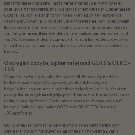
kendt for deres populære
Thats Mine ammepude
. Vi har også et
godt udvalg af
babylifte
, hvor du blandt andet kan få en
Copenhagen
Colors lift
, som er kendt for sin høje sikkerhed og gennemtænkte
design. Derudover har vi et stort udvalg fra
Mushie
, som laver virkelig
flot og praktisk børneservice. Noget af udstyret får også mor glæde af,
som f.eks.
ammeindlæg
eller den geniale
Haakaa pumpe
, som er guld
værd for den ammende mor. En vigtig ting, som har reddet babysøvnen
og dagligdagen for mange forældre er de gode barnevognsvuggere fra
Rockit
.
Økologisk babytøj og børnetøj med GOTS & OEKO-
TEX
Vi gør det let for dig at købe det bedste til dit barn. Og med det
bedste mener vi økologisk børnetøj, økologisk babytøj og
babytilbehør, som er uden sundhedsskadelige kemikalier. Vi går efter
økologiske, rene og bæredygtige produkter, som er blevet produceret
under ordentlige forhold. Derfor er størstedelen af vores udvalg af
børnetøj, babytøj og tilbehør GOTS eller OEKO-TEX Standard-
100 certificeret.
GOTS er en standard for økologiske fibre og en certificering, som
garanterer dig som forbruger en miljømæssig og socialt ansvarlig