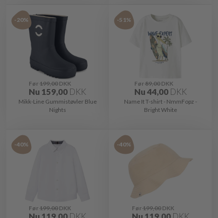
-20%
-51%
Før
199,00
DKK
Før
89,00
DKK
Nu
159,00
DKK
Nu
44,00
DKK
Mikk-Line Gummistøvler Blue
Name It T-shirt - NmmFopz -
Nights
Bright White
-40%
-40%
Før
199,00
DKK
Før
199,00
DKK
Nu
119,00
DKK
Nu
119,00
DKK