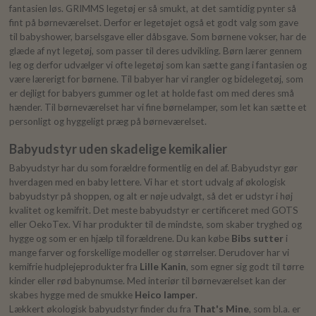
fantasien løs. GRIMMS legetøj er så smukt, at det samtidig pynter så
fint på børneværelset. Derfor er legetøjet også et godt valg som gave
til babyshower, barselsgave eller dåbsgave. Som børnene vokser, har de
glæde af nyt legetøj, som passer til deres udvikling. Børn lærer gennem
leg og derfor udvælger vi ofte legetøj som kan sætte gang i fantasien og
være lærerigt for børnene. Til babyer har vi rangler og bidelegetøj, som
er dejligt for babyers gummer og let at holde fast om med deres små
hænder. Til børneværelset har vi fine børnelamper, som let kan sætte et
personligt og hyggeligt præg på børneværelset.
Babyudstyr uden skadelige kemikalier
Babyudstyr har du som forældre formentlig en del af. Babyudstyr gør
hverdagen med en baby lettere. Vi har et stort udvalg af økologisk
babyudstyr på shoppen, og alt er nøje udvalgt, så det er udstyr i høj
kvalitet og kemifrit. Det meste babyudstyr er certificeret med GOTS
eller OekoTex. Vi har produkter til de mindste, som skaber tryghed og
hygge og som er en hjælp til forældrene. Du kan købe
Bibs sutter
i
mange farver og forskellige modeller og størrelser. Derudover har vi
kemifrie hudplejeprodukter fra
Lille Kanin
, som egner sig godt til tørre
kinder eller rød babynumse. Med interiør til børneværelset kan der
skabes hygge med de smukke
Heico lamper
.
Lækkert økologisk babyudstyr finder du fra
That's Mine
, som bl.a. er