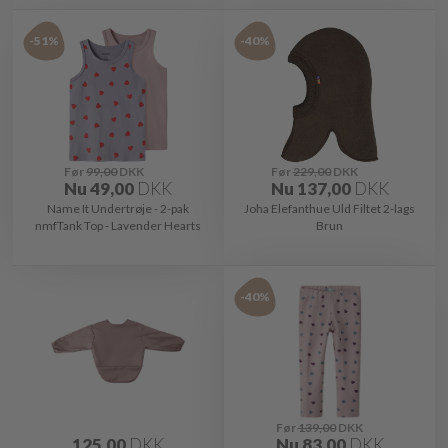
-51%
-40%
Før
99,00
DKK
Før
229,00
DKK
Nu
49,00
DKK
Nu
137,00
DKK
Name It Undertrøje - 2-pak
Joha Elefanthue Uld Filtet 2-lags
nmfTank Top - Lavender Hearts
Brun
-40%
Før
139,00
DKK
125,00
DKK
Nu
83,00
DKK