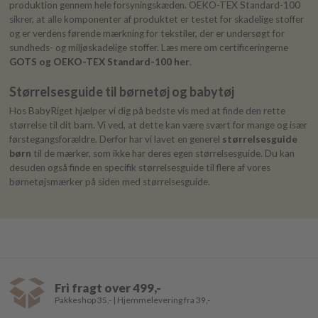
produktion gennem hele forsyningskæden. OEKO-TEX Standard-100
sikrer, at alle komponenter af produktet er testet for skadelige stoffer
og er verdens førende mærkning for tekstiler, der er undersøgt for
sundheds- og miljøskadelige stoffer. Læs mere om certificeringerne
GOTS og OEKO-TEX Standard-100 her
.
Størrelsesguide til børnetøj og babytøj
Hos BabyRiget hjælper vi dig på bedste vis med at finde den rette
størrelse til dit barn. Vi ved, at dette kan være svært for mange og især
førstegangsforældre. Derfor har vi lavet en generel
størrelsesguide
børn
til de mærker, som ikke har deres egen størrelsesguide. Du kan
desuden også finde en specifik størrelsesguide til flere af vores
børnetøjsmærker på siden med størrelsesguide.
Fri fragt over 499,-
Pakkeshop 35,- | Hjemmelevering fra 39,-