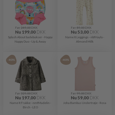
Før
249,00
DKK
Før
89,00
DKK
Nu
199,00
DKK
Nu
53,00
DKK
Splash About badebukser - Happy
Name It Leggings - nbfHayla -
Nappy Duo - Up & Away
Almond Milk
-40%
-40%
Før
329,00
DKK
Før
99,00
DKK
Nu
197,00
DKK
Nu
59,00
DKK
Name It Frakke - nmfMadelin -
Joha Bambus Undertrøje - Rosa
Birch - LEO