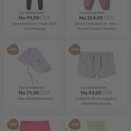
Før
199,00
DKK
Før
299,00
DKK
Nu
99,00
DKK
Nu
254,00
DKK
Name It Bukser - Honk - Dark
Wheat Termobukser - Alex -
Grey Melange
Powder Flower Meadow
-40%
-61%
Før
119,00
DKK
Før
109,00
DKK
Nu
71,00
DKK
Nu
43,00
DKK
Joha solhat lilla bomuld
Lil Atelier Shorts Gago Ken
Oyster Mushroom
-20%
-40%