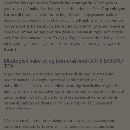
kendt for deres populære
Thats Mine ammepude
. Vi har også et
godt udvalg af
babylifte
, hvor du blandt andet kan få en
Copenhagen
Colors lift
, som er kendt for sin høje sikkerhed og gennemtænkte
design. Derudover har vi et stort udvalg fra
Mushie
, som laver virkelig
flot og praktisk børneservice. Noget af udstyret får også mor glæde af,
som f.eks.
ammeindlæg
eller den geniale
Haakaa pumpe
, som er guld
værd for den ammende mor. En vigtig ting, som har reddet babysøvnen
og dagligdagen for mange forældre er de gode barnevognsvuggere fra
Rockit
.
Økologisk babytøj og børnetøj med GOTS & OEKO-
TEX
Vi gør det let for dig at købe det bedste til dit barn. Og med det
bedste mener vi økologisk børnetøj, økologisk babytøj og
babytilbehør, som er uden sundhedsskadelige kemikalier. Vi går efter
økologiske, rene og bæredygtige produkter, som er blevet produceret
under ordentlige forhold. Derfor er størstedelen af vores udvalg af
børnetøj, babytøj og tilbehør GOTS eller OEKO-TEX Standard-
100 certificeret.
GOTS er en standard for økologiske fibre og en certificering, som
garanterer dig som forbruger en miljømæssig og socialt ansvarlig