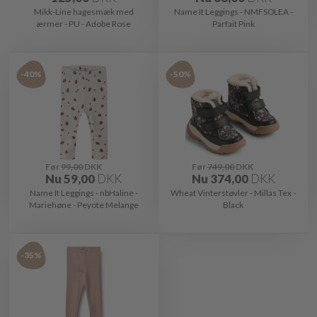
Mikk-Line hagesmæk med
Name It Leggings - NMFSOLEA -
ærmer - PU - Adobe Rose
Parfait Pink
-40%
-50%
Før
99,00
DKK
Før
749,00
DKK
Nu
59,00
DKK
Nu
374,00
DKK
Name It Leggings - nbHaline -
Wheat Vinterstøvler - Millas Tex -
Mariehøne - Peyote Melange
Black
-35%