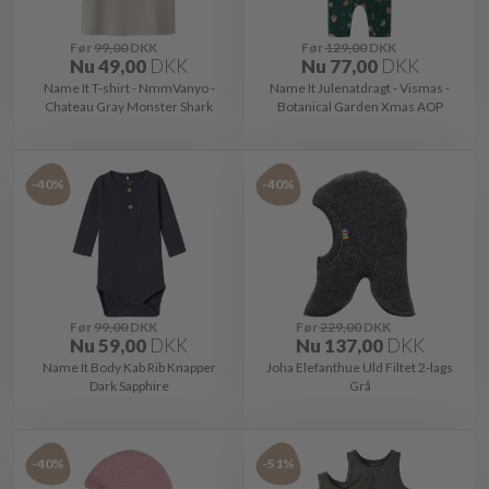
Før
99,00
DKK
Før
129,00
DKK
Nu
49,00
DKK
Nu
77,00
DKK
Name It T-shirt - NmmVanyo -
Name It Julenatdragt - Vismas -
Chateau Gray Monster Shark
Botanical Garden Xmas AOP
-40%
-40%
Før
99,00
DKK
Før
229,00
DKK
Nu
59,00
DKK
Nu
137,00
DKK
Name It Body Kab Rib Knapper
Joha Elefanthue Uld Filtet 2-lags
Dark Sapphire
Grå
-40%
-51%