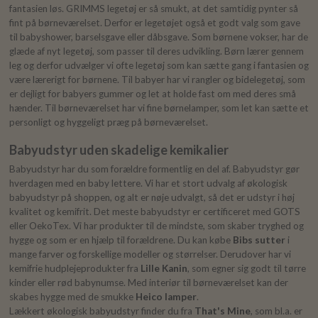
fantasien løs. GRIMMS legetøj er så smukt, at det samtidig pynter så
fint på børneværelset. Derfor er legetøjet også et godt valg som gave
til babyshower, barselsgave eller dåbsgave. Som børnene vokser, har de
glæde af nyt legetøj, som passer til deres udvikling. Børn lærer gennem
leg og derfor udvælger vi ofte legetøj som kan sætte gang i fantasien og
være lærerigt for børnene. Til babyer har vi rangler og bidelegetøj, som
er dejligt for babyers gummer og let at holde fast om med deres små
hænder. Til børneværelset har vi fine børnelamper, som let kan sætte et
personligt og hyggeligt præg på børneværelset.
Babyudstyr uden skadelige kemikalier
Babyudstyr har du som forældre formentlig en del af. Babyudstyr gør
hverdagen med en baby lettere. Vi har et stort udvalg af økologisk
babyudstyr på shoppen, og alt er nøje udvalgt, så det er udstyr i høj
kvalitet og kemifrit. Det meste babyudstyr er certificeret med GOTS
eller OekoTex. Vi har produkter til de mindste, som skaber tryghed og
hygge og som er en hjælp til forældrene. Du kan købe
Bibs sutter
i
mange farver og forskellige modeller og størrelser. Derudover har vi
kemifrie hudplejeprodukter fra
Lille Kanin
, som egner sig godt til tørre
kinder eller rød babynumse. Med interiør til børneværelset kan der
skabes hygge med de smukke
Heico lamper
.
Lækkert økologisk babyudstyr finder du fra
That's Mine
, som bl.a. er