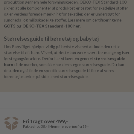
produktion gennem hele forsyningskæden. OEKO-TEX Standard-100
sikrer, at alle komponenter af produktet er testet for skadelige stoffer
og er verdens førende mærkning for tekstiler, der er undersøgt for
sundheds- og miljøskadelige stoffer. Læs mere om certificeringerne
GOTS og OEKO-TEX Standard-100 her
.
Størrelsesguide til børnetøj og babytøj
Hos BabyRiget hjælper vi dig på bedste vis med at finde den rette
størrelse til dit barn. Vi ved, at dette kan være svært for mange og især
førstegangsforældre. Derfor har vi lavet en generel
størrelsesguide
børn
til de mærker, som ikke har deres egen størrelsesguide. Du kan
desuden også finde en specifik størrelsesguide til flere af vores
børnetøjsmærker på siden med størrelsesguide.
Fri fragt over 499,-
Pakkeshop 35,- | Hjemmelevering fra 39,-