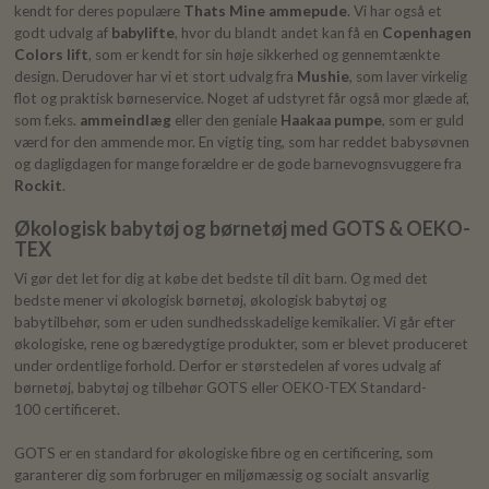
kendt for deres populære
Thats Mine ammepude
. Vi har også et
godt udvalg af
babylifte
, hvor du blandt andet kan få en
Copenhagen
Colors lift
, som er kendt for sin høje sikkerhed og gennemtænkte
design. Derudover har vi et stort udvalg fra
Mushie
, som laver virkelig
flot og praktisk børneservice. Noget af udstyret får også mor glæde af,
som f.eks.
ammeindlæg
eller den geniale
Haakaa pumpe
, som er guld
værd for den ammende mor. En vigtig ting, som har reddet babysøvnen
og dagligdagen for mange forældre er de gode barnevognsvuggere fra
Rockit
.
Økologisk babytøj og børnetøj med GOTS & OEKO-
TEX
Vi gør det let for dig at købe det bedste til dit barn. Og med det
bedste mener vi økologisk børnetøj, økologisk babytøj og
babytilbehør, som er uden sundhedsskadelige kemikalier. Vi går efter
økologiske, rene og bæredygtige produkter, som er blevet produceret
under ordentlige forhold. Derfor er størstedelen af vores udvalg af
børnetøj, babytøj og tilbehør GOTS eller OEKO-TEX Standard-
100 certificeret.
GOTS er en standard for økologiske fibre og en certificering, som
garanterer dig som forbruger en miljømæssig og socialt ansvarlig