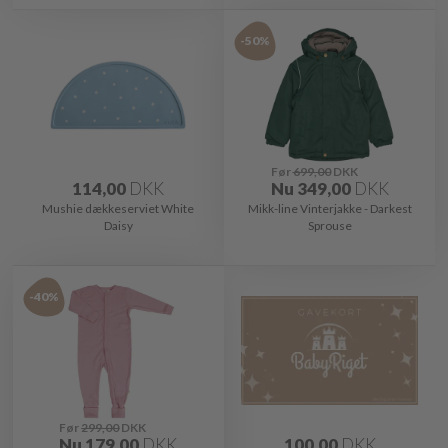
-50%
Før
699,00
DKK
114,00
DKK
Nu
349,00
DKK
Mushie dækkeserviet White
Mikk-line Vinterjakke - Darkest
Daisy
Sprouse
-40%
Før
299,00
DKK
Nu
179,00
DKK
100,00
DKK