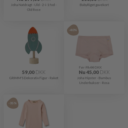
Joha Natdragt - Uld - 2-i-1 fod -
BabyRiget gavekort
Old Rose
-40%
Før
75,00
DKK
59,00
DKK
Nu
45,00
DKK
GRIMM'S Dekorativ Figur - Raket
Joha Hipster - Bambus
Underbukser - Rosa
-35%