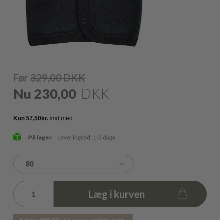
Før
329,00
DKK
Nu
230,00
DKK
På lager
Leveringstid: 1-2 dage
80
Læg i kurven
Køb for
499,00
DKK
mere - og få fri fragt!