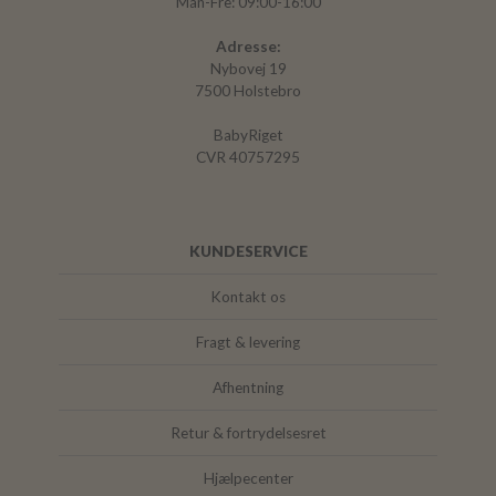
Man-Fre: 09:00-16:00
Adresse:
Nybovej 19
7500 Holstebro
BabyRiget
CVR 40757295
KUNDESERVICE
Kontakt os
Fragt & levering
Afhentning
Retur & fortrydelsesret
Hjælpecenter