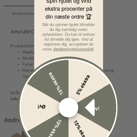
Spin hjulet og vind
ekstra procenter på
Beskrivelse
din næste ordre 🏆
Når du spinner hjulet tilmelder
du dig samtidig vores
Joha Uld Cardigan
nyhedsbrev. Du kan til enhver
tid afmelde dig igen. Ved at
registrere dig, accepterer du
Produktinformation:
vores
databeskyttelsespolitik
.
Mærke: Joha
Model: Cardigan i uld
Farve: sort
Materiale: 100% merino uld - Pure merino wool og
15% ekstra
5% ekstra
OekoTex100 certificeret
Se flere lignende produkter her:
Joha cardigan
Joha bluse
Joha
Bluser
Uld
Øv!
Øv!
Andre ideer
10% ekstra
15% ekstra