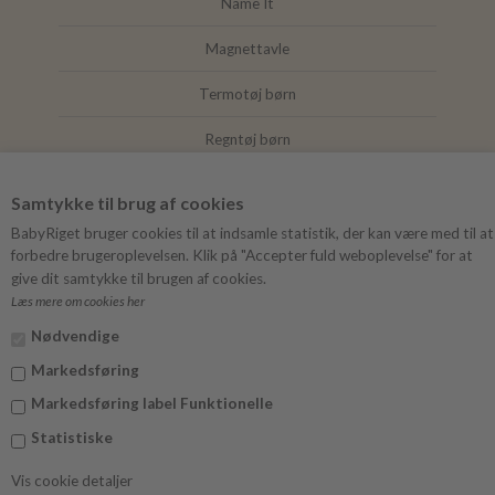
Name It
Magnettavle
Termotøj børn
Regntøj børn
Joha
Samtykke til brug af cookies
Mushie
BabyRiget bruger cookies til at indsamle statistik, der kan være med til at
forbedre brugeroplevelsen. Klik på "Accepter fuld weboplevelse" for at
give dit samtykke til brugen af cookies.
Læs mere om cookies her
FØLG BABYRIGET
Nødvendige
Instagram
Markedsføring
Facebook
Markedsføring label Funktionelle
Statistiske
Vis cookie detaljer