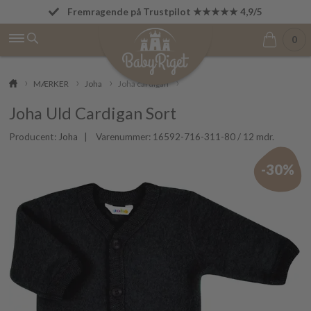
Fremragende på Trustpilot ★★★★★ 4,9/5
Fri fragt fra 499 kr.
0
MÆRKER
Joha
Joha cardigan
Joha Uld Cardigan Sort
Producent:
Joha
| Varenummer:
16592-716-311-80 / 12 mdr.
-30%