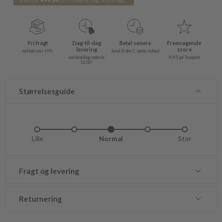
Fri fragt
Dag-til-dag
Betal senere
Fremragende
levering
score
ved køb over 499,-
betal til den 1. næste måned
ved bestilling inden kl.
4,9/5 på Trustpilot
16.00*
Størrelsesguide
Lille
Lidt lille
Normal
Lidt stor
Stor
Fragt og levering
Returnering