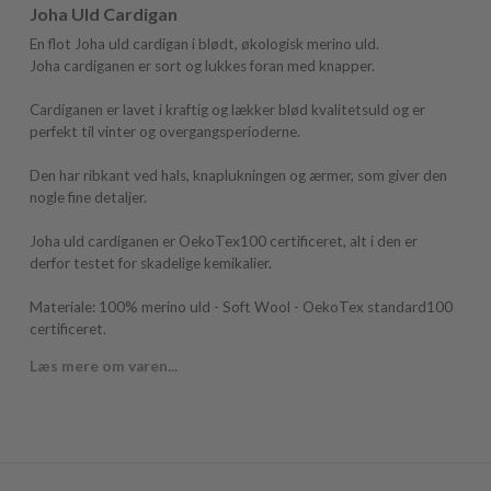
Joha Uld Cardigan
En flot Joha uld cardigan i blødt, økologisk merino uld.
Joha cardiganen er sort og lukkes foran med knapper.
Cardiganen er lavet i kraftig og lækker blød kvalitetsuld og er
perfekt til vinter og overgangsperioderne.
Den har ribkant ved hals, knaplukningen og ærmer, som giver den
nogle fine detaljer.
Joha uld cardiganen er OekoTex100 certificeret, alt i den er
derfor testet for skadelige kemikalier.
Materiale: 100% merino uld - Soft Wool - OekoTex standard100
certificeret.
Læs mere om varen...