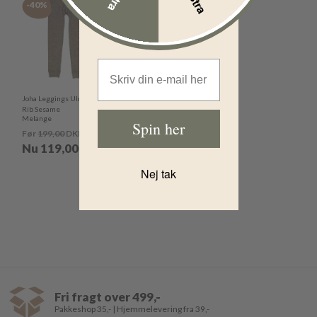
-40%
Email Address
Joha Leggings Uld
Rib Sesame
Melange
Spin her
Før
199,00
DKK
Nu
119,00
DKK
Nej tak
Fri fragt over 499,-
Pakkeshop 35,- | Hjemmelevering fra 39,-