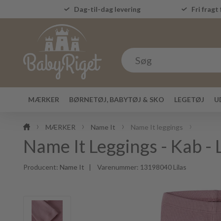
Dag-til-dag levering
Fri fragt 
MÆRKER
BØRNETØJ, BABYTØJ & SKO
LEGETØJ
U
MÆRKER
Name It
Name It leggings
Name It Leggings - Kab - L
Producent:
Name It
| Varenummer:
13198040 Lilas