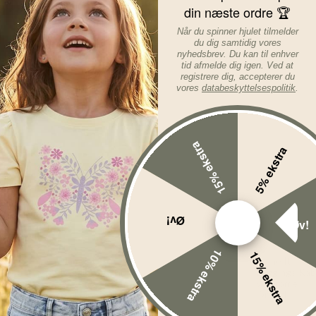
din næste ordre 🏆
Læs mere om varen...
Når du spinner hjulet tilmelder
du dig samtidig vores
nyhedsbrev. Du kan til enhver
tid afmelde dig igen. Ved at
registrere dig, accepterer du
vores
databeskyttelsespolitik
.
15% ekstra
5% ekstra
Øv!
Øv!
10% ekstra
15% ekstra
%
-41%
Name It
Name It
Leggings - Kab
Leggings Kab
- Peyote
Winsome
Melange
Orchid
Før
99,00
DKK
Før
79,00
D