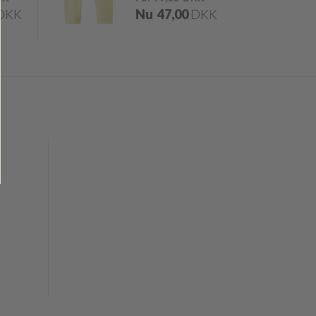
DKK
Nu
47,00
DKK