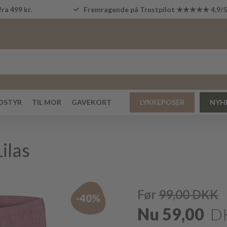
fra 499 kr.
Fremragende på Trustpilot ★★★★★ 4,9/
DSTYR
TIL MOR
GAVEKORT
LYKKEPOSER
NYH
ilas
Før
99,00
DKK
-40%
Nu
59,00
D