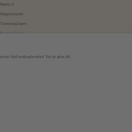
Name It
Magnettavle
Termotøj børn
Regntøj børn
Joha
Mushie
epter fuld weboplevelse" for at give dit