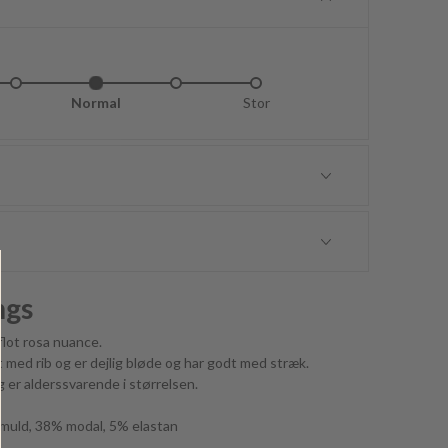
idt lille
Normal
Lidt stor
Stor
ngs
flot rosa nuance.
 med rib og er dejlig bløde og har godt med stræk.
 er alderssvarende i størrelsen.
omuld, 38% modal, 5% elastan