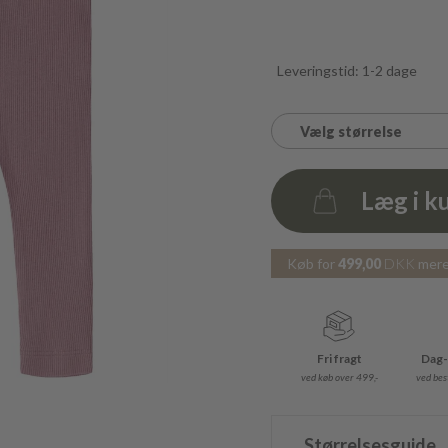
Leveringstid: 1-2 dage
Vælg størrelse
Læg i k
Antal
Køb for
499,00
DKK
mere 
Fri fragt
Dag-
ved køb over 499,-
ved best
Størrelsesguide