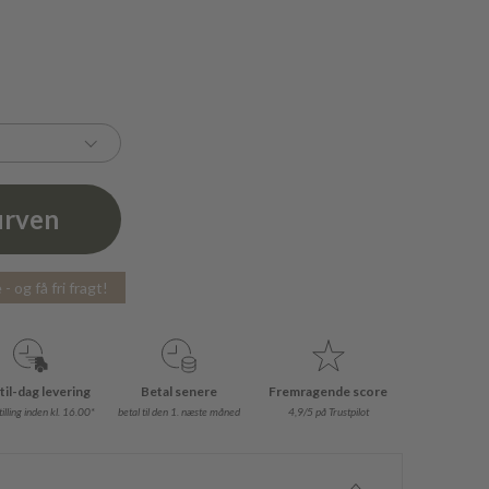
urven
- og få fri fragt!
til-dag levering
Betal senere
Fremragende score
illing inden kl. 16.00*
betal til den 1. næste måned
4,9/5 på Trustpilot