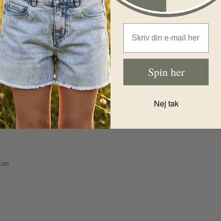
Nu
59,00
DKK
Nu
47,00
Email Address
Spin her
Nej tak
tan