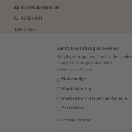
info@babyriget.dk
42 42 80 01
Telefontid:
Man-Fre: 09:00-16:00
Adresse:
Samtykke til brug af cookies
Nybovej 19
BabyRiget bruger cookies til at indsamle s
7500 Holstebro
samtykke til brugen af cookies.
Læs mere om cookies her
BabyRiget
CVR 40757295
Nødvendige
Markedsføring
Markedsføring label Funktionelle
Statistiske
Vis cookie detaljer