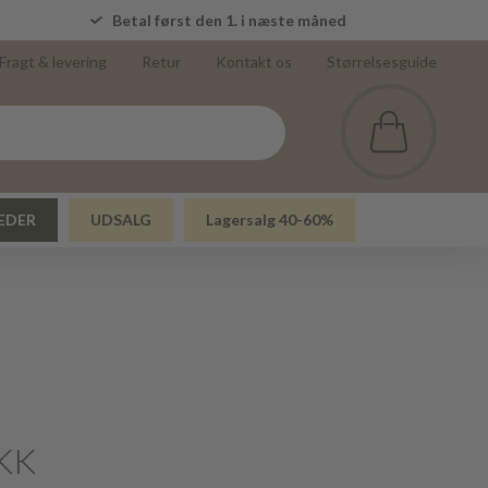
5
Betal først den 1. i næste måned
Fragt & levering
Retur
Kontakt os
Størrelsesguide
EDER
UDSALG
Lagersalg 40-60%
KK