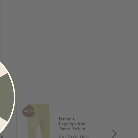
-41%
-40%
Name It
Leggings Kab
Pastel Yellow
KK
Før
79,00
DKK