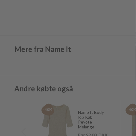
Mere fra Name It
Andre købte også
-40%
-40
Name It Body
Rib Kab
Peyote
Melange
Før
99,00
DKK