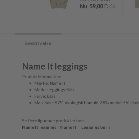
Nu
59,00
DKK
Beskrivelse
Name It leggings
Produktinformation:
Mærke: Name It
Model: leggings Kab
Farve: Lilas
Materiale: 57% økologisk bomuld, 38% modal, 5% elas
Se flere lignende produkter her:
Name It leggings
Name It
Leggings børn