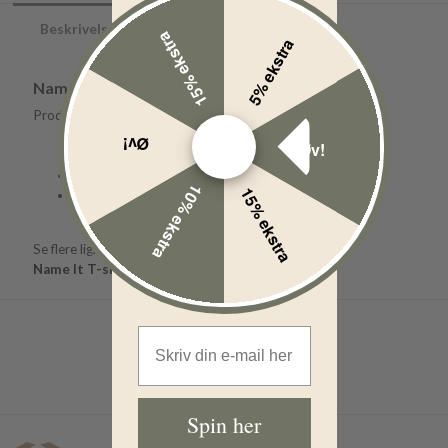
Beskrivelse
15% ekstra
5% ekstra
Name It T-shirt
Produktinformation
Mærke: Name It
Øv!
Øv!
Model: T-shirt
Farve: blå
10% ekstra
15% ekstra
Materiale: 100% økologisk bomuld
Se flere lignende produkter her:
Name It T-shirt
Name It
T-shirts børn
Email Address
Spin her