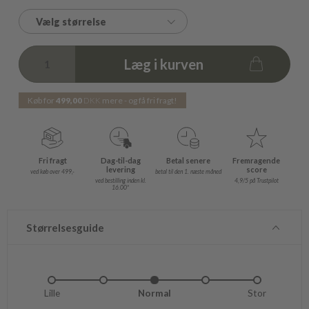
Vælg størrelse
Læg i kurven
Køb for
499,00
DKK
mere - og få fri fragt!
Fri fragt
Dag-til-dag
Betal senere
Fremragende
levering
score
ved køb over 499,-
betal til den 1. næste måned
ved bestilling inden kl.
4,9/5 på Trustpilot
16.00*
Størrelsesguide
Lille
Lidt lille
Normal
Lidt stor
Stor