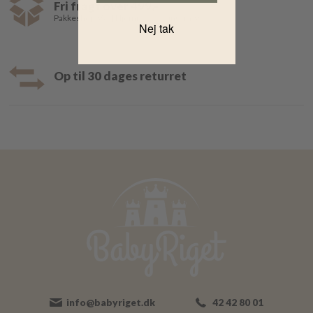
Fri fragt over 499,-
Pakkeshop 35,- | Hjemmelevering fra 39,-
Nej tak
Op til 30 dages returret
info@babyriget.dk
42 42 80 01