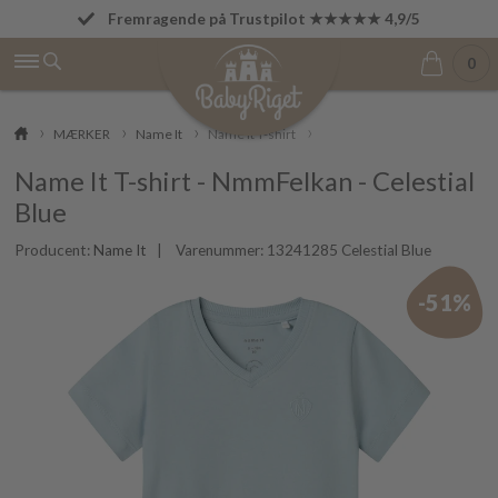
Fremragende på Trustpilot ★★★★★ 4,9/5
Fri fragt fra 499 kr.
0
MÆRKER
Name It
Name It T-shirt
Name It T-shirt - NmmFelkan - Celestial
Blue
Producent:
Name It
| Varenummer:
13241285 Celestial Blue
-51%