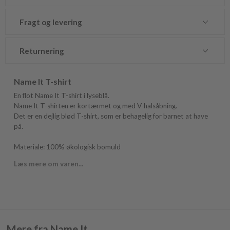
Fragt og levering
Returnering
Name It T-shirt
En flot Name It T-shirt i lyseblå.
Name It T-shirten er kortærmet og med V-halsåbning.
Det er en dejlig blød T-shirt, som er behagelig for barnet at have
på.
Materiale: 100% økologisk bomuld
Læs mere om varen...
Mere fra Name It