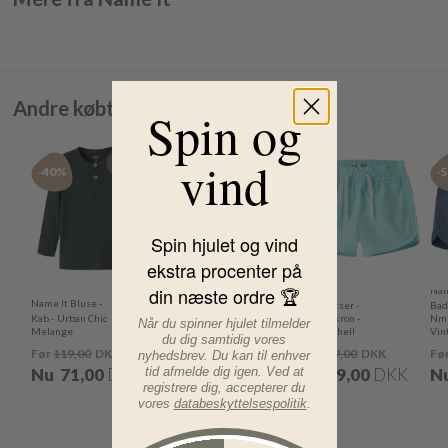
Andre købte også
Spin og
vind
-40%
-51%
-50%
-
Spin hjulet og vind
ekstra procenter på
din næste ordre 🏆
Name It
Nam
Name It Bluse -
Name It T-shirt -
Badebukser -
Bad
Kab - Urban Chic
NmmFopz -
NmmZakron -
Nmm
Når du spinner hjulet tilmelder
Melange
Chateau Gray
Limpet Shell
Vin
du dig samtidig vores
Før
119,00
DKK
Før
89,00
DKK
Før
119,00
DKK
Fø
nyhedsbrev. Du kan til enhver
Nu
71,00
DKK
Nu
44,00
DKK
Nu
59,00
DKK
N
tid afmelde dig igen. Ved at
registrere dig, accepterer du
vores
databeskyttelsespolitik
.