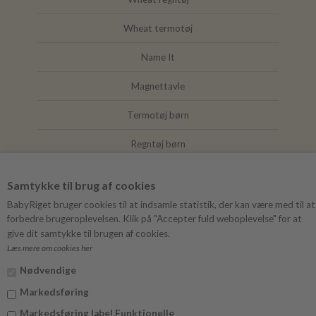
Wheat termotøj
Name It
Magnettavle
Termotøj børn
Regntøj børn
Joha
Samtykke til brug af cookies
Mushie
BabyRiget bruger cookies til at indsamle statistik, der kan være med til at
forbedre brugeroplevelsen. Klik på "Accepter fuld weboplevelse" for at
give dit samtykke til brugen af cookies.
Læs mere om cookies her
FØLG BABYRIGET
Nødvendige
Instagram
Markedsføring
Facebook
Markedsføring label Funktionelle