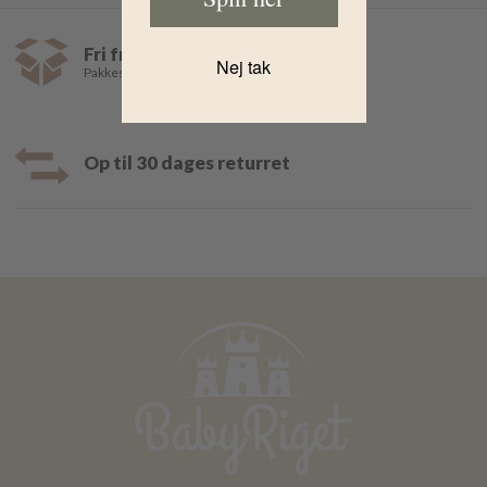
Fri fragt over 499,-
Nej tak
Pakkeshop 35,- | Hjemmelevering fra 39,-
Op til 30 dages returret