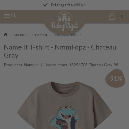
Dag-til-dag levering
Fri fragt fra 499 kr.
0
MÆRKER
Name It
Name It T-shirt
Name It T-shirt - NmmFopz - Chateau
Gray
Producent:
Name It
| Varenummer:
13254708 Chateau Gray-98
-51%