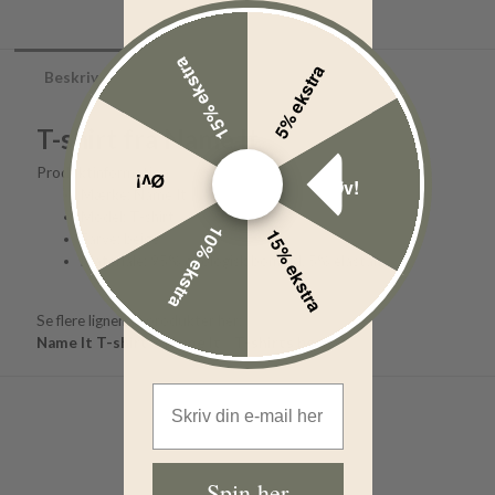
15% ekstra
5% ekstra
Beskrivelse
T-shirt fra Name It
Produktinformation
Øv!
Øv!
Mærke: Name It
Model: T-shirt
10% ekstra
15% ekstra
Farve: beige
Materiale: 95% økologisk bomuld, 5% elastan
Se flere lignende produkter her:
Name It T-shirt
Name It
T-shirts børn
Email Address
Spin her