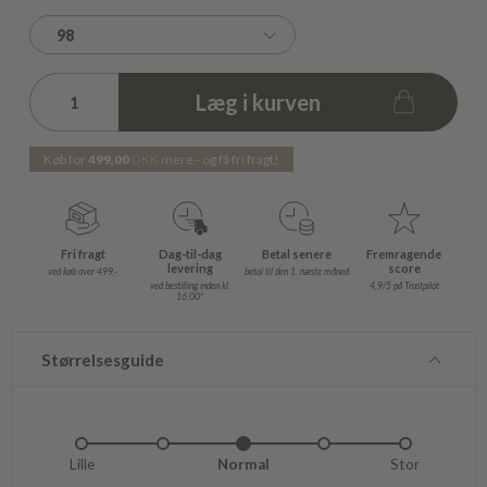
98
Læg i kurven
Køb for
499,00
DKK
mere - og få fri fragt!
Fri fragt
Dag-til-dag
Betal senere
Fremragende
levering
score
ved køb over 499,-
betal til den 1. næste måned
ved bestilling inden kl.
4,9/5 på Trustpilot
16.00*
Størrelsesguide
Lille
Lidt lille
Normal
Lidt stor
Stor