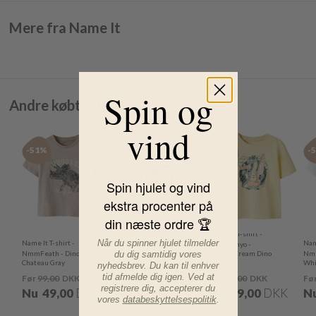
Mere fra Name It
Spin og
Andre købte også
vind
-51%
-51%
-51%
-
Spin hjulet og vind
ekstra procenter på
din næste ordre 🏆
Name It T-shirt -
Name It T-shirt -
Når du spinner hjulet tilmelder
Name It T-shirt -
Name
NmmVanyo -
NmmVanyo -
du dig samtidig vores
NmmFeath - Dino -
Chateau Gray
Double Cream Dino
Nmm
Chateau Gray
Monster Shark
Surf
Whi
nyhedsbrev. Du kan til enhver
tid afmelde dig igen. Ved at
Før
99,00
DKK
Før
99,00
DKK
Før
99,00
DKK
Fø
registrere dig, accepterer du
Nu
49,00
DKK
Nu
49,00
DKK
Nu
49,00
DKK
N
vores
databeskyttelsespolitik
.