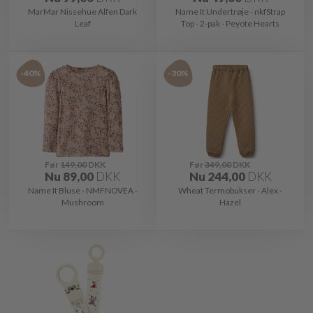
MarMar Nissehue Alfen Dark
Name It Undertrøje - nkfStrap
Leaf
Top - 2-pak - Peyote Hearts
-40%
-30%
Før
149,00
DKK
Før
349,00
DKK
Nu
89,00
DKK
Nu
244,00
DKK
Name It Bluse - NMFNOVEA -
Wheat Termobukser - Alex -
Mushroom
Hazel