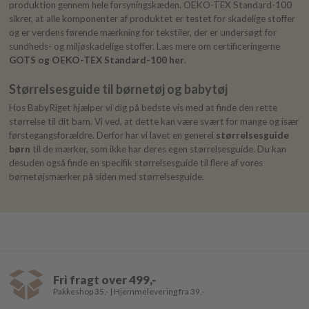
produktion gennem hele forsyningskæden. OEKO-TEX Standard-100
sikrer, at alle komponenter af produktet er testet for skadelige stoffer
og er verdens førende mærkning for tekstiler, der er undersøgt for
sundheds- og miljøskadelige stoffer. Læs mere om certificeringerne
GOTS og OEKO-TEX Standard-100 her
.
Størrelsesguide til børnetøj og babytøj
Hos BabyRiget hjælper vi dig på bedste vis med at finde den rette
størrelse til dit barn. Vi ved, at dette kan være svært for mange og især
førstegangsforældre. Derfor har vi lavet en generel
størrelsesguide
børn
til de mærker, som ikke har deres egen størrelsesguide. Du kan
desuden også finde en specifik størrelsesguide til flere af vores
børnetøjsmærker på siden med størrelsesguide.
Fri fragt over 499,-
Pakkeshop 35,- | Hjemmelevering fra 39,-