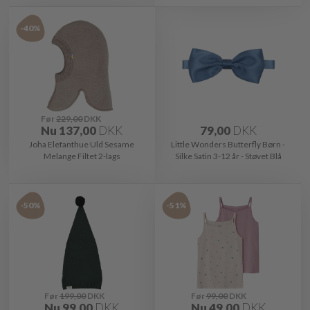
-40%
Før
229,00
DKK
Nu
137,00
DKK
79,00
DKK
Joha Elefanthue Uld Sesame
Little Wonders Butterfly Børn -
Melange Filtet 2-lags
Silke Satin 3-12 år - Støvet Blå
-50%
-51%
Før
199,00
DKK
Før
99,00
DKK
Nu
99,00
DKK
Nu
49,00
DKK