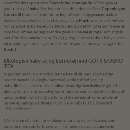
kendt for deres populære
Thats Mine ammepude
. Vi har også et
godt udvalg af
babylifte
, hvor du blandt andet kan få en
Copenhagen
Colors lift
, som er kendt for sin høje sikkerhed og gennemtænkte
design. Derudover har vi et stort udvalg fra
Mushie
, som laver virkelig
flot og praktisk børneservice. Noget af udstyret får også mor glæde af,
som f.eks.
ammeindlæg
eller den geniale
Haakaa pumpe
, som er guld
værd for den ammende mor. En vigtig ting, som har reddet babysøvnen
og dagligdagen for mange forældre er de gode barnevognsvuggere fra
Rockit
.
Økologisk babytøj og børnetøj med GOTS & OEKO-
TEX
Vi gør det let for dig at købe det bedste til dit barn. Og med det
bedste mener vi økologisk børnetøj, økologisk babytøj og
babytilbehør, som er uden sundhedsskadelige kemikalier. Vi går efter
økologiske, rene og bæredygtige produkter, som er blevet produceret
under ordentlige forhold. Derfor er størstedelen af vores udvalg af
børnetøj, babytøj og tilbehør GOTS eller OEKO-TEX Standard-
100 certificeret.
GOTS er en standard for økologiske fibre og en certificering, som
garanterer dig som forbruger en miljømæssig og socialt ansvarlig