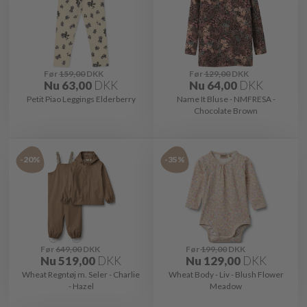
Før
159,00
DKK
Før
129,00
DKK
Nu
63,00
DKK
Nu
64,00
DKK
Petit Piao Leggings Elderberry
Name It Bluse - NMFRESA -
Chocolate Brown
-20%
-35%
Før
649,00
DKK
Før
199,00
DKK
Nu
519,00
DKK
Nu
129,00
DKK
Wheat Regntøj m. Seler - Charlie
Wheat Body - Liv - Blush Flower
- Hazel
Meadow