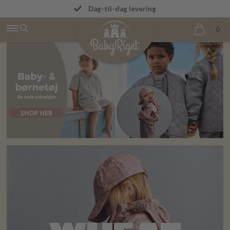
Dag-til-dag levering
Fri fragt fra 499 kr.
0