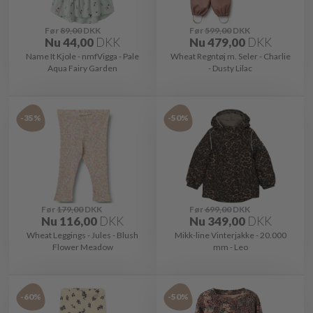
Før
89,00
DKK
Før
599,00
DKK
Nu
44,00
DKK
Nu
479,00
DKK
Name It Kjole - nmfVigga - Pale
Wheat Regntøj m. Seler - Charlie
Aqua Fairy Garden
- Dusty Lilac
-35%
-50%
Før
179,00
DKK
Før
699,00
DKK
Nu
116,00
DKK
Nu
349,00
DKK
Wheat Leggings - Jules - Blush
Mikk-line Vinterjakke - 20.000
Flower Meadow
mm - Leo
-60%
-50%