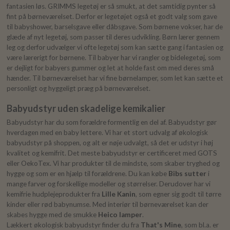
fantasien løs. GRIMMS legetøj er så smukt, at det samtidig pynter så
fint på børneværelset. Derfor er legetøjet også et godt valg som gave
til babyshower, barselsgave eller dåbsgave. Som børnene vokser, har de
glæde af nyt legetøj, som passer til deres udvikling. Børn lærer gennem
leg og derfor udvælger vi ofte legetøj som kan sætte gang i fantasien og
være lærerigt for børnene. Til babyer har vi rangler og bidelegetøj, som
er dejligt for babyers gummer og let at holde fast om med deres små
hænder. Til børneværelset har vi fine børnelamper, som let kan sætte et
personligt og hyggeligt præg på børneværelset.
Babyudstyr uden skadelige kemikalier
Babyudstyr har du som forældre formentlig en del af. Babyudstyr gør
hverdagen med en baby lettere. Vi har et stort udvalg af økologisk
babyudstyr på shoppen, og alt er nøje udvalgt, så det er udstyr i høj
kvalitet og kemifrit. Det meste babyudstyr er certificeret med GOTS
eller OekoTex. Vi har produkter til de mindste, som skaber tryghed og
hygge og som er en hjælp til forældrene. Du kan købe
Bibs sutter
i
mange farver og forskellige modeller og størrelser. Derudover har vi
kemifrie hudplejeprodukter fra
Lille Kanin
, som egner sig godt til tørre
kinder eller rød babynumse. Med interiør til børneværelset kan der
skabes hygge med de smukke
Heico lamper
.
Lækkert økologisk babyudstyr finder du fra
That's Mine
, som bl.a. er