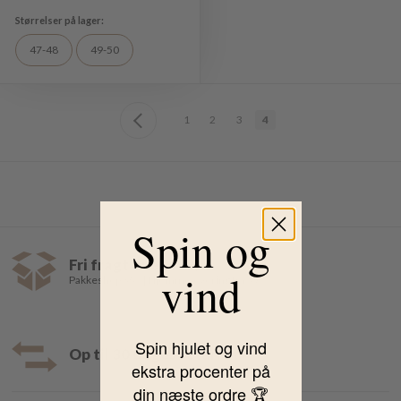
47-48
49-50
1
2
3
4
Spin og
Fri fragt over 499,-
vind
Pakkeshop 35,- | Hjemmelevering fra 39,-
Spin hjulet og vind
Op til 30 dages returret
ekstra procenter på
din næste ordre 🏆