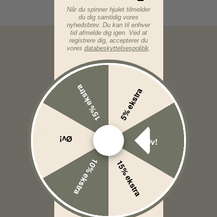
Når du spinner hjulet tilmelder
du dig samtidig vores
nyhedsbrev. Du kan til enhver
tid afmelde dig igen. Ved at
registrere dig, accepterer du
vores
databeskyttelsespolitik
.
15% ekstra
5% ekstra
info@babyriget.dk
42 42 80 01
Øv!
Øv!
Telefontid:
Man-Fre: 09:00-16:00
10% ekstra
15% ekstra
Adresse:
Nybovej 19
7500 Holstebro
BabyRiget