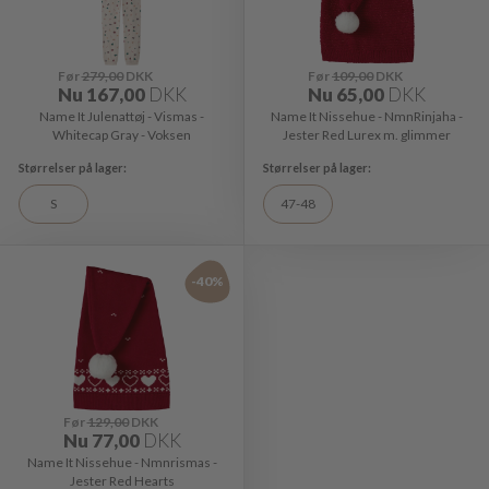
Før
279,00
DKK
Før
109,00
DKK
Nu
167,00
DKK
Nu
65,00
DKK
Name It Julenattøj - Vismas -
Name It Nissehue - NmnRinjaha -
Whitecap Gray - Voksen
Jester Red Lurex m. glimmer
S
47-48
-40%
Før
129,00
DKK
Nu
77,00
DKK
Name It Nissehue - Nmnrismas -
Jester Red Hearts