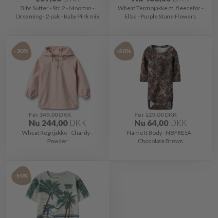
Bibs Sutter - Str. 2 - Moomin -
Wheat Termojakke m. fleecefor -
Dreaming - 2-pak - Baby Pink mix
Ellas - Purple Stone Flowers
-30%
-50%
Før
349,00
DKK
Før
129,00
DKK
Nu
244,00
DKK
Nu
64,00
DKK
Wheat Regnjakke - Chardy -
Name It Body - NBFRESA -
Powder
Chocolate Brown
-50%