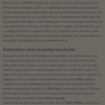
fantasien løs. GRIMMS legetøj er så smukt, at det samtidig pynter så
fint på børneværelset. Derfor er legetøjet også et godt valg som gave
til babyshower, barselsgave eller dåbsgave. Som børnene vokser, har de
glæde af nyt legetøj, som passer til deres udvikling. Børn lærer gennem
leg og derfor udvælger vi ofte legetøj som kan sætte gang i fantasien og
være lærerigt for børnene. Til babyer har vi rangler og bidelegetøj, som
er dejligt for babyers gummer og let at holde fast om med deres små
hænder. Til børneværelset har vi fine børnelamper, som let kan sætte et
personligt og hyggeligt præg på børneværelset.
Babyudstyr uden skadelige kemikalier
Babyudstyr har du som forældre formentlig en del af. Babyudstyr gør
hverdagen med en baby lettere. Vi har et stort udvalg af økologisk
babyudstyr på shoppen, og alt er nøje udvalgt, så det er udstyr i høj
kvalitet og kemifrit. Det meste babyudstyr er certificeret med GOTS
eller OekoTex. Vi har produkter til de mindste, som skaber tryghed og
hygge og som er en hjælp til forældrene. Du kan købe
Bibs sutter
i
mange farver og forskellige modeller og størrelser. Derudover har vi
kemifrie hudplejeprodukter fra
Lille Kanin
, som egner sig godt til tørre
kinder eller rød babynumse. Med interiør til børneværelset kan der
skabes hygge med de smukke
Heico lamper
.
Lækkert økologisk babyudstyr finder du fra
That's Mine
, som bl.a. er