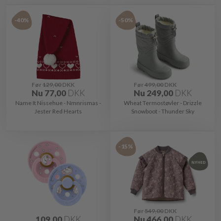
-40%
-50%
Før
129,00
DKK
Før
499,00
DKK
Nu
77,00
DKK
Nu
249,00
DKK
Name It Nissehue - Nmnrismas -
Wheat Termostøvler - Drizzle
Jester Red Hearts
Snowboot - Thunder Sky
-15%
Før
549,00
DKK
109,00
DKK
Nu
466,00
DKK