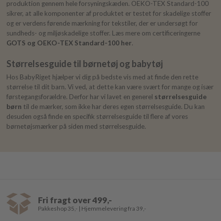
produktion gennem hele forsyningskæden. OEKO-TEX Standard-100
sikrer, at alle komponenter af produktet er testet for skadelige stoffer
og er verdens førende mærkning for tekstiler, der er undersøgt for
sundheds- og miljøskadelige stoffer. Læs mere om certificeringerne
GOTS og OEKO-TEX Standard-100 her
.
Størrelsesguide til børnetøj og babytøj
Hos BabyRiget hjælper vi dig på bedste vis med at finde den rette
størrelse til dit barn. Vi ved, at dette kan være svært for mange og især
førstegangsforældre. Derfor har vi lavet en generel
størrelsesguide
børn
til de mærker, som ikke har deres egen størrelsesguide. Du kan
desuden også finde en specifik størrelsesguide til flere af vores
børnetøjsmærker på siden med størrelsesguide.
Fri fragt over 499,-
Pakkeshop 35,- | Hjemmelevering fra 39,-