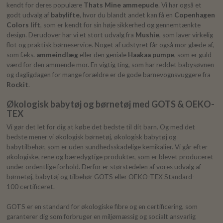
kendt for deres populære
Thats Mine ammepude
. Vi har også et
godt udvalg af
babylifte
, hvor du blandt andet kan få en
Copenhagen
Colors lift
, som er kendt for sin høje sikkerhed og gennemtænkte
design. Derudover har vi et stort udvalg fra
Mushie
, som laver virkelig
flot og praktisk børneservice. Noget af udstyret får også mor glæde af,
som f.eks.
ammeindlæg
eller den geniale
Haakaa pumpe
, som er guld
værd for den ammende mor. En vigtig ting, som har reddet babysøvnen
og dagligdagen for mange forældre er de gode barnevognsvuggere fra
Rockit
.
Økologisk babytøj og børnetøj med GOTS & OEKO-
TEX
Vi gør det let for dig at købe det bedste til dit barn. Og med det
bedste mener vi økologisk børnetøj, økologisk babytøj og
babytilbehør, som er uden sundhedsskadelige kemikalier. Vi går efter
økologiske, rene og bæredygtige produkter, som er blevet produceret
under ordentlige forhold. Derfor er størstedelen af vores udvalg af
børnetøj, babytøj og tilbehør GOTS eller OEKO-TEX Standard-
100 certificeret.
GOTS er en standard for økologiske fibre og en certificering, som
garanterer dig som forbruger en miljømæssig og socialt ansvarlig