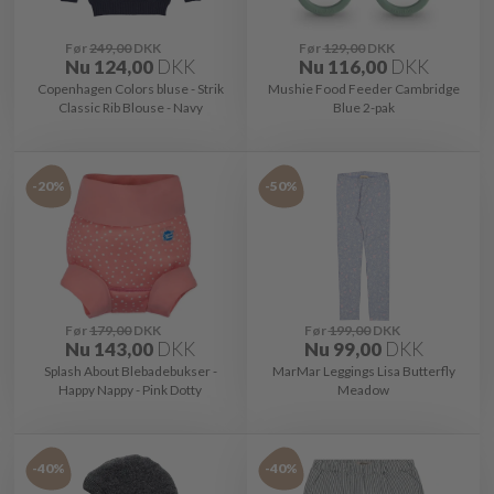
Før
249,00
DKK
Før
129,00
DKK
Nu
124,00
DKK
Nu
116,00
DKK
Copenhagen Colors bluse - Strik
Mushie Food Feeder Cambridge
Classic Rib Blouse - Navy
Blue 2-pak
-20%
-50%
Før
179,00
DKK
Før
199,00
DKK
Nu
143,00
DKK
Nu
99,00
DKK
Splash About Blebadebukser -
MarMar Leggings Lisa Butterfly
Happy Nappy - Pink Dotty
Meadow
-40%
-40%