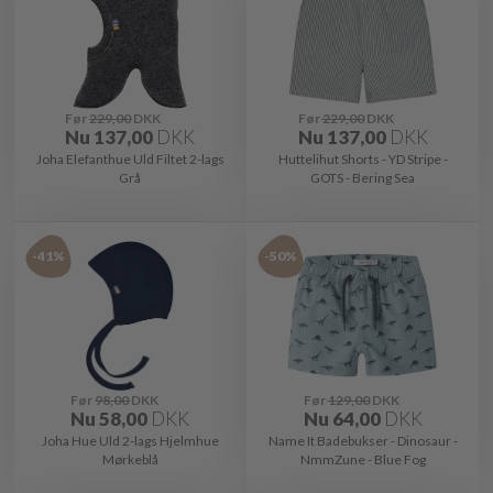
Før
229,00
DKK
Før
229,00
DKK
Nu
137,00
DKK
Nu
137,00
DKK
Joha Elefanthue Uld Filtet 2-lags
Huttelihut Shorts - YD Stripe -
Grå
GOTS - Bering Sea
-41%
-50%
Før
98,00
DKK
Før
129,00
DKK
Nu
58,00
DKK
Nu
64,00
DKK
Joha Hue Uld 2-lags Hjelmhue
Name It Badebukser - Dinosaur -
Mørkeblå
NmmZune - Blue Fog