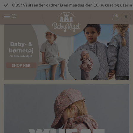
OBS! Vi afsender ordrer igen mandag den 10. august pga. ferie
Betal først den 1. i næste måned
0