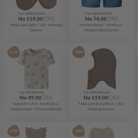
Før
149,00
DKK
Før
149,00
DKK
Nu
119,00
DKK
Nu
74,00
DKK
Mikk-Line Luffer - Uld - Melange
Name It Shorts - NmfRose -
Denver
Medium Blue Denim
-51%
-40%
Før
99,00
DKK
Før
199,00
DKK
Nu
49,00
DKK
Nu
119,00
DKK
Name It T-shirt - NmfFjalisa -
Mikk-Line Elefanthue - Uld -
Enhjørninger - Peyote Melange
Melange Denver
-50%
-40%