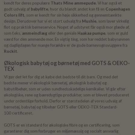
kendt for deres populære
Thats Mine ammepude
. Vi har også et
godt udvalg af
babylifte
, hvor du blandt andet kan få en
Copenhagen
Colors lift
, som er kendt for sin høje sikkerhed og gennemtænkte
design. Derudover har vi et stort udvalg fra
Mushie
, som laver virkelig
flot og praktisk børneservice. Noget af udstyret får også mor glæde af,
som f.eks.
ammeindlæg
eller den geniale
Haakaa pumpe
, som er guld
værd for den ammende mor. En vigtig ting, som har reddet babysøvnen
og dagligdagen for mange forældre er de gode barnevognsvuggere fra
Rockit
.
Økologisk babytøj og børnetøj med GOTS & OEKO-
TEX
Vi gør det let for dig at købe det bedste til dit barn. Og med det
bedste mener vi økologisk børnetøj, økologisk babytøj og
babytilbehør, som er uden sundhedsskadelige kemikalier. Vi går efter
økologiske, rene og bæredygtige produkter, som er blevet produceret
under ordentlige forhold. Derfor er størstedelen af vores udvalg af
børnetøj, babytøj og tilbehør GOTS eller OEKO-TEX Standard-
100 certificeret.
GOTS er en standard for økologiske fibre og en certificering, som
garanterer dig som forbruger en miljømæssig og socialt ansvarlig