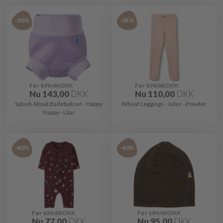
-20%
-35%
Før
179,00
DKK
Før
170,00
DKK
Nu
143,00
DKK
Nu
110,00
DKK
Splash About Badebukser - Happy
Wheat Leggings - Jules - Powder
Nappy - Lilac
-40%
-40%
Før
129,00
DKK
Før
159,00
DKK
Nu
77,00
DKK
Nu
95,00
DKK