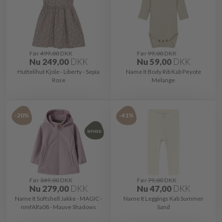
Før
499,00
DKK
Før
99,00
DKK
Nu
249,00
DKK
Nu
59,00
DKK
Huttelihut Kjole - Liberty - Sepia
Name It Body Rib Kab Peyote
Rose
Melange
-20%
-41%
Før
349,00
DKK
Før
79,00
DKK
Nu
279,00
DKK
Nu
47,00
DKK
Name It Softshell Jakke - MAGIC -
Name It Leggings Kab Summer
nmfAlfa08 - Mauve Shadows
Sand