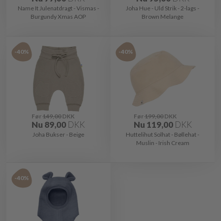
Name It Julenatdragt - Vismas -
Joha Hue - Uld Strik - 2-lags -
Burgundy Xmas AOP
Brown Melange
-40%
-40%
Før
149,00
DKK
Før
199,00
DKK
Nu
89,00
DKK
Nu
119,00
DKK
Joha Bukser - Beige
Huttelihut Solhat - Bøllehat -
Muslin - Irish Cream
-40%