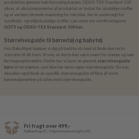
produktion gennem hele forsyningskæden. OEKO-TEX Standard-100
sikrer, at alle komponenter af produktet er testet for skadelige stoffer
og er verdens førende mærkning for tekstiler, der er undersøgt for
sundheds- og miljøskadelige stoffer. Læs mere om certificeringerne
GOTS og OEKO-TEX Standard-100 her
.
Størrelsesguide til børnetøj og babytøj
Hos BabyRiget hjælper vi dig på bedste vis med at finde den rette
størrelse til dit barn. Vi ved, at dette kan være svært for mange og især
førstegangsforældre. Derfor har vi lavet en generel
størrelsesguide
børn
til de mærker, som ikke har deres egen størrelsesguide. Du kan
desuden også finde en specifik størrelsesguide til flere af vores
børnetøjsmærker på siden med størrelsesguide.
Fri fragt over 499,-
Pakkeshop 35,- | Hjemmelevering fra 39,-