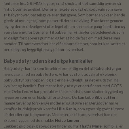
fantasien løs. GRIMMS legetøj er så smukt, at det samtidig pynter så
fint på børneværelset. Derfor er legetøjet også et godt valg som gave
til babyshower, barselsgave eller dåbsgave. Som børnene vokser, har de
glæde af nyt legetøj, som passer til deres udvikling. Børn lærer gennem
leg og derfor udvælger vi ofte legetøj som kan sætte gang i fantasien og
være lærerigt for børnene. Til babyer har vi rangler og bidelegetøj, som
er dejligt for babyers gummer og let at holde fast om med deres små
hænder. Til børneværelset har vi fine børnelamper, som let kan sætte et
personligt og hyggeligt præg på børneværelset.
Babyudstyr uden skadelige kemikalier
Babyudstyr har du som forældre formentlig en del af. Babyudstyr gør
hverdagen med en baby lettere. Vi har et stort udvalg af økologisk
babyudstyr på shoppen, og alt er nøje udvalgt, så det er udstyr i høj
kvalitet og kemifrit. Det meste babyudstyr er certificeret med GOTS
eller OekoTex. Vi har produkter til de mindste, som skaber tryghed og
hygge og som er en hjælp til forældrene. Du kan købe
Bibs sutter
i
mange farver og forskellige modeller og størrelser. Derudover har vi
kemifrie hudplejeprodukter fra
Lille Kanin
, som egner sig godt til tørre
kinder eller rød babynumse. Med interiør til børneværelset kan der
skabes hygge med de smukke
Heico lamper
.
Lækkert økologisk babyudstyr finder du fra
That's Mine
, som bl.a. er