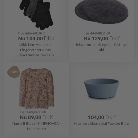
Før
149,00
DKK
Før
149,00
DKK
Nu
104,00
DKK
Nu
129,00
DKK
Mikk-Line Handsker -
Joha ammeindlæg uld - Grå - tyk
Fingervanter 3-pak -
uld
Black/Antrazite/Black
-40%
Før
149,00
DKK
Nu
89,00
DKK
104,00
DKK
Name It Bluse - NMFNOVEA -
Mushie silikoneskål Powder Blue
Mushroom