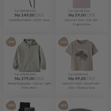
Før
249,00
DKK
Før
119,00
DKK
Nu
149,00
DKK
Nu
59,00
DKK
Huttelihut Solhat - UV20 - Navy
Name It T-shirt - Kab - Rib -
Fragrant Lilac
-30%
-51%
Før
399,00
DKK
Før
99,00
DKK
Nu
279,00
DKK
Nu
49,00
DKK
Wheat Regnjakke - Chardy - Light
Name It T-shirt - NmmFeath -
Flint Letters
Dino - Chateau Gray
-30%
-13%