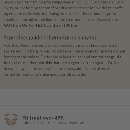
produktion gennem hele forsyningskæden. OEKO-TEX Standard-100
sikrer, at alle komponenter af produktet er testet for skadelige stoffer
og er verdens førende mærkning for tekstiler, der er undersøgt for
sundheds- og miljøskadelige stoffer. Læs mere om certificeringerne
GOTS og OEKO-TEX Standard-100 her
.
Størrelsesguide til børnetøj og babytøj
Hos BabyRiget hjælper vi dig på bedste vis med at finde den rette
størrelse til dit barn. Vi ved, at dette kan være svært for mange og især
førstegangsforældre. Derfor har vi lavet en generel
størrelsesguide
børn
til de mærker, som ikke har deres egen størrelsesguide. Du kan
desuden også finde en specifik størrelsesguide til flere af vores
børnetøjsmærker på siden med størrelsesguide.
Fri fragt over 499,-
Pakkeshop 35,- | Hjemmelevering fra 39,-