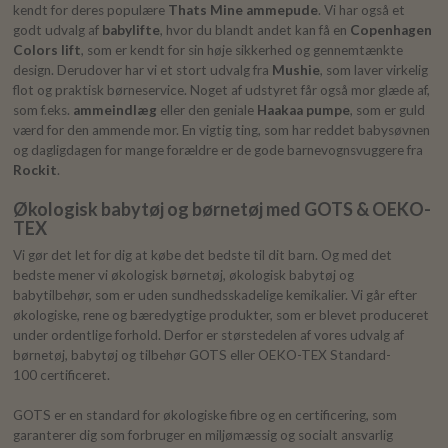
kendt for deres populære
Thats Mine ammepude
. Vi har også et
godt udvalg af
babylifte
, hvor du blandt andet kan få en
Copenhagen
Colors lift
, som er kendt for sin høje sikkerhed og gennemtænkte
design. Derudover har vi et stort udvalg fra
Mushie
, som laver virkelig
flot og praktisk børneservice. Noget af udstyret får også mor glæde af,
som f.eks.
ammeindlæg
eller den geniale
Haakaa pumpe
, som er guld
værd for den ammende mor. En vigtig ting, som har reddet babysøvnen
og dagligdagen for mange forældre er de gode barnevognsvuggere fra
Rockit
.
Økologisk babytøj og børnetøj med GOTS & OEKO-
TEX
Vi gør det let for dig at købe det bedste til dit barn. Og med det
bedste mener vi økologisk børnetøj, økologisk babytøj og
babytilbehør, som er uden sundhedsskadelige kemikalier. Vi går efter
økologiske, rene og bæredygtige produkter, som er blevet produceret
under ordentlige forhold. Derfor er størstedelen af vores udvalg af
børnetøj, babytøj og tilbehør GOTS eller OEKO-TEX Standard-
100 certificeret.
GOTS er en standard for økologiske fibre og en certificering, som
garanterer dig som forbruger en miljømæssig og socialt ansvarlig