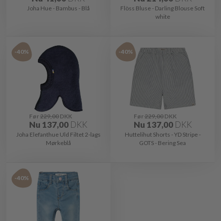
Joha Hue - Bambus - Blå
Flöss Bluse - Darling Blouse Soft
white
-40%
-40%
Før
229,00
DKK
Før
229,00
DKK
Nu
137,00
DKK
Nu
137,00
DKK
Joha Elefanthue Uld Filtet 2-lags
Huttelihut Shorts - YD Stripe -
Mørkeblå
GOTS - Bering Sea
-40%