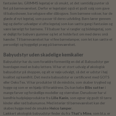
fantasien løs. GRIMMS legetøj er så smukt, at det samtidig pynter så
fint på børneværelset. Derfor er legetøjet også et godt valg som gave
til babyshower, barselsgave eller dåbsgave. Som børnene vokser, har de
glæde af nyt legetøj, som passer til deres udvikling. Børn lærer gennem
leg og derfor udvælger vi ofte legetøj som kan sætte gang i fantasien og
være lærerigt for børnene. Til babyer har vi rangler og bidelegetøj, som
er dejligt for babyers gummer og let at holde fast om med deres små
hænder. Til børneværelset har vi fine børnelamper, som let kan sætte et
personligt og hyggeligt præg på børneværelset.
Babyudstyr uden skadelige kemikalier
Babyudstyr har du som forældre formentlig en del af. Babyudstyr gør
hverdagen med en baby lettere. Vi har et stort udvalg af økologisk
babyudstyr på shoppen, og alt er nøje udvalgt, så det er udstyr i høj
kvalitet og kemifrit. Det meste babyudstyr er certificeret med GOTS
eller OekoTex. Vi har produkter til de mindste, som skaber tryghed og
hygge og som er en hjælp til forældrene. Du kan købe
Bibs sutter
i
mange farver og forskellige modeller og størrelser. Derudover har vi
kemifrie hudplejeprodukter fra
Lille Kanin
, som egner sig godt til tørre
kinder eller rød babynumse. Med interiør til børneværelset kan der
skabes hygge med de smukke
Heico lamper
.
Lækkert økologisk babyudstyr finder du fra
That's Mine
, som bl.a. er