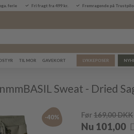
ga. ferie
Fri fragt fra 499 kr.
Fremragende på Trustpi
DSTYR
TIL MOR
GAVEKORT
LYKKEPOSER
NYH
- nmmBASIL Sweat - Dried Sa
Før
169,00
DKK
-40%
Nu
101,00