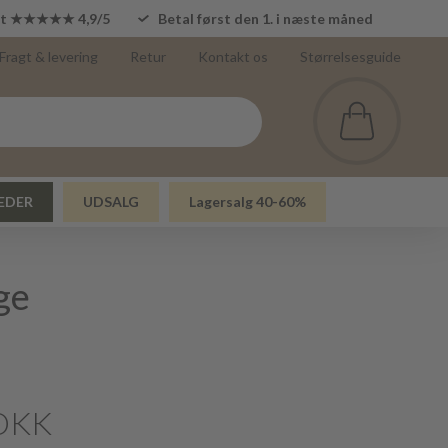
lot ★★★★★ 4,9/5
Betal først den 1. i næste måned
Fragt & levering
Retur
Kontakt os
Størrelsesguide
EDER
UDSALG
Lagersalg 40-60%
ge
DKK