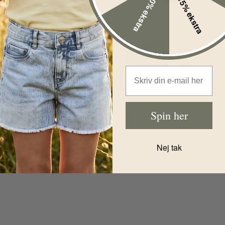
10% ekstra
15% ekstra
Name It T-
%
-51%
Name It
shirt -
Badebukser -
NmmFeath -
NmmZakron -
Dino - Vintag
Limpet Shell
Indigo
Email Address
Før
119,00
DKK
Før
99,00
D
Nu
59,00
DKK
Nu
49,00
Spin her
Nej tak