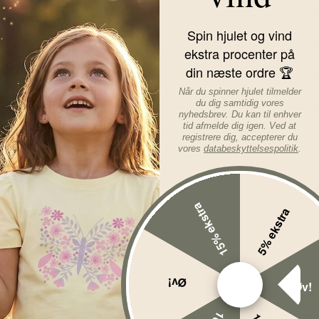
benåbningen er de med rib-e
Spin hjulet og vind
Det er nogle gode, behageli
ekstra procenter på
din næste ordre 🏆
Bukserne er med normal pas
Når du spinner hjulet tilmelder
Materiale: 95% økologisk bo
du dig samtidig vores
nyhedsbrev. Du kan til enhver
tid afmelde dig igen. Ved at
Læs mere om varen...
registrere dig, accepterer du
vores
databeskyttelsespolitik
.
15% ekstra
5% ekstra
Øv!
Øv!