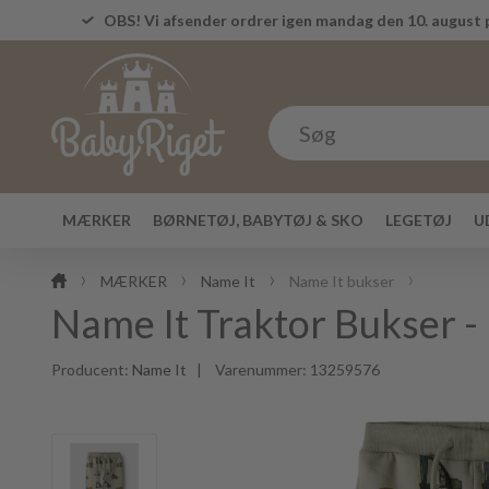
OBS! Vi afsender ordrer igen mandag den 10. august p
MÆRKER
BØRNETØJ, BABYTØJ & SKO
LEGETØJ
U
MÆRKER
Name It
Name It bukser
Name It Traktor Bukser 
Producent:
Name It
| Varenummer:
13259576