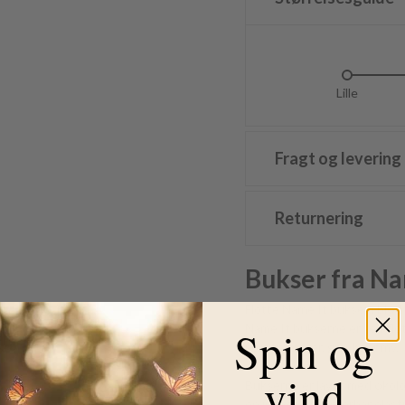
Lille
L
Fragt og levering
Returnering
Bukser fra Na
Flotte Name It bukser i blød 
Name It bukserne er i en flo
Spin og
som traktorer, gravkøer mv.
vind
Bukserne er lavet med økolog
en indvendig justerbar elastik