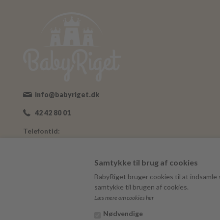
info@babyriget.dk
42 42 80 01
Telefontid:
Man-Fre: 09:00-16:00
Adresse:
Samtykke til brug af cookies
Nybovej 19
BabyRiget bruger cookies til at indsamle s
7500 Holstebro
samtykke til brugen af cookies.
Læs mere om cookies her
BabyRiget
CVR 40757295
Nødvendige