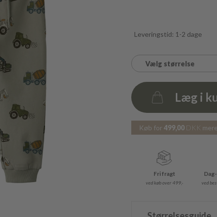
Leveringstid: 1-2 dage
Vælg størrelse
Læg i k
Antal
Køb for
499,00
DKK
mere 
Fri fragt
Dag-
ved køb over 499,-
ved best
Størrelsesguide