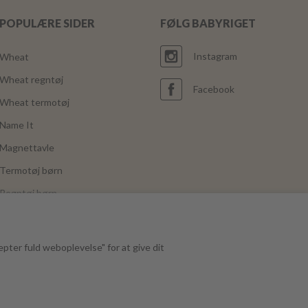
POPULÆRE SIDER
FØLG BABYRIGET
Instagram
Wheat
Wheat regntøj
Facebook
Wheat termotøj
Name It
Magnettavle
Termotøj børn
Regntøj børn
Joha
Mushie
epter fuld weboplevelse" for at give dit