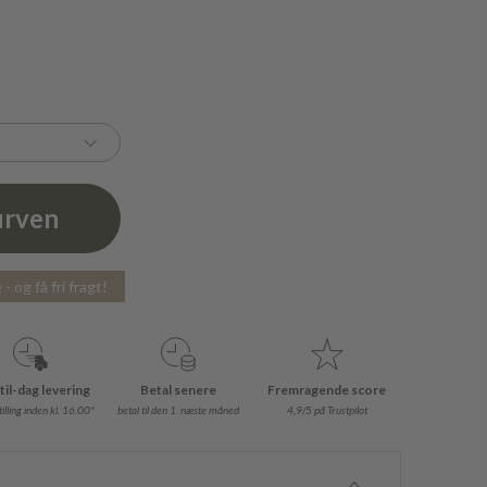
urven
- og få fri fragt!
til-dag levering
Betal senere
Fremragende score
illing inden kl. 16.00*
betal til den 1. næste måned
4,9/5 på Trustpilot