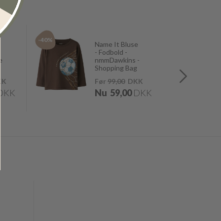
-40%
-40%
Name It Bluse
- Fodbold -
e
nmmDawkins -
Shopping Bag
KK
Før
99,00
DKK
DKK
Nu
59,00
DKK