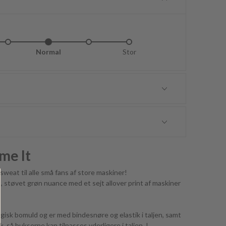
idt lille
Normal
Lidt stor
Stor
me It
sweat til alle små fans af store maskiner!
t, støvet grøn nuance med et sejt allover print af maskiner
isk bomuld og er med bindesnøre og elastik i taljen, samt
, så bukserne kan tilpasses yderligere i taljen. I