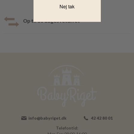
Nej tak
Op til 30 dages returret
info@babyriget.dk
42 42 80 01
Telefontid: