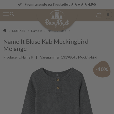
Fremragende på Trustpilot ★★★★★ 4,9/5
Fri fragt fra 499 kr.
0
MÆRKER
Name It
Name It bluse
Name It Bluse Kab Mockingbird
Melange
Producent:
Name It
| Varenummer:
13198045 Mockingbird
-40%