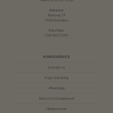
Man-Fre: 09:00-16:00
Adresse:
Nybovej 19
7500 Holstebro
BabyRiget
CVR 40757295
KUNDESERVICE
Kontakt os
Fragt & levering
Afhentning
Retur & fortrydelsesret
Hjælpecenter