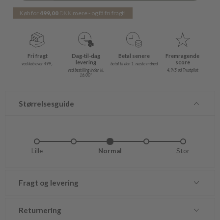
Køb for
499,00
DKK
mere - og få fri fragt!
Fri fragt
Dag-til-dag
Betal senere
Fremragende
levering
score
ved køb over 499,-
betal til den 1. næste måned
ved bestilling inden kl.
4,9/5 på Trustpilot
16.00*
Størrelsesguide
Lille
Lidt lille
Normal
Lidt stor
Stor
Fragt og levering
Returnering