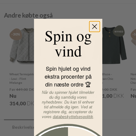
Andre købte også
Spin og
-30%
-40%
-40%
-
vind
Spin hjulet og vind
ekstra procenter på
Wheat Termojakke
Name It Bluse -
Name
Name It Bluse -
- Loui - Flint
Kab - Urban Chic
Nmm
din næste ordre 🏆
Melange
Kab - Blue Mirage
Melange
Cha
Før
449,00
DKK
Før
119,00
DKK
Før
119,00
DKK
Fø
Når du spinner hjulet tilmelder
Nu
Nu
71,00
DKK
Nu
71,00
DKK
N
du dig samtidig vores
nyhedsbrev. Du kan til enhver
314,00
DKK
tid afmelde dig igen. Ved at
registrere dig, accepterer du
vores
databeskyttelsespolitik
.
Beskrivelse