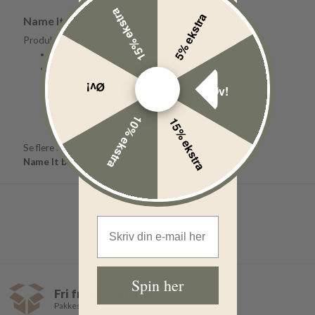
15% ekstra
5% ekstra
Name It bluse
Produktinformation
Mærke: Name It
Model: Rib Bluse Kab NOOS
Farve: mockingbird melange
Øv!
Øv!
Materiale: 57% økologisk bomuld, 38% modal, 5%
elastan
10% ekstra
15% ekstra
Se flere lignende produkter her:
Name It bluse
Name It
bluser
Email Address
Spin her
Fri fragt over 499,-
Pakkeshop 35,- | Hjemmelevering fra 39,-