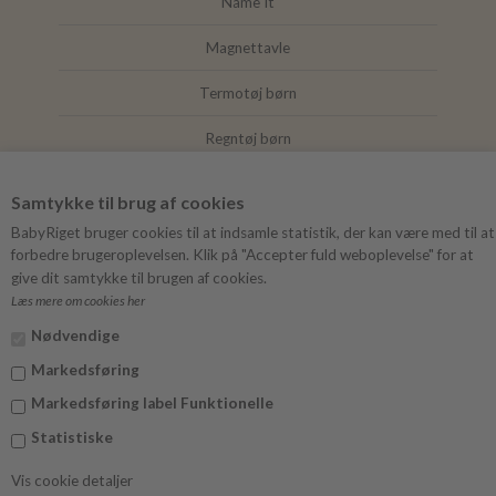
Name It
Magnettavle
Termotøj børn
Regntøj børn
Joha
Samtykke til brug af cookies
Mushie
BabyRiget bruger cookies til at indsamle statistik, der kan være med til at
forbedre brugeroplevelsen. Klik på "Accepter fuld weboplevelse" for at
give dit samtykke til brugen af cookies.
Læs mere om cookies her
FØLG BABYRIGET
Nødvendige
Instagram
Markedsføring
Facebook
Markedsføring label Funktionelle
Statistiske
Vis cookie detaljer