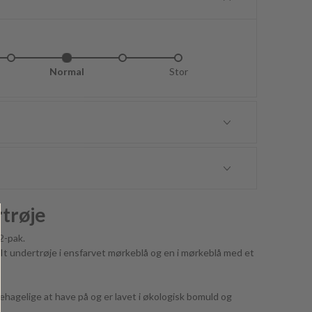
idt lille
Normal
Lidt stor
Stor
trøje
2-pak.
t undertrøje i ensfarvet mørkeblå og en i mørkeblå med et
hagelige at have på og er lavet i økologisk bomuld og