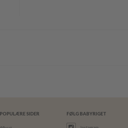
POPULÆRE SIDER
FØLG BABYRIGET
Instagram
Wheat