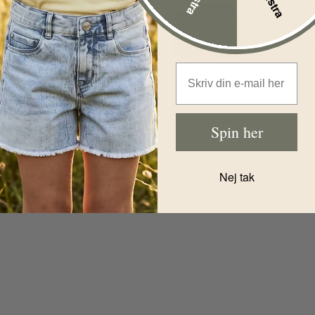
Name It
Name It
Badebukser -
Badebukser -
NmmZakron -
NmmZakron -
Limpet Shell
Vintage Indi
Før
119,00
DKK
Før
119,00
D
Email Address
Nu
59,00
DKK
Nu
59,00
Spin her
Nej tak