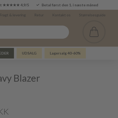
lot ★★★★★ 4,9/5
Betal først den 1. i næste måned
Fragt & levering
Retur
Kontakt os
Størrelsesguide
EDER
UDSALG
Lagersalg 40-60%
vy Blazer
KK