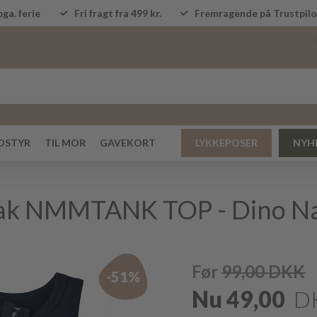
ga. ferie
Fri fragt fra 499 kr.
Fremragende på Trustpi
DSTYR
TIL MOR
GAVEKORT
LYKKEPOSER
NYH
-pak NMMTANK TOP - Dino Na
Før
99,00
DKK
-51%
Nu
49,00
D