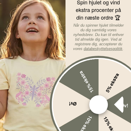
Spin hjulet og vind
Vi har også matchende underd
ekstra procenter på
din næste ordre 🏆
Materiale: 95% økologisk bo
Når du spinner hjulet tilmelder
Læs mere om varen...
du dig samtidig vores
nyhedsbrev. Du kan til enhver
tid afmelde dig igen. Ved at
registrere dig, accepterer du
vores
databeskyttelsespolitik
.
15% ekstra
5% ekstra
Øv!
Øv!
10% ekstra
15% ekstra
%
-50%