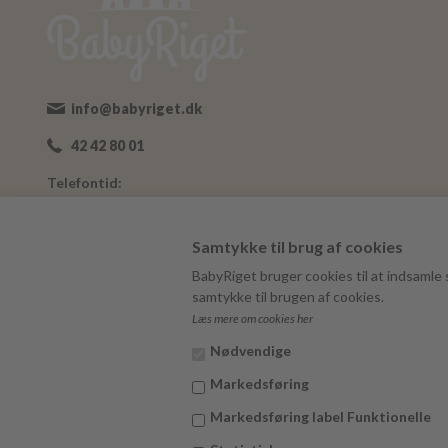
info@babyriget.dk
42 42 80 01
Telefontid:
Man-Fre: 09:00-16:00
Adresse:
Samtykke til brug af cookies
Nybovej 19
BabyRiget bruger cookies til at indsamle s
7500 Holstebro
samtykke til brugen af cookies.
Læs mere om cookies her
BabyRiget
CVR 40757295
Nødvendige
Markedsføring
Markedsføring label Funktionelle