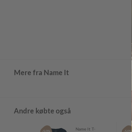
Mere fra Name It
Andre købte også
Name It T-
-50%
-50