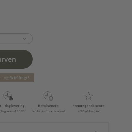
urven
- og få fri fragt!
til-dag levering
Betal senere
Fremragende score
illing inden kl. 16.00*
betal til den 1. næste måned
4,9/5 på Trustpilot