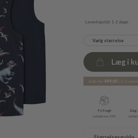
Leveringstid: 1-2 dage
Vælg størrelse
Læg i k
Antal
Køb for
499,00
DKK
mere 
Fri fragt
Dag-
ved køb over 499,-
ved best
Størrelsesguide