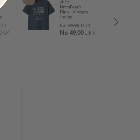
shirt -
NmmFeath -
Dino - Vintage
go
Indigo
KK
Før
99,00
DKK
DKK
Nu
49,00
DKK