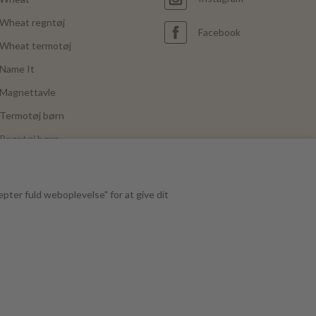
Wheat regntøj
Facebook
Wheat termotøj
Name It
Magnettavle
Termotøj børn
Regntøj børn
Joha
Mushie
epter fuld weboplevelse" for at give dit