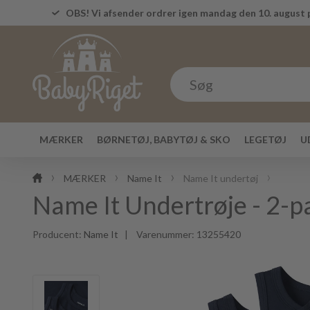
OBS! Vi afsender ordrer igen mandag den 10. august p
MÆRKER
BØRNETØJ, BABYTØJ & SKO
LEGETØJ
U
MÆRKER
Name It
Name It undertøj
Name It Undertrøje - 2
Producent:
Name It
| Varenummer:
13255420