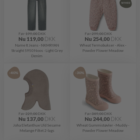
Før
199,00
DKK
Før
299,00
DKK
Nu
119,00
DKK
Nu
254,00
DKK
Name It Jeans - NKMRYAN
Wheat Termobukser - Alex -
Straight 5950 Noos - Light Grey
Powder Flower Meadow
Denim
-40%
-30%
Før
229,00
DKK
Før
349,00
DKK
Nu
137,00
DKK
Nu
244,00
DKK
Joha Elefanthue Uld Sesame
Wheat Gummistøvler - Muddy -
Melange Filtet 2-lags
Powder Flower Meadow