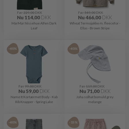
Før
229,00
DKK
Før
549,00
DKK
Nu
114,00
DKK
Nu
466,00
DKK
MarMar Nissehue Alfen Dark
Wheat Termojakke m. fleecefor -
Leaf
Ellas - Brown Stripe
-40%
-40%
Før
99,00
DKK
Før
119,00
DKK
Nu
59,00
DKK
Nu
71,00
DKK
Name It Kortærmet Body - Kab
Joha solhat bomuld grey
Rib Knapper - Spring Lake
melange
-40%
-15%