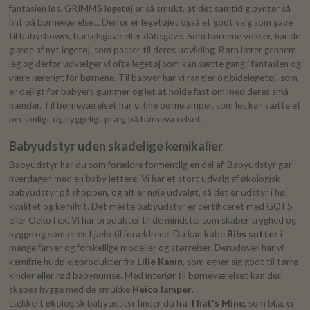
fantasien løs. GRIMMS legetøj er så smukt, at det samtidig pynter så
fint på børneværelset. Derfor er legetøjet også et godt valg som gave
til babyshower, barselsgave eller dåbsgave. Som børnene vokser, har de
glæde af nyt legetøj, som passer til deres udvikling. Børn lærer gennem
leg og derfor udvælger vi ofte legetøj som kan sætte gang i fantasien og
være lærerigt for børnene. Til babyer har vi rangler og bidelegetøj, som
er dejligt for babyers gummer og let at holde fast om med deres små
hænder. Til børneværelset har vi fine børnelamper, som let kan sætte et
personligt og hyggeligt præg på børneværelset.
Babyudstyr uden skadelige kemikalier
Babyudstyr har du som forældre formentlig en del af. Babyudstyr gør
hverdagen med en baby lettere. Vi har et stort udvalg af økologisk
babyudstyr på shoppen, og alt er nøje udvalgt, så det er udstyr i høj
kvalitet og kemifrit. Det meste babyudstyr er certificeret med GOTS
eller OekoTex. Vi har produkter til de mindste, som skaber tryghed og
hygge og som er en hjælp til forældrene. Du kan købe
Bibs sutter
i
mange farver og forskellige modeller og størrelser. Derudover har vi
kemifrie hudplejeprodukter fra
Lille Kanin
, som egner sig godt til tørre
kinder eller rød babynumse. Med interiør til børneværelset kan der
skabes hygge med de smukke
Heico lamper
.
Lækkert økologisk babyudstyr finder du fra
That's Mine
, som bl.a. er