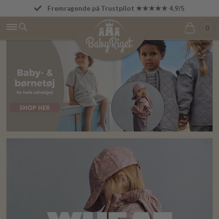
Fremragende på Trustpilot ★★★★★ 4,9/5
Betal først den 1. i næste måned
0