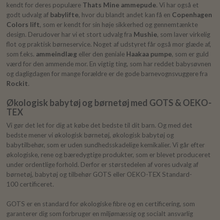
kendt for deres populære
Thats Mine ammepude
. Vi har også et
godt udvalg af
babylifte
, hvor du blandt andet kan få en
Copenhagen
Colors lift
, som er kendt for sin høje sikkerhed og gennemtænkte
design. Derudover har vi et stort udvalg fra
Mushie
, som laver virkelig
flot og praktisk børneservice. Noget af udstyret får også mor glæde af,
som f.eks.
ammeindlæg
eller den geniale
Haakaa pumpe
, som er guld
værd for den ammende mor. En vigtig ting, som har reddet babysøvnen
og dagligdagen for mange forældre er de gode barnevognsvuggere fra
Rockit
.
Økologisk babytøj og børnetøj med GOTS & OEKO-
TEX
Vi gør det let for dig at købe det bedste til dit barn. Og med det
bedste mener vi økologisk børnetøj, økologisk babytøj og
babytilbehør, som er uden sundhedsskadelige kemikalier. Vi går efter
økologiske, rene og bæredygtige produkter, som er blevet produceret
under ordentlige forhold. Derfor er størstedelen af vores udvalg af
børnetøj, babytøj og tilbehør GOTS eller OEKO-TEX Standard-
100 certificeret.
GOTS er en standard for økologiske fibre og en certificering, som
garanterer dig som forbruger en miljømæssig og socialt ansvarlig