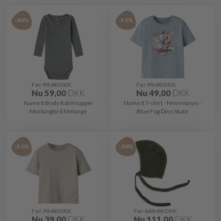
-40%
-51%
Før
99,00
DKK
Før
99,00
DKK
Nu
59,00
DKK
Nu
49,00
DKK
Name It Body Kab Knapper
Name It T-shirt - NmmVanyo -
Mockingbird Melange
Blue Fog Dino Skate
-51%
-20%
Før
79,00
DKK
Før
139,00
DKK
Nu
39,00
DKK
Nu
111,00
DKK