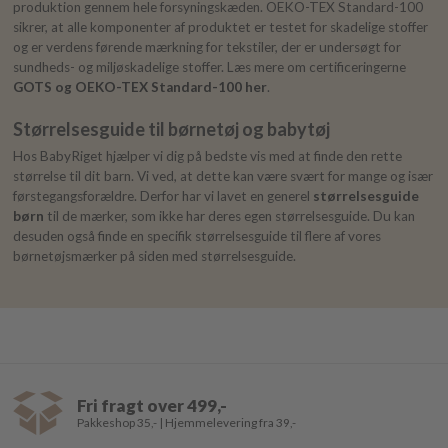
produktion gennem hele forsyningskæden. OEKO-TEX Standard-100
sikrer, at alle komponenter af produktet er testet for skadelige stoffer
og er verdens førende mærkning for tekstiler, der er undersøgt for
sundheds- og miljøskadelige stoffer. Læs mere om certificeringerne
GOTS og OEKO-TEX Standard-100 her
.
Størrelsesguide til børnetøj og babytøj
Hos BabyRiget hjælper vi dig på bedste vis med at finde den rette
størrelse til dit barn. Vi ved, at dette kan være svært for mange og især
førstegangsforældre. Derfor har vi lavet en generel
størrelsesguide
børn
til de mærker, som ikke har deres egen størrelsesguide. Du kan
desuden også finde en specifik størrelsesguide til flere af vores
børnetøjsmærker på siden med størrelsesguide.
Fri fragt over 499,-
Pakkeshop 35,- | Hjemmelevering fra 39,-