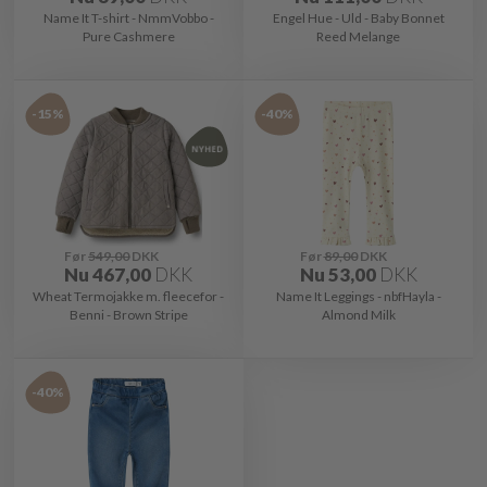
Name It T-shirt - NmmVobbo -
Engel Hue - Uld - Baby Bonnet
Pure Cashmere
Reed Melange
-15%
-40%
Før
549,00
DKK
Før
89,00
DKK
Nu
467,00
DKK
Nu
53,00
DKK
Wheat Termojakke m. fleecefor -
Name It Leggings - nbfHayla -
Benni - Brown Stripe
Almond Milk
-40%