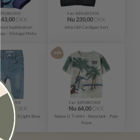
79,00
DKK
Før
329,00
DKK
143,00
DKK
Nu
230,00
DKK
bout badebukser -
Joha Uld Cardigan Sort
py - Vintage Moby
-50%
89,00
DKK
Før
129,00
DKK
113,00
DKK
Nu
64,00
DKK
s NbfSalli Light Blue
Name It T-shirt - NmmJark - Pale
Denim
Aqua