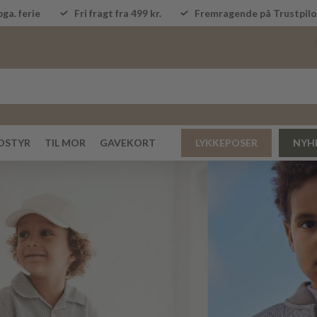
ga. ferie
Fri fragt fra 499 kr.
Fremragende på Trustpi
DSTYR
TIL MOR
GAVEKORT
LYKKEPOSER
NYH