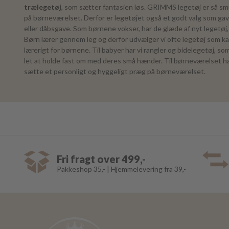
trælegetøj
, som sætter fantasien løs. GRIMMS legetøj er så smu
på børneværelset. Derfor er legetøjet også et godt valg som gav
eller dåbsgave. Som børnene vokser, har de glæde af nyt legetøj, 
Børn lærer gennem leg og derfor udvælger vi ofte legetøj som k
lærerigt for børnene. Til babyer har vi rangler og bidelegetøj, s
let at holde fast om med deres små hænder. Til børneværelset ha
sætte et personligt og hyggeligt præg på børneværelset.
Fri fragt over 499,-
Pakkeshop 35,- | Hjemmelevering fra 39,-