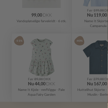
Før
199,00
D
99,00
DKK
Nu
119,00
Vandopløselige farvekridt - 6 stk.
Name It Skjort
Campanula -
-51%
-40%
Før
89,00
DKK
Før
279,00
D
Nu
44,00
DKK
Nu
167,00
Name It Kjole - nmfVigga - Pale
Huttelihut Skjorte -
Aqua Fairy Garden
Muslin - Beri