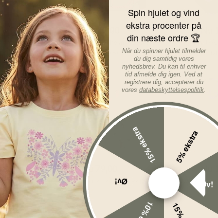
Spin hjulet og vind
KK
Før
549,00
DKK
Før
1
ekstra procenter på
DKK
Nu
467,00
DKK
Nu
din næste ordre 🏆
e Newsa
Wheat Termojakke m. fleecefor -
Splash A
Når du spinner hjulet tilmelder
 Blå
Benni - Brown Stripe
Happy Nap
du dig samtidig vores
nyhedsbrev. Du kan til enhver
tid afmelde dig igen. Ved at
registrere dig, accepterer du
-50%
-40%
vores
databeskyttelsespolitik
.
15% ekstra
5% ekstra
KK
Før
159,00
DKK
Før
1
DKK
Nu
79,00
DKK
Nu
Øv!
 Kortærmet -
Petit Piao Leggings Berry
Name It Jean
Øv!
ng Sea