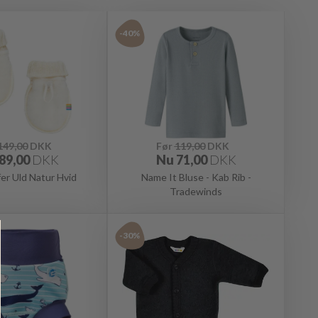
-40%
149,00
DKK
Før
119,00
DKK
89,00
DKK
Nu
71,00
DKK
fer Uld Natur Hvid
Name It Bluse - Kab Rib -
Tradewinds
-30%