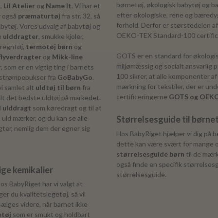
børnetøj, økologisk babytøj og ba
o
,
Lil Atelier
og
Name It
. Vi har et
efter økologiske, rene og bæredy
r også
præmaturtøj
fra str. 32, så
forhold. Derfor er størstedelen a
abytøj. Vores udvalg af babytøj og
OEKO-TEX Standard-100 certif
e
ulddragter
, smukke kjoler,
 regntøj,
termotøj børn
og
GOTS er en standard for økologisk
lyverdragter
og
Mikk-line
miljømæssig og socialt ansvarli
r, som er en vigtig ting i barnets
100 sikrer, at alle komponenter a
g strømpebukser fra
GoBabyGo
.
mærkning for tekstiler, der er un
vi samlet alt
uldtøj til børn
fra
certificeringerne
GOTS og OEKO
alt det bedste uldtøj på markedet.
l ulddragt
som køredragt og til at
 uld mærker, og du kan se alle
Størrelsesguide til børne
agter, nemlig dem der egner sig
Hos BabyRiget hjælper vi dig på be
dette kan være svært for mange og
størrelsesguide børn
til de mær
også finde en specifik størrelses
ige kemikalier
størrelsesguide.
os BabyRiget har vi valgt at
er du kvalitetslegetøj, så vil
ælges videre, når barnet ikke
tøj
som er smukt og holdbart