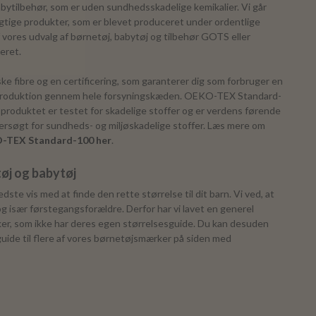
bytilbehør, som er uden sundhedsskadelige kemikalier. Vi går
gtige produkter, som er blevet produceret under ordentlige
f vores udvalg af børnetøj, babytøj og tilbehør GOTS eller
iceret.
e fibre og en certificering, som garanterer dig som forbruger en
g produktion gennem hele forsyningskæden. OEKO-TEX Standard-
f produktet er testet for skadelige stoffer og er verdens førende
dersøgt for sundheds- og miljøskadelige stoffer. Læs mere om
-TEX Standard-100 her
.
tøj og babytøj
dste vis med at finde den rette størrelse til dit barn. Vi ved, at
 især førstegangsforældre. Derfor har vi lavet en generel
ker, som ikke har deres egen størrelsesguide. Du kan desuden
guide til flere af vores børnetøjsmærker på siden med