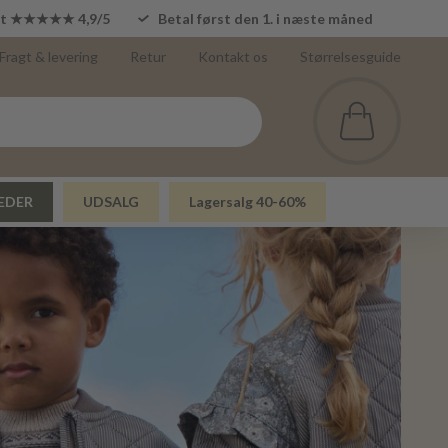
lot ★★★★★ 4,9/5
Betal først den 1. i næste måned
Fragt & levering
Retur
Kontakt os
Størrelsesguide
EDER
UDSALG
Lagersalg 40-60%