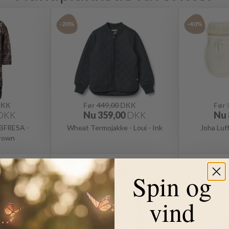
-20%
-40%
KK
Før
449,00
DKK
Før
DKK
Nu
359,00
DKK
Nu
NBFRESA -
Wheat Termojakke - Loui - Ink
Joha Luf
rown
-15%
-20%
Spin og
vind