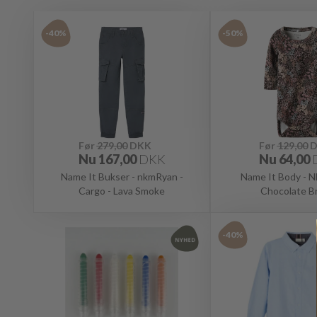
-40%
-50%
Før
279,00
DKK
Før
129,00
D
Nu
167,00
DKK
Nu
64,00
Name It Bukser - nkmRyan -
Name It Body - 
Cargo - Lava Smoke
Chocolate B
-40%