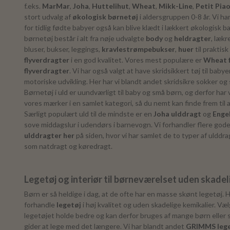
f.eks.
MarMar
,
Joha
,
Huttelihut
,
Wheat
,
Mikk-Line
,
Petit Pia
stort udvalg af
økologisk børnetøj
i aldersgruppen 0-8 år. Vi ha
for tidlig fødte babyer også kan blive klædt i lækkert økologisk b
børnetøj består i alt fra nøje udvalgte
body
og
heldragter
, lækr
bluser, bukser, leggings,
kravlestrømpebukser
,
huer
til praktisk
flyverdragter
i en god kvalitet. Vores mest populære er
Wheat f
flyverdragter
. Vi har også valgt at have skridsikkert tøj til babye
motoriske udvikling. Her har vi blandt andet skridsikre sokker o
Børnetøj i uld er uundværligt til baby og små børn, og derfor har 
vores mærker i en samlet kategori, så du nemt kan finde frem til 
Særligt populært uld til de mindste er en
Joha ulddragt
og
Enge
sove middagslur i udendørs i barnevogn. Vi forhandler flere gode
ulddragter her
på siden, hvor vi har samlet de to typer af ulddr
som natdragt og køredragt.
Legetøj og interiør til børneværelset uden skadel
Børn er så heldige i dag, at de ofte har en masse skønt legetøj. H
forhandle
legetøj
i høj kvalitet og uden skadelige kemikalier. Vælg
legetøjet holde bedre og kan derfor bruges af mange børn eller s
gider at lege med det længere. Vi har blandt andet
GRIMMS lege