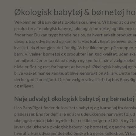
Økologisk babytøj & børnetøj h
Velkommen til BabyRigets økologiske univers. Vi håber, at du sy
produkter af økologisk babytøj, økologisk børnetøj og tilbehør u
finder her. Du kan trygt handle hos os, da hvert enkelt produkt er n
design, bæredygtighed og komfort. Hos BabyRiget behøver du i
kvalitet, da vi har gjort det for dig. Vi har ikke noget på shoppen, 
barn. Vi vælger børnetøj og produkter i en god kvalitet, uden s
for miljøet. Der er tænkt på design og komfort, når vi vælger øko
både er flot og rart for barnet at have på. Økologisk babytøj og bø
blive vasket mange gange, at blive genbrugt og gå i arv. Dette fo
derfor godt for miljøet. Derfor vælger vi kvalitetstøj hos BabyRi
og miljøet.
Nøje udvalgt økologisk babytøj og børnetøj
Hos BabyRiget finder du kvalitets babytøj og børnetøj fra danske
prisklasser. Ens for dem alle er, at vi udelukkende har valgt tøj u
økologiske materialer og/eller har certificeringerne GOTS og O
laver udelukkende økologisk babytøj og børnetøj, og andre mærke
hvoraf vi kun udvælger det økologiske fra deres kollektion. Vi