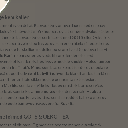
e kemikalier
ormentlig en del af. Babyudstyr gør hverdagen med en baby
 økologisk babyudstyr på shoppen, og alt er nøje udvalgt, så det er
. Det meste babyudstyr er certificeret med GOTS eller OekoTex.
som skaber tryghed og hygge og som er en hjælp til forældrene.
farver og forskellige modeller og størrelser. Derudover har vi
lle Kanin
, som egner sig godt til tørre kinder eller rød
neværelset kan der skabes hygge med de smukke
Heico lamper
.
der du fra
That's Mine
, som bl.a. er kendt for deres populære
også et godt udvalg af
babylifte
, hvor du blandt andet kan få en
 kendt for sin høje sikkerhed og gennemtænkte design.
fra
Mushie
, som laver virkelig flot og praktisk børneservice.
æde af, som f.eks.
ammeindlæg
eller den geniale
Haakaa
n ammende mor. En vigtig ting, som har reddet babysøvnen og
er de gode barnevognsvuggere fra
Rockit
.
ørnetøj med GOTS & OEKO-TEX
 bedste til dit barn. Og med det bedste mener vi økologisk