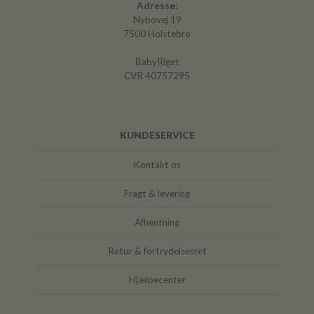
Adresse:
Nybovej 19
7500 Holstebro
BabyRiget
CVR 40757295
KUNDESERVICE
Kontakt os
Fragt & levering
Afhentning
Retur & fortrydelsesret
Hjælpecenter