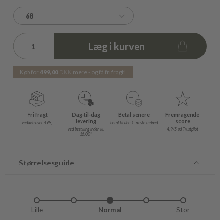
68
Læg i kurven
Køb for
499,00
DKK
mere - og få fri fragt!
Fri fragt
Dag-til-dag
Betal senere
Fremragende
levering
score
ved køb over 499,-
betal til den 1. næste måned
ved bestilling inden kl.
4,9/5 på Trustpilot
16.00*
Størrelsesguide
Lille
Lidt lille
Normal
Lidt stor
Stor