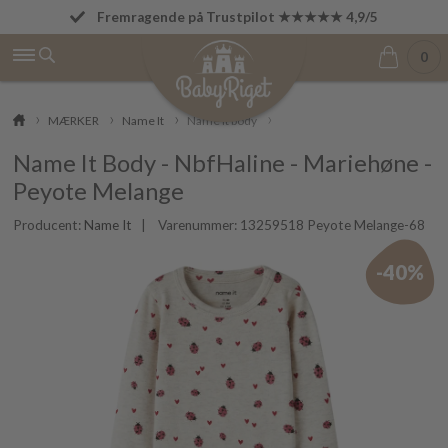
Fremragende på Trustpilot ★★★★★ 4,9/5
Fri fragt fra 499 kr.
0
MÆRKER
Name It
Name It body
Name It Body - NbfHaline - Mariehøne -
Peyote Melange
Producent:
Name It
| Varenummer:
13259518 Peyote Melange-68
-40%