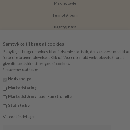
Magnettavle
Termotøj børn
Regntøj børn
Joha
Samtykke til brug af cookies
Mushie
BabyRiget bruger cookies til at indsamle statistik, der kan være med til at
forbedre brugeroplevelsen. Klik på "Accepter fuld weboplevelse" for at
give dit samtykke til brugen af cookies.
Læs mere om cookies her
FØLG BABYRIGET
Nødvendige
Instagram
Markedsføring
Facebook
Markedsføring label Funktionelle
Statistiske
Vis cookie detaljer