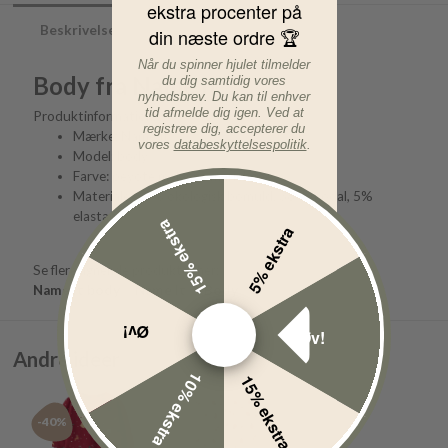
ekstra procenter på
Beskrivelse
din næste ordre 🏆
Når du spinner hjulet tilmelder
Body fra Name It
du dig samtidig vores
nyhedsbrev. Du kan til enhver
tid afmelde dig igen. Ved at
Produktinformation:
registrere dig, accepterer du
Mærke: Name It
vores
databeskyttelsespolitik
.
Model: body
Farve: peyote melange mariehøne
Materiale: 57% økologisk bomuld, 38% modal, 5%
elastan
15% ekstra
5% ekstra
Se flere lignende produkter her:
Name It body
Name It
Body
Øv!
Øv!
Andre ideer
10% ekstra
15% ekstra
-40%
-40%