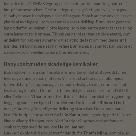
fantasien løs. GRIMMS legetøj er så smukt, at det samtidig pynter så
fint på børneværelset. Derfor er legetøjet også et godt valg som gave
til babyshower, barselsgave eller dåbsgave. Som børnene vokser, har de
glæde af nyt legetøj, som passer til deres udvikling. Børn lærer gennem
leg og derfor udvælger vi ofte legetøj som kan sætte gang i fantasien og
være lærerigt for børnene. Til babyer har vi rangler og bidelegetøj, som
er dejligt for babyers gummer og let at holde fast om med deres små
hænder. Til børneværelset har vi fine børnelamper, som let kan sætte et
personligt og hyggeligt præg på børneværelset.
Babyudstyr uden skadelige kemikalier
Babyudstyr har du som forældre formentlig en del af. Babyudstyr gør
hverdagen med en baby lettere. Vi har et stort udvalg af økologisk
babyudstyr på shoppen, og alt er nøje udvalgt, så det er udstyr i høj
kvalitet og kemifrit. Det meste babyudstyr er certificeret med GOTS
eller OekoTex. Vi har produkter til de mindste, som skaber tryghed og
hygge og som er en hjælp til forældrene. Du kan købe
Bibs sutter
i
mange farver og forskellige modeller og størrelser. Derudover har vi
kemifrie hudplejeprodukter fra
Lille Kanin
, som egner sig godt til tørre
kinder eller rød babynumse. Med interiør til børneværelset kan der
skabes hygge med de smukke
Heico lamper
.
Lækkert økologisk babyudstyr finder du fra
That's Mine
, som bl.a. er