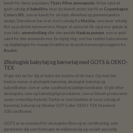
kendt for deres populære
Thats Mine ammepude
. Vi har også et
godt udvalg af
babylifte
, hvor du blandt andet kan få en
Copenhagen
Colors lift
, som er kendt for sin høje sikkerhed og gennemtænkte
design. Derudover har vi et stort udvalg fra
Mushie
, som laver virkelig
flot og praktisk børneservice. Noget af udstyret får også mor glæde af,
som f.eks.
ammeindlæg
eller den geniale
Haakaa pumpe
, som er guld
værd for den ammende mor. En vigtig ting, som har reddet babysøvnen
og dagligdagen for mange forældre er de gode barnevognsvuggere fra
Rockit
.
Økologisk babytøj og børnetøj med GOTS & OEKO-
TEX
Vi gør det let for dig at købe det bedste til dit barn. Og med det
bedste mener vi økologisk børnetøj, økologisk babytøj og
babytilbehør, som er uden sundhedsskadelige kemikalier. Vi går efter
økologiske, rene og bæredygtige produkter, som er blevet produceret
under ordentlige forhold. Derfor er størstedelen af vores udvalg af
børnetøj, babytøj og tilbehør GOTS eller OEKO-TEX Standard-
100 certificeret.
GOTS er en standard for økologiske fibre og en certificering, som
garanterer dig som forbruger en miljømæssig og socialt ansvarlig