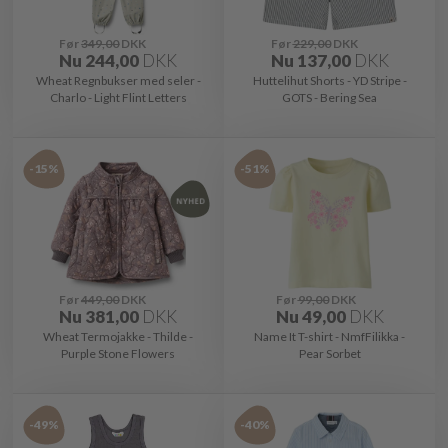
Før
349,00
DKK
Før
229,00
DKK
Nu
244,00
DKK
Nu
137,00
DKK
Wheat Regnbukser med seler -
Huttelihut Shorts - YD Stripe -
Charlo - Light Flint Letters
GOTS - Bering Sea
-15%
-51%
Før
449,00
DKK
Før
99,00
DKK
Nu
381,00
DKK
Nu
49,00
DKK
Wheat Termojakke - Thilde -
Name It T-shirt - NmfFilikka -
Purple Stone Flowers
Pear Sorbet
-49%
-40%