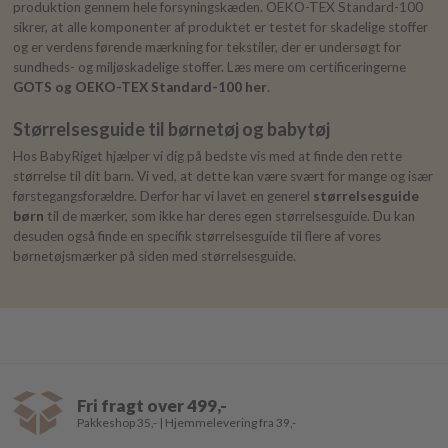
produktion gennem hele forsyningskæden. OEKO-TEX Standard-100
sikrer, at alle komponenter af produktet er testet for skadelige stoffer
og er verdens førende mærkning for tekstiler, der er undersøgt for
sundheds- og miljøskadelige stoffer. Læs mere om certificeringerne
GOTS og OEKO-TEX Standard-100 her
.
Størrelsesguide til børnetøj og babytøj
Hos BabyRiget hjælper vi dig på bedste vis med at finde den rette
størrelse til dit barn. Vi ved, at dette kan være svært for mange og især
førstegangsforældre. Derfor har vi lavet en generel
størrelsesguide
børn
til de mærker, som ikke har deres egen størrelsesguide. Du kan
desuden også finde en specifik størrelsesguide til flere af vores
børnetøjsmærker på siden med størrelsesguide.
Fri fragt over 499,-
Pakkeshop 35,- | Hjemmelevering fra 39,-