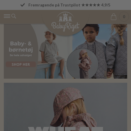
Fremragende på Trustpilot ★★★★★ 4,9/5
Betal først den 1. i næste måned
0