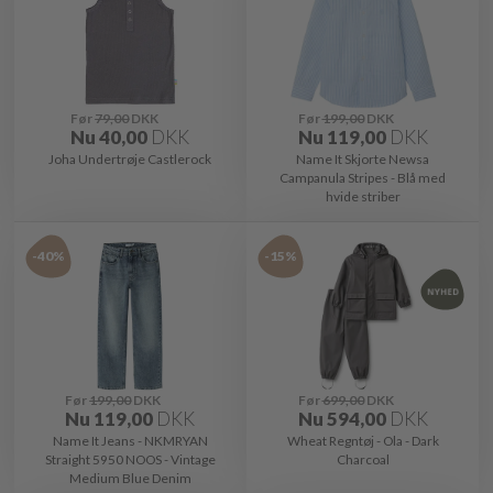
Før
79,00
DKK
Før
199,00
DKK
Nu
40,00
DKK
Nu
119,00
DKK
Joha Undertrøje Castlerock
Name It Skjorte Newsa
Campanula Stripes - Blå med
hvide striber
-40%
-15%
Før
199,00
DKK
Før
699,00
DKK
Nu
119,00
DKK
Nu
594,00
DKK
Name It Jeans - NKMRYAN
Wheat Regntøj - Ola - Dark
Straight 5950 NOOS - Vintage
Charcoal
Medium Blue Denim