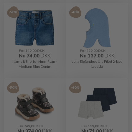
-50%
-40%
Før
149,00
DKK
Før
229,00
DKK
Nu
74,00
DKK
Nu
137,00
DKK
Name It Shorts - NmmRyan -
Joha Elefanthue Uld Filtet 2-lags
Medium Blue Denim
Lyseblå
-50%
-40%
Før
749,00
DKK
Før
119,00
DKK
Nu
374,00
DKK
Nu
71,00
DKK