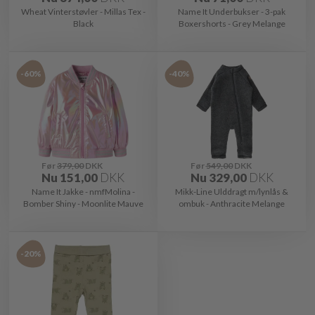
Wheat Vinterstøvler - Millas Tex -
Name It Underbukser - 3-pak
Black
Boxershorts - Grey Melange
-60%
-40%
Før
379,00
DKK
Før
549,00
DKK
Nu
151,00
DKK
Nu
329,00
DKK
Name It Jakke - nmfMolina -
Mikk-Line Ulddragt m/lynlås &
Bomber Shiny - Moonlite Mauve
ombuk - Anthracite Melange
-20%